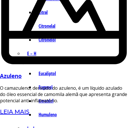
Citral
Citronelal
Citronelol
E – H
Eucaliptol
Azuleno
Eugenol
O camazuleno, derivado do azuleno, é um líquido azulado
do óleo essencial de camomila alemã que apresenta grande
potencial anti-inflamatório.
Geraniol
LEIA MAIS
Humuleno