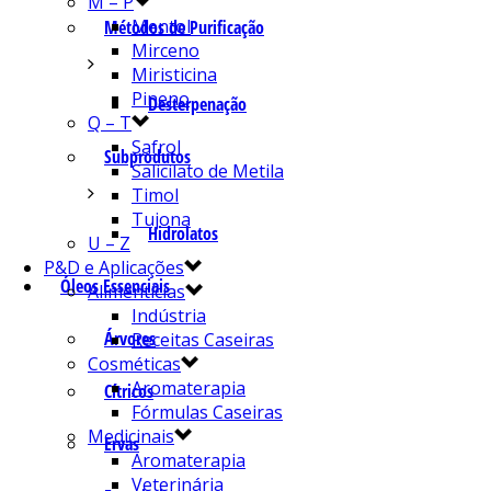
M – P
Mentol
Métodos de Purificação
Mirceno
Miristicina
Pineno
Desterpenação
Q – T
Safrol
Subprodutos
Salicilato de Metila
Timol
Tujona
Hidrolatos
U – Z
P&D e Aplicações
Óleos Essenciais
Alimentícias
Indústria
Árvores
Receitas Caseiras
Cosméticas
Aromaterapia
Cítricos
Fórmulas Caseiras
Medicinais
Ervas
Aromaterapia
Veterinária