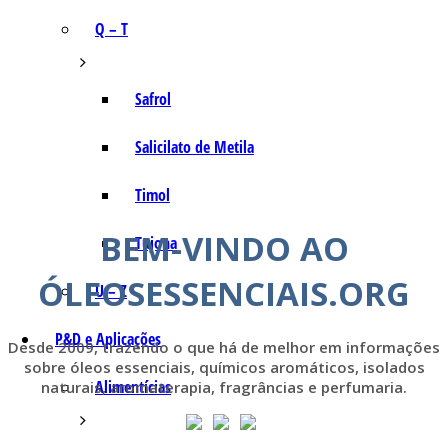
Q – T
Safrol
Salicilato de Metila
Timol
BEM-VINDO AO
Tujona
ÓLEOSESSENCIAIS.ORG
U – Z
P&D e Aplicações
Desde 2009, trazendo o que há de melhor em informações
sobre óleos essenciais, químicos aromáticos, isolados
Alimentícias
naturais, aromaterapia, fragrâncias e perfumaria.