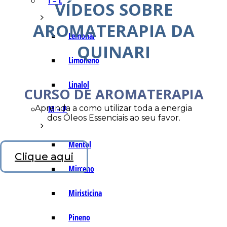
I – L
VÍDEOS SOBRE
AROMATERAPIA DA
Lemonal
QUINARI
Limoneno
Linalol
CURSO DE AROMATERAPIA
Aprenda a como utilizar toda a energia
M – P
dos Óleos Essenciais ao seu favor.
Mentol
Clique aqui
Mirceno
Miristicina
Pineno