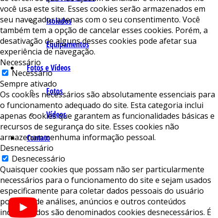
você usa este site. Esses cookies serão armazenados em
seu navegador apenas com o seu consentimento. Você
Isolados
também tem a opção de cancelar esses cookies. Porém, a
desativação de alguns desses cookies pode afetar sua
Equipamentos
experiência de navegação.
Necessário
Fotos e Vídeos
Necessário
Sempre ativado
Fotos
Os cookies necessários são absolutamente essenciais para
o funcionamento adequado do site. Esta categoria inclui
Vídeos
apenas cookies que garantem as funcionalidades básicas e
recursos de segurança do site. Esses cookies não
armazenam nenhuma informação pessoal.
Contato
Desnecessário
Desnecessário
Quaisquer cookies que possam não ser particularmente
necessários para o funcionamento do site e sejam usados ​​
especificamente para coletar dados pessoais do usuário
por meio de análises, anúncios e outros conteúdos
incorporados são denominados cookies desnecessários. É