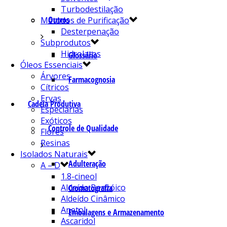
Turbodestilação
Outros
Métodos de Purificação
Desterpenação
Subprodutos
Hidrolatos
Glossário
Óleos Essenciais
Árvores
Farmacognosia
Cítricos
Ervas
Cadeia Produtiva
Especiarias
Exóticos
Controle de Qualidade
Flores
Resinas
Isolados Naturais
Adulteração
A – D
1.8-cineol
Aldeído Benzóico
Cromatografia
Aldeído Cinâmico
Anetol
Embalagens e Armazenamento
Ascaridol