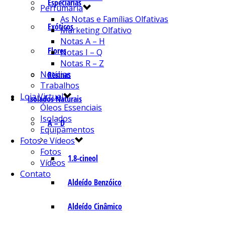
Especiarias
Perfumaria
As Notas e Famílias Olfativas
Exóticos
Marketing Olfativo
Notas A – H
Flores
Notas I – Q
Notas R – Z
Notícias
Resinas
Trabalhos
Loja Virtual
Isolados Naturais
Óleos Essenciais
Isolados
A – D
Equipamentos
Fotos e Vídeos
Fotos
1.8-cineol
Vídeos
Contato
Aldeído Benzóico
Aldeído Cinâmico