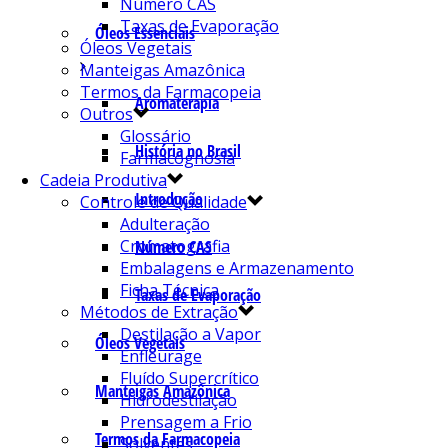
Número CAS
Taxas de Evaporação
Óleos Essenciais
Óleos Vegetais
Manteigas Amazônica
Termos da Farmacopeia
Aromaterapia
Outros
Glossário
História no Brasil
Farmacognosia
Cadeia Produtiva
Introdução
Controle de Qualidade
Adulteração
Cromatografia
Número CAS
Embalagens e Armazenamento
Ficha Técnica
Taxas de Evaporação
Métodos de Extração
Destilação a Vapor
Óleos Vegetais
Enfleurage
Fluído Supercrítico
Manteigas Amazônica
Hidrodestilação
Prensagem a Frio
Termos da Farmacopeia
Solventes