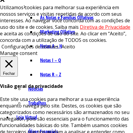
Utilizamos cookies para melhorar sua experiência em
nossos serviços e visitas repetidas de acordo com seus
As Notas e Famílias Olfativas
interesses. Ao navegar você concorda com as condições de
uso do site e de cookies. Saiba mais
Diretiva de Privacidade
Marketing Olfativo
e aceita as condições de uso do site. Ao clicar em “Aceito”,
concorda com a utilização de TODOS os cookies.
Notas A – H
Configurações de cookies
Aceito
Manage consent
Notas I – Q
Fechar
Notas R – Z
Visão geral da privacidade
Notícias
Este site usa cookies para melhorar a sua experiência
Trabalhos
enquanto navega pelo site. Destes, os cookies que são
categorizados como necessários são armazenados no seu
Loja Virtual
navegador, pois são essenciais para o funcionamento das
funcionalidades básicas do site. Também usamos cookies
Óleos Essenciais
de terceiros que nos ajudam a analisar e entender como