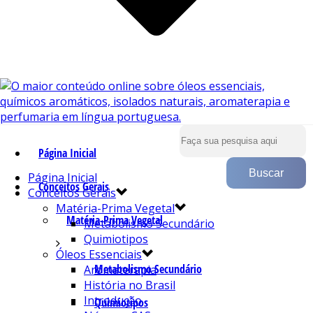
Página Inicial
Página Inicial
Conceitos Gerais
Conceitos Gerais
Matéria-Prima Vegetal
Matéria-Prima Vegetal
Metabolismo Secundário
Quimiotipos
Óleos Essenciais
Metabolismo Secundário
Aromaterapia
História no Brasil
Introdução
Quimiotipos