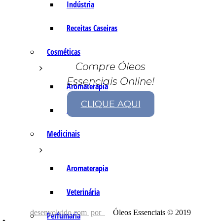
Indústria
Receitas Caseiras
Cosméticas
Compre Óleos
Essenciais Online!
Aromaterapia
CLIQUE AQUI
Fórmulas Caseiras
Medicinais
Aromaterapia
Veterinária
desenvolvido com
por
Óleos Essenciais © 2019
Perfumaria