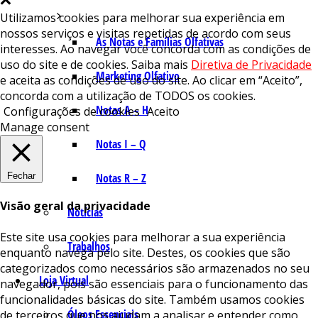
Utilizamos cookies para melhorar sua experiência em
nossos serviços e visitas repetidas de acordo com seus
As Notas e Famílias Olfativas
interesses. Ao navegar você concorda com as condições de
uso do site e de cookies. Saiba mais
Diretiva de Privacidade
Marketing Olfativo
e aceita as condições de uso do site. Ao clicar em “Aceito”,
concorda com a utilização de TODOS os cookies.
Notas A – H
Configurações de cookies
Aceito
Manage consent
Notas I – Q
Fechar
Notas R – Z
Visão geral da privacidade
Notícias
Este site usa cookies para melhorar a sua experiência
Trabalhos
enquanto navega pelo site. Destes, os cookies que são
categorizados como necessários são armazenados no seu
Loja Virtual
navegador, pois são essenciais para o funcionamento das
funcionalidades básicas do site. Também usamos cookies
Óleos Essenciais
de terceiros que nos ajudam a analisar e entender como