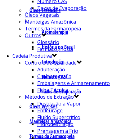
Número CAS
Taxas de Evaporação
Óleos Essenciais
Óleos Vegetais
Manteigas Amazônica
Termos da Farmacopeia
Aromaterapia
Outros
Glossário
História no Brasil
Farmacognosia
Cadeia Produtiva
Introdução
Controle de Qualidade
Adulteração
Cromatografia
Número CAS
Embalagens e Armazenamento
Ficha Técnica
Taxas de Evaporação
Métodos de Extração
Destilação a Vapor
Óleos Vegetais
Enfleurage
Fluído Supercrítico
Manteigas Amazônica
Hidrodestilação
Prensagem a Frio
Termos da Farmacopeia
Solventes