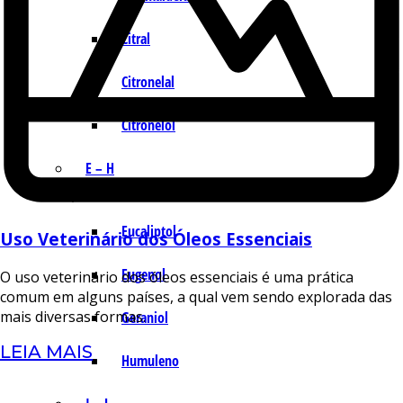
Citral
Citronelal
Citronelol
E – H
Eucaliptol
Uso Veterinário dos Óleos Essenciais
Eugenol
O uso veterinário dos óleos essenciais é uma prática
comum em alguns países, a qual vem sendo explorada das
mais diversas formas.
Geraniol
LEIA MAIS
Humuleno