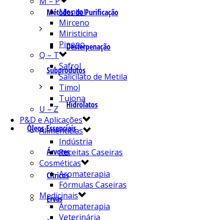
M – P
Mentol
Métodos de Purificação
Mirceno
Miristicina
Pineno
Desterpenação
Q – T
Safrol
Subprodutos
Salicilato de Metila
Timol
Tujona
Hidrolatos
U – Z
P&D e Aplicações
Óleos Essenciais
Alimentícias
Indústria
Árvores
Receitas Caseiras
Cosméticas
Aromaterapia
Cítricos
Fórmulas Caseiras
Medicinais
Ervas
Aromaterapia
Veterinária