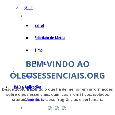
Q – T
Safrol
Salicilato de Metila
Timol
BEM-VINDO AO
Tujona
ÓLEOSESSENCIAIS.ORG
U – Z
P&D e Aplicações
Desde 2009, trazendo o que há de melhor em informações
sobre óleos essenciais, químicos aromáticos, isolados
Alimentícias
naturais, aromaterapia, fragrâncias e perfumaria.