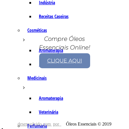
Indústria
Receitas Caseiras
Cosméticas
Compre Óleos
Essenciais Online!
Aromaterapia
CLIQUE AQUI
Fórmulas Caseiras
Medicinais
Aromaterapia
Veterinária
desenvolvido com
por
Óleos Essenciais © 2019
Perfumaria