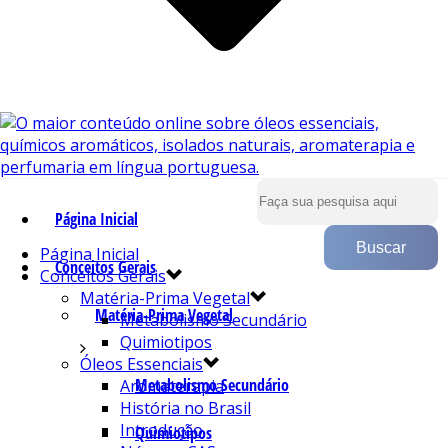
Página Inicial
Página Inicial
Conceitos Gerais
Conceitos Gerais
Matéria-Prima Vegetal
Matéria-Prima Vegetal
Metabolismo Secundário
Quimiotipos
Óleos Essenciais
Metabolismo Secundário
Aromaterapia
História no Brasil
Introdução
Quimiotipos