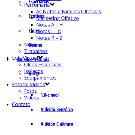
Especiarias
Perfumaria
As Notas e Famílias Olfativas
Exóticos
Marketing Olfativo
Notas A – H
Flores
Notas I – Q
Notas R – Z
Notícias
Resinas
Trabalhos
Loja Virtual
Isolados Naturais
Óleos Essenciais
Isolados
A – D
Equipamentos
Fotos e Vídeos
Fotos
1.8-cineol
Vídeos
Contato
Aldeído Benzóico
Aldeído Cinâmico