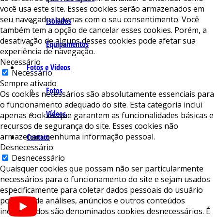
você usa este site. Esses cookies serão armazenados em
seu navegador apenas com o seu consentimento. Você
Isolados
também tem a opção de cancelar esses cookies. Porém, a
desativação de alguns desses cookies pode afetar sua
Equipamentos
experiência de navegação.
Necessário
Fotos e Vídeos
Necessário
Sempre ativado
Fotos
Os cookies necessários são absolutamente essenciais para
o funcionamento adequado do site. Esta categoria inclui
Vídeos
apenas cookies que garantem as funcionalidades básicas e
recursos de segurança do site. Esses cookies não
armazenam nenhuma informação pessoal.
Contato
Desnecessário
Desnecessário
Quaisquer cookies que possam não ser particularmente
necessários para o funcionamento do site e sejam usados ​​
especificamente para coletar dados pessoais do usuário
por meio de análises, anúncios e outros conteúdos
incorporados são denominados cookies desnecessários. É