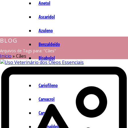
Anetol
Ascaridol
Azuleno
BLOG
Benzaldeído
Arquivos de Tags para: "Cães"
Início
»
Cães
Bisabolol
Camazuleno
Cariofileno
Carvacrol
Carvona
Cinamaldeído