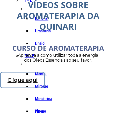
I – L
VÍDEOS SOBRE
AROMATERAPIA DA
Lemonal
QUINARI
Limoneno
Linalol
CURSO DE AROMATERAPIA
Aprenda a como utilizar toda a energia
M – P
dos Óleos Essenciais ao seu favor.
Mentol
Clique aqui
Mirceno
Miristicina
Pineno