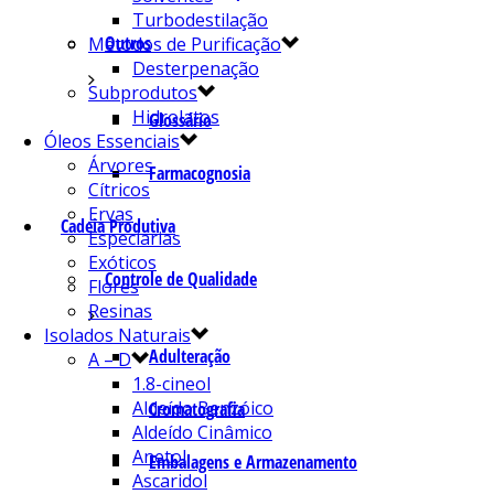
Turbodestilação
Outros
Métodos de Purificação
Desterpenação
Subprodutos
Hidrolatos
Glossário
Óleos Essenciais
Árvores
Farmacognosia
Cítricos
Ervas
Cadeia Produtiva
Especiarias
Exóticos
Controle de Qualidade
Flores
Resinas
Isolados Naturais
Adulteração
A – D
1.8-cineol
Aldeído Benzóico
Cromatografia
Aldeído Cinâmico
Anetol
Embalagens e Armazenamento
Ascaridol