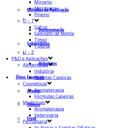
Mirceno
Miristicina
Métodos de Purificação
Pineno
Q – T
Safrol
Desterpenação
Salicilato de Metila
Timol
Subprodutos
Tujona
U – Z
P&D e Aplicações
Hidrolatos
Alimentícias
Indústria
Óleos Essenciais
Receitas Caseiras
Cosméticas
Aromaterapia
Árvores
Fórmulas Caseiras
Medicinais
Cítricos
Aromaterapia
Veterinária
Ervas
Perfumaria
As Notas e Famílias Olfativas