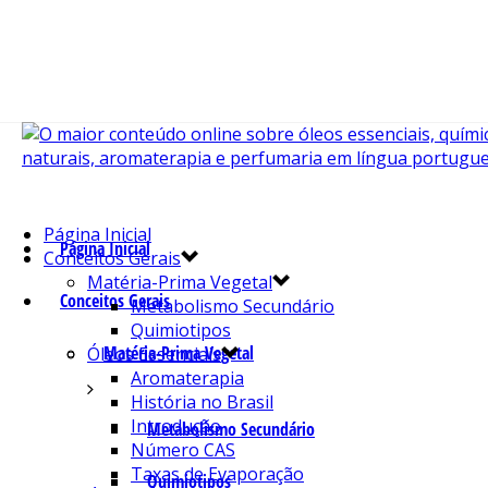
Página Inicial
Página Inicial
Conceitos Gerais
Matéria-Prima Vegetal
Conceitos Gerais
Metabolismo Secundário
Quimiotipos
Matéria-Prima Vegetal
Óleos Essenciais
Aromaterapia
História no Brasil
Introdução
Metabolismo Secundário
Número CAS
Taxas de Evaporação
Quimiotipos