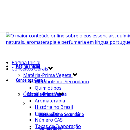
Página Inicial
Página Inicial
Conceitos Gerais
Matéria-Prima Vegetal
Conceitos Gerais
Metabolismo Secundário
Quimiotipos
Matéria-Prima Vegetal
Óleos Essenciais
Aromaterapia
História no Brasil
Introdução
Metabolismo Secundário
Número CAS
Taxas de Evaporação
Quimiotipos