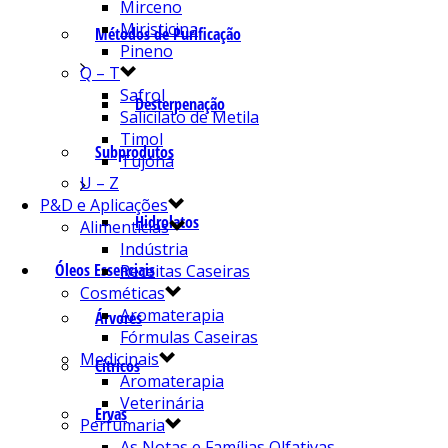
Mirceno
Miristicina
Métodos de Purificação
Pineno
Q – T
Safrol
Desterpenação
Salicilato de Metila
Timol
Subprodutos
Tujona
U – Z
P&D e Aplicações
Hidrolatos
Alimentícias
Indústria
Óleos Essenciais
Receitas Caseiras
Cosméticas
Aromaterapia
Árvores
Fórmulas Caseiras
Medicinais
Cítricos
Aromaterapia
Veterinária
Ervas
Perfumaria
As Notas e Famílias Olfativas