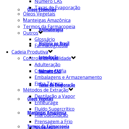
Número CAS
Taxas de Evaporação
Óleos Essenciais
Óleos Vegetais
Manteigas Amazônica
Termos da Farmacopeia
Aromaterapia
Outros
Glossário
História no Brasil
Farmacognosia
Cadeia Produtiva
Introdução
Controle de Qualidade
Adulteração
Cromatografia
Número CAS
Embalagens e Armazenamento
Ficha Técnica
Taxas de Evaporação
Métodos de Extração
Destilação a Vapor
Óleos Vegetais
Enfleurage
Fluído Supercrítico
Manteigas Amazônica
Hidrodestilação
Prensagem a Frio
Termos da Farmacopeia
Solventes