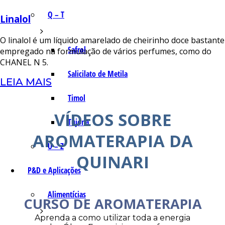
Q – T
Linalol
O linalol é um líquido amarelado de cheirinho doce bastante
Safrol
empregado na formulação de vários perfumes, como do
CHANEL N 5.
Salicilato de Metila
LEIA MAIS
Timol
VÍDEOS SOBRE
Tujona
AROMATERAPIA DA
U – Z
QUINARI
P&D e Aplicações
Alimentícias
CURSO DE AROMATERAPIA
Aprenda a como utilizar toda a energia