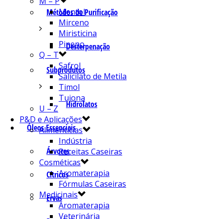
M – P
Mentol
Métodos de Purificação
Mirceno
Miristicina
Pineno
Desterpenação
Q – T
Safrol
Subprodutos
Salicilato de Metila
Timol
Tujona
Hidrolatos
U – Z
P&D e Aplicações
Óleos Essenciais
Alimentícias
Indústria
Árvores
Receitas Caseiras
Cosméticas
Aromaterapia
Cítricos
Fórmulas Caseiras
Medicinais
Ervas
Aromaterapia
Veterinária