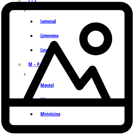
I – L
Lemonal
Limoneno
Linalol
M – P
Mentol
Mirceno
Miristicina
Pineno