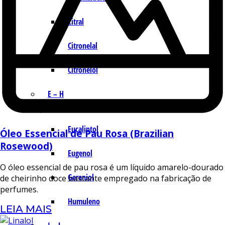
Citral
Citronelal
Citronelol
E – H
Eucaliptol
Óleo Essencial de Pau Rosa (Brazilian
Rosewood)
Eugenol
O óleo essencial de pau rosa é um líquido amarelo-dourado
Geraniol
de cheirinho doce bastante empregado na fabricação de
perfumes.
Humuleno
LEIA MAIS