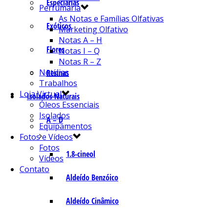
Especiarias
Perfumaria
As Notas e Famílias Olfativas
Exóticos
Marketing Olfativo
Notas A – H
Flores
Notas I – Q
Notas R – Z
Notícias
Resinas
Trabalhos
Loja Virtual
Isolados Naturais
Óleos Essenciais
Isolados
A – D
Equipamentos
Fotos e Vídeos
Fotos
1.8-cineol
Vídeos
Contato
Aldeído Benzóico
Aldeído Cinâmico