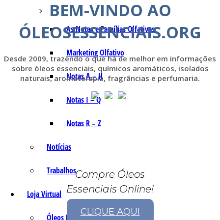
BEM-VINDO AO
ÓLEOSESSENCIAIS.ORG
As Notas e Famílias Olfativas
Marketing Olfativo
Desde 2009, trazendo o que há de melhor em informações
sobre óleos essenciais, químicos aromáticos, isolados
Notas A – H
naturais, aromaterapia, fragrâncias e perfumaria.
Notas I – Q
Notas R – Z
Notícias
Trabalhos
Compre Óleos
Essenciais Online!
Loja Virtual
CLIQUE AQUI
Óleos Essenciais