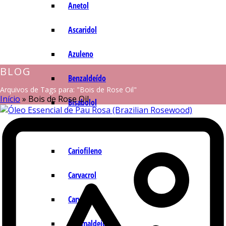
Anetol
Ascaridol
Azuleno
BLOG
Benzaldeído
Arquivos de Tags para: "Bois de Rose Oil"
Início
»
Bois de Rose Oil
Bisabolol
Camazuleno
Cariofileno
Carvacrol
Carvona
Cinamaldeído