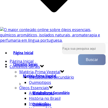
Página Inicial
Página Inicial
Conceitos Gerais
Conceitos Gerais
Matéria-Prima Vegetal
Matéria-Prima Vegetal
Metabolismo Secundário
Quimiotipos
Óleos Essenciais
Metabolismo Secundário
Aromaterapia
História no Brasil
Introdução
Quimiotipos