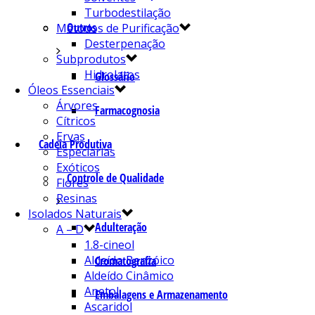
Turbodestilação
Outros
Métodos de Purificação
Desterpenação
Subprodutos
Hidrolatos
Glossário
Óleos Essenciais
Árvores
Farmacognosia
Cítricos
Ervas
Cadeia Produtiva
Especiarias
Exóticos
Controle de Qualidade
Flores
Resinas
Isolados Naturais
Adulteração
A – D
1.8-cineol
Aldeído Benzóico
Cromatografia
Aldeído Cinâmico
Anetol
Embalagens e Armazenamento
Ascaridol