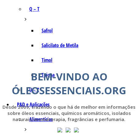
Q – T
Safrol
Salicilato de Metila
Timol
BEM-VINDO AO
Tujona
ÓLEOSESSENCIAIS.ORG
U – Z
P&D e Aplicações
Desde 2009, trazendo o que há de melhor em informações
sobre óleos essenciais, químicos aromáticos, isolados
Alimentícias
naturais, aromaterapia, fragrâncias e perfumaria.