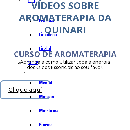
I – L
VÍDEOS SOBRE
AROMATERAPIA DA
Lemonal
QUINARI
Limoneno
Linalol
CURSO DE AROMATERAPIA
Aprenda a como utilizar toda a energia
M – P
dos Óleos Essenciais ao seu favor.
Mentol
Clique aqui
Mirceno
Miristicina
Pineno