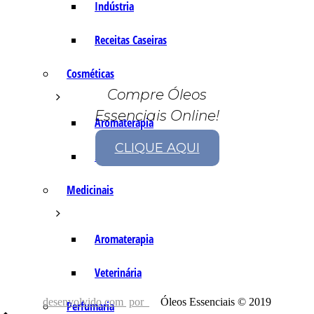
Indústria
Receitas Caseiras
Cosméticas
Compre Óleos
Essenciais Online!
Aromaterapia
CLIQUE AQUI
Fórmulas Caseiras
Medicinais
Aromaterapia
Veterinária
desenvolvido com
por
Óleos Essenciais © 2019
Perfumaria