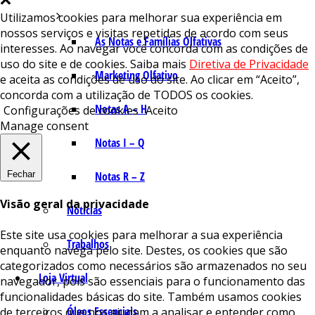
Utilizamos cookies para melhorar sua experiência em
nossos serviços e visitas repetidas de acordo com seus
As Notas e Famílias Olfativas
interesses. Ao navegar você concorda com as condições de
uso do site e de cookies. Saiba mais
Diretiva de Privacidade
Marketing Olfativo
e aceita as condições de uso do site. Ao clicar em “Aceito”,
concorda com a utilização de TODOS os cookies.
Notas A – H
Configurações de cookies
Aceito
Manage consent
Notas I – Q
Fechar
Notas R – Z
Visão geral da privacidade
Notícias
Este site usa cookies para melhorar a sua experiência
Trabalhos
enquanto navega pelo site. Destes, os cookies que são
categorizados como necessários são armazenados no seu
Loja Virtual
navegador, pois são essenciais para o funcionamento das
funcionalidades básicas do site. Também usamos cookies
Óleos Essenciais
de terceiros que nos ajudam a analisar e entender como