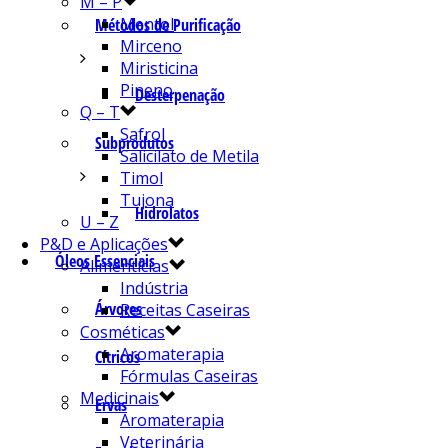
M – P
Mentol
Métodos de Purificação
Mirceno
Miristicina
Pineno
Desterpenação
Q – T
Safrol
Subprodutos
Salicilato de Metila
Timol
Tujona
Hidrolatos
U – Z
P&D e Aplicações
Óleos Essenciais
Alimentícias
Indústria
Árvores
Receitas Caseiras
Cosméticas
Aromaterapia
Cítricos
Fórmulas Caseiras
Medicinais
Ervas
Aromaterapia
Veterinária