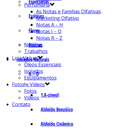
Especiarias
Perfumaria
As Notas e Famílias Olfativas
Exóticos
Marketing Olfativo
Notas A – H
Flores
Notas I – Q
Notas R – Z
Notícias
Resinas
Trabalhos
Loja Virtual
Isolados Naturais
Óleos Essenciais
Isolados
A – D
Equipamentos
Fotos e Vídeos
Fotos
1.8-cineol
Vídeos
Contato
Aldeído Benzóico
Aldeído Cinâmico