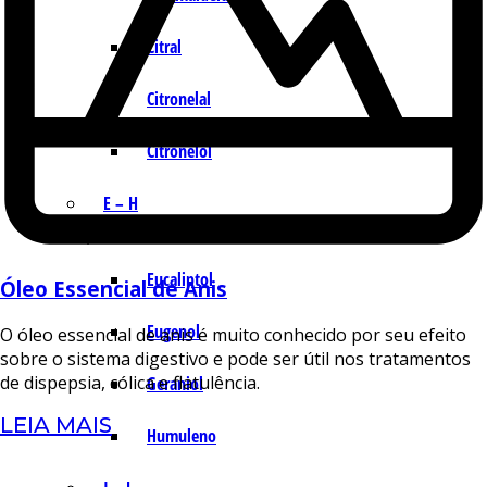
Citral
Citronelal
Citronelol
E – H
Eucaliptol
Óleo Essencial de Anis
Eugenol
O óleo essencial de anis é muito conhecido por seu efeito
sobre o sistema digestivo e pode ser útil nos tratamentos
de dispepsia, cólica e flatulência.
Geraniol
LEIA MAIS
Humuleno