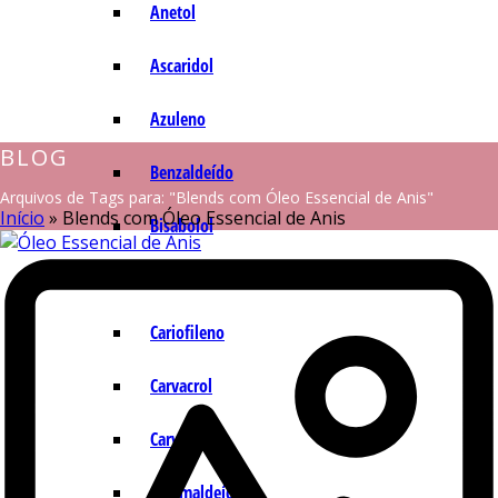
Anetol
Ascaridol
Azuleno
BLOG
Benzaldeído
Arquivos de Tags para: "Blends com Óleo Essencial de Anis"
Início
»
Blends com Óleo Essencial de Anis
Bisabolol
Camazuleno
Cariofileno
Carvacrol
Carvona
Cinamaldeído