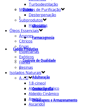
Turbodestilação
Outros
Métodos de Purificação
Desterpenação
Subprodutos
Hidrolatos
Glossário
Óleos Essenciais
Árvores
Farmacognosia
Cítricos
Ervas
Cadeia Produtiva
Especiarias
Exóticos
Controle de Qualidade
Flores
Resinas
Isolados Naturais
Adulteração
A – D
1.8-cineol
Aldeído Benzóico
Cromatografia
Aldeído Cinâmico
Anetol
Embalagens e Armazenamento
Ascaridol