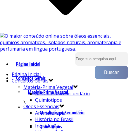
Página Inicial
Página Inicial
Conceitos Gerais
Conceitos Gerais
Matéria-Prima Vegetal
Matéria-Prima Vegetal
Metabolismo Secundário
Quimiotipos
Óleos Essenciais
Metabolismo Secundário
Aromaterapia
História no Brasil
Introdução
Quimiotipos