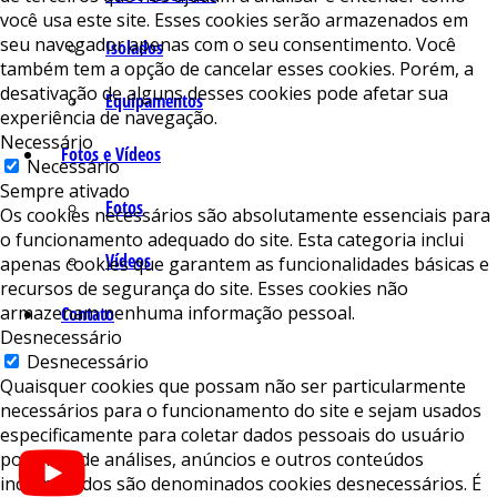
você usa este site. Esses cookies serão armazenados em
seu navegador apenas com o seu consentimento. Você
Isolados
também tem a opção de cancelar esses cookies. Porém, a
desativação de alguns desses cookies pode afetar sua
Equipamentos
experiência de navegação.
Necessário
Fotos e Vídeos
Necessário
Sempre ativado
Fotos
Os cookies necessários são absolutamente essenciais para
o funcionamento adequado do site. Esta categoria inclui
Vídeos
apenas cookies que garantem as funcionalidades básicas e
recursos de segurança do site. Esses cookies não
armazenam nenhuma informação pessoal.
Contato
Desnecessário
Desnecessário
Quaisquer cookies que possam não ser particularmente
necessários para o funcionamento do site e sejam usados ​​
especificamente para coletar dados pessoais do usuário
por meio de análises, anúncios e outros conteúdos
incorporados são denominados cookies desnecessários. É