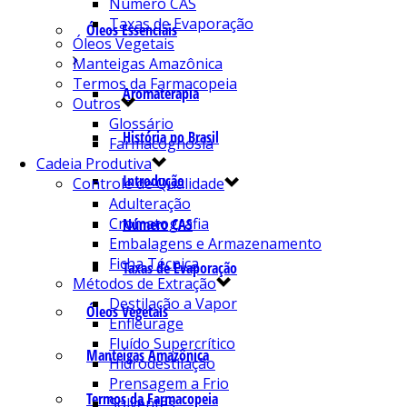
Número CAS
Taxas de Evaporação
Óleos Essenciais
Óleos Vegetais
Manteigas Amazônica
Termos da Farmacopeia
Aromaterapia
Outros
Glossário
História no Brasil
Farmacognosia
Cadeia Produtiva
Introdução
Controle de Qualidade
Adulteração
Cromatografia
Número CAS
Embalagens e Armazenamento
Ficha Técnica
Taxas de Evaporação
Métodos de Extração
Destilação a Vapor
Óleos Vegetais
Enfleurage
Fluído Supercrítico
Manteigas Amazônica
Hidrodestilação
Prensagem a Frio
Termos da Farmacopeia
Solventes