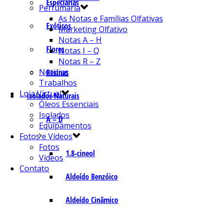
Especiarias
Perfumaria
As Notas e Famílias Olfativas
Exóticos
Marketing Olfativo
Notas A – H
Flores
Notas I – Q
Notas R – Z
Notícias
Resinas
Trabalhos
Loja Virtual
Isolados Naturais
Óleos Essenciais
Isolados
A – D
Equipamentos
Fotos e Vídeos
Fotos
1.8-cineol
Vídeos
Contato
Aldeído Benzóico
Aldeído Cinâmico