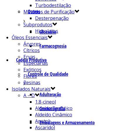
Turbodestilação
Outros
Métodos de Purificação
Desterpenação
Subprodutos
Hidrolatos
Glossário
Óleos Essenciais
Árvores
Farmacognosia
Cítricos
Ervas
Cadeia Produtiva
Especiarias
Exóticos
Controle de Qualidade
Flores
Resinas
Isolados Naturais
Adulteração
A – D
1.8-cineol
Aldeído Benzóico
Cromatografia
Aldeído Cinâmico
Anetol
Embalagens e Armazenamento
Ascaridol