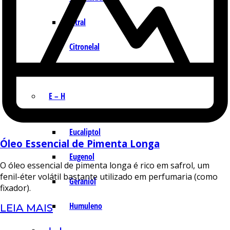
Citral
Citronelal
Citronelol
E – H
Eucaliptol
Óleo Essencial de Pimenta Longa
Eugenol
O óleo essencial de pimenta longa é rico em safrol, um
fenil-éter volátil bastante utilizado em perfumaria (como
Geraniol
fixador).
Humuleno
LEIA MAIS