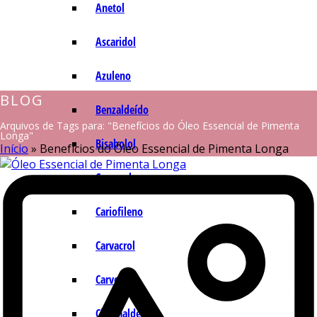
Anetol
Ascaridol
Azuleno
BLOG
Benzaldeído
Arquivos de Tags para: "Benefícios do Óleo Essencial de Pimenta
Longa"
Bisabolol
Início
»
Benefícios do Óleo Essencial de Pimenta Longa
Camazuleno
Cariofileno
Carvacrol
Carvona
Cinamaldeído