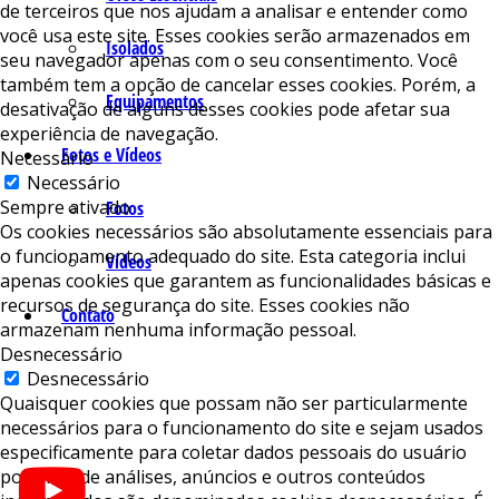
de terceiros que nos ajudam a analisar e entender como
você usa este site. Esses cookies serão armazenados em
Isolados
seu navegador apenas com o seu consentimento. Você
também tem a opção de cancelar esses cookies. Porém, a
Equipamentos
desativação de alguns desses cookies pode afetar sua
experiência de navegação.
Fotos e Vídeos
Necessário
Necessário
Sempre ativado
Fotos
Os cookies necessários são absolutamente essenciais para
o funcionamento adequado do site. Esta categoria inclui
Vídeos
apenas cookies que garantem as funcionalidades básicas e
recursos de segurança do site. Esses cookies não
Contato
armazenam nenhuma informação pessoal.
Desnecessário
Desnecessário
Quaisquer cookies que possam não ser particularmente
necessários para o funcionamento do site e sejam usados ​​
especificamente para coletar dados pessoais do usuário
por meio de análises, anúncios e outros conteúdos