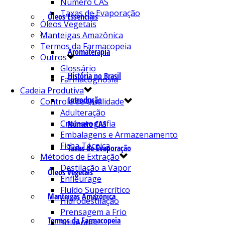
Número CAS
Taxas de Evaporação
Óleos Essenciais
Óleos Vegetais
Manteigas Amazônica
Termos da Farmacopeia
Aromaterapia
Outros
Glossário
História no Brasil
Farmacognosia
Cadeia Produtiva
Introdução
Controle de Qualidade
Adulteração
Cromatografia
Número CAS
Embalagens e Armazenamento
Ficha Técnica
Taxas de Evaporação
Métodos de Extração
Destilação a Vapor
Óleos Vegetais
Enfleurage
Fluído Supercrítico
Manteigas Amazônica
Hidrodestilação
Prensagem a Frio
Termos da Farmacopeia
Solventes