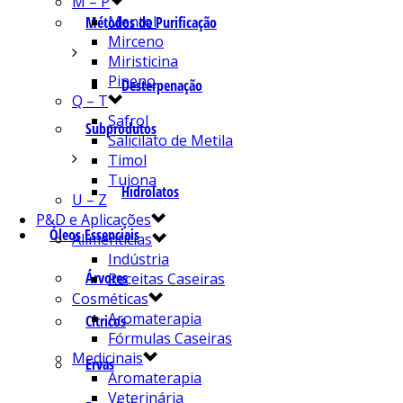
M – P
Mentol
Métodos de Purificação
Mirceno
Miristicina
Pineno
Desterpenação
Q – T
Safrol
Subprodutos
Salicilato de Metila
Timol
Tujona
Hidrolatos
U – Z
P&D e Aplicações
Óleos Essenciais
Alimentícias
Indústria
Árvores
Receitas Caseiras
Cosméticas
Aromaterapia
Cítricos
Fórmulas Caseiras
Medicinais
Ervas
Aromaterapia
Veterinária