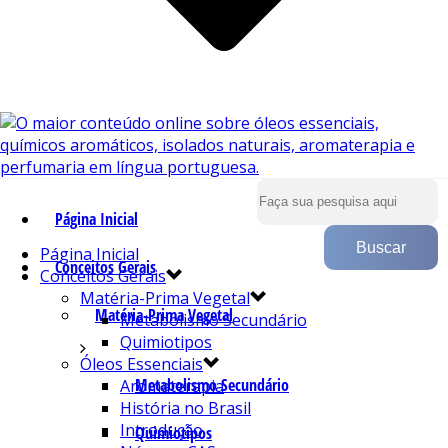
Página Inicial
Página Inicial
Conceitos Gerais
Conceitos Gerais
Matéria-Prima Vegetal
Matéria-Prima Vegetal
Metabolismo Secundário
Quimiotipos
Óleos Essenciais
Metabolismo Secundário
Aromaterapia
História no Brasil
Introdução
Quimiotipos