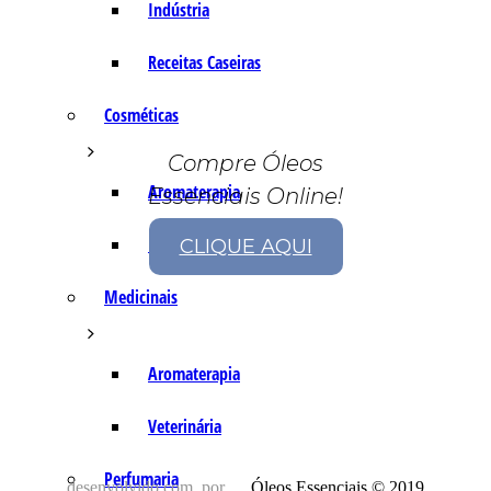
Indústria
Receitas Caseiras
Cosméticas
Compre Óleos
Aromaterapia
Essenciais Online!
Fórmulas Caseiras
CLIQUE AQUI
Medicinais
Aromaterapia
Veterinária
Perfumaria
desenvolvido com
por
Óleos Essenciais © 2019