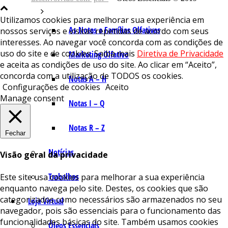
Utilizamos cookies para melhorar sua experiência em
As Notas e Famílias Olfativas
nossos serviços e visitas repetidas de acordo com seus
interesses. Ao navegar você concorda com as condições de
uso do site e de cookies. Saiba mais
Diretiva de Privacidade
Marketing Olfativo
e aceita as condições de uso do site. Ao clicar em “Aceito”,
concorda com a utilização de TODOS os cookies.
Notas A – H
Configurações de cookies
Aceito
Manage consent
Notas I – Q
Notas R – Z
Fechar
Notícias
Visão geral da privacidade
Trabalhos
Este site usa cookies para melhorar a sua experiência
enquanto navega pelo site. Destes, os cookies que são
categorizados como necessários são armazenados no seu
Loja Virtual
navegador, pois são essenciais para o funcionamento das
funcionalidades básicas do site. Também usamos cookies
Óleos Essenciais