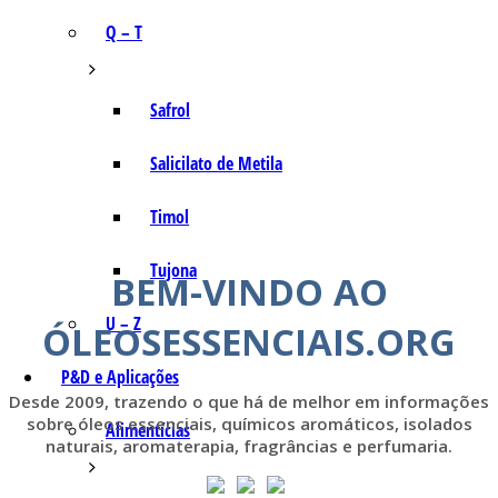
Q – T
Safrol
Salicilato de Metila
Timol
Tujona
BEM-VINDO AO
U – Z
ÓLEOSESSENCIAIS.ORG
P&D e Aplicações
Desde 2009, trazendo o que há de melhor em informações
sobre óleos essenciais, químicos aromáticos, isolados
Alimentícias
naturais, aromaterapia, fragrâncias e perfumaria.