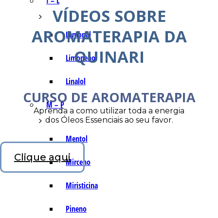
I – L
VÍDEOS SOBRE
AROMATERAPIA DA
Lemonal
QUINARI
Limoneno
Linalol
CURSO DE AROMATERAPIA
M – P
Aprenda a como utilizar toda a energia
dos Óleos Essenciais ao seu favor.
Mentol
Clique aqui
Mirceno
Miristicina
Pineno