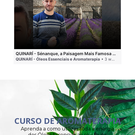
QUINARÍ - Sénanque, a Paisagem Mais Famosa da Aromaterapia
QUINARÍ - Óleos Essenciais e Aromaterapia
• 3 weeks ago
QU
CURSO DE AROMATERAPIA
Aprenda a como utilizar toda a energia
dos Óleos Essenciais ao seu favor.