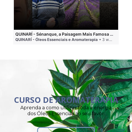
QUINARÍ - Sénanque, a Paisagem Mais Famosa da Aromaterapia
QUINARÍ - Óleos Essenciais e Aromaterapia
• 3 weeks ago
QU
CURSO DE AROMATERAPIA
Aprenda a como utilizar toda a energia
dos Óleos Essenciais ao seu favor.