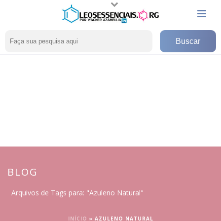
BLOG
Arquivos de Tags para: "Azuleno Natural"
INÍCIO
»
AZULENO NATURAL