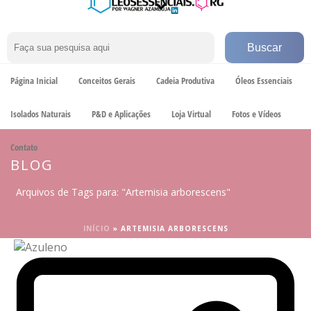
Página Inicial
Conceitos Gerais
Cadeia Produtiva
Óleos Essenciais
Isolados Naturais
P&D e Aplicações
Loja Virtual
Fotos e Vídeos
Contato
BLOG
Arquivos de Tags para: "Artemisia arborescens"
INÍCIO
»
ARTEMISIA ARBORESCENS