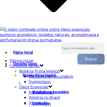
Página Inicial
Página Inicial
Conceitos Gerais
Conceitos Gerais
Matéria-Prima Vegetal
Matéria-Prima Vegetal
Metabolismo Secundário
Quimiotipos
Óleos Essenciais
Metabolismo Secundário
Aromaterapia
História no Brasil
Introdução
Quimiotipos