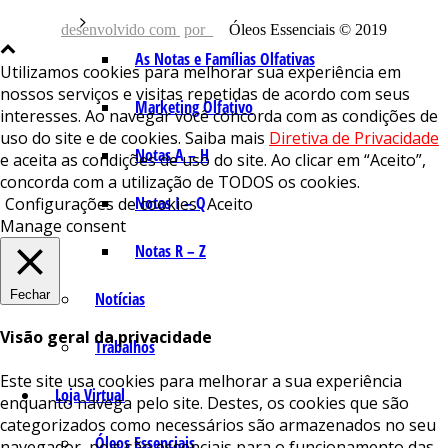
desenvolvido com
por
Óleos Essenciais © 2019
As Notas e Famílias Olfativas
Utilizamos cookies para melhorar sua experiência em
nossos serviços e visitas repetidas de acordo com seus
Marketing Olfativo
interesses. Ao navegar você concorda com as condições de
uso do site e de cookies. Saiba mais
Diretiva de Privacidade
Notas A – H
e aceita as condições de uso do site. Ao clicar em “Aceito”,
concorda com a utilização de TODOS os cookies.
Notas I – Q
Configurações de cookies
Aceito
Manage consent
Notas R – Z
Fechar
Notícias
Visão geral da privacidade
Trabalhos
Este site usa cookies para melhorar a sua experiência
Loja Virtual
enquanto navega pelo site. Destes, os cookies que são
categorizados como necessários são armazenados no seu
Óleos Essenciais
navegador, pois são essenciais para o funcionamento das