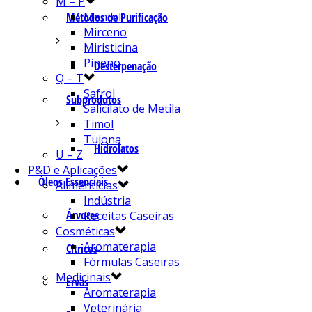
M – P
Mentol
Métodos de Purificação
Mirceno
Miristicina
Pineno
Desterpenação
Q – T
Safrol
Subprodutos
Salicilato de Metila
Timol
Tujona
Hidrolatos
U – Z
P&D e Aplicações
Óleos Essenciais
Alimentícias
Indústria
Árvores
Receitas Caseiras
Cosméticas
Aromaterapia
Cítricos
Fórmulas Caseiras
Medicinais
Ervas
Aromaterapia
Veterinária