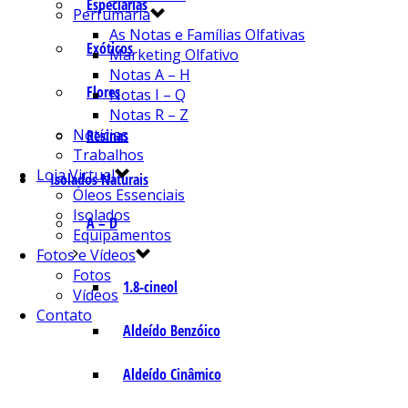
Especiarias
Perfumaria
As Notas e Famílias Olfativas
Exóticos
Marketing Olfativo
Notas A – H
Flores
Notas I – Q
Notas R – Z
Notícias
Resinas
Trabalhos
Loja Virtual
Isolados Naturais
Óleos Essenciais
Isolados
A – D
Equipamentos
Fotos e Vídeos
Fotos
1.8-cineol
Vídeos
Contato
Aldeído Benzóico
Aldeído Cinâmico