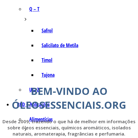
Q – T
Safrol
Salicilato de Metila
Timol
Tujona
BEM-VINDO AO
U – Z
ÓLEOSESSENCIAIS.ORG
P&D e Aplicações
Alimentícias
Desde 2009, trazendo o que há de melhor em informações
sobre óleos essenciais, químicos aromáticos, isolados
naturais, aromaterapia, fragrâncias e perfumaria.