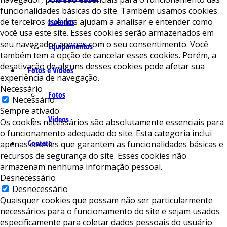
funcionalidades básicas do site. Também usamos cookies
de terceiros que nos ajudam a analisar e entender como
Isolados
você usa este site. Esses cookies serão armazenados em
seu navegador apenas com o seu consentimento. Você
Equipamentos
também tem a opção de cancelar esses cookies. Porém, a
desativação de alguns desses cookies pode afetar sua
Fotos e Vídeos
experiência de navegação.
Necessário
Fotos
Necessário
Sempre ativado
Vídeos
Os cookies necessários são absolutamente essenciais para
o funcionamento adequado do site. Esta categoria inclui
Contato
apenas cookies que garantem as funcionalidades básicas e
recursos de segurança do site. Esses cookies não
armazenam nenhuma informação pessoal.
Desnecessário
Desnecessário
Quaisquer cookies que possam não ser particularmente
necessários para o funcionamento do site e sejam usados ​​
especificamente para coletar dados pessoais do usuário