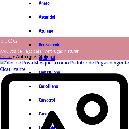
Anetol
Ascaridol
Azuleno
BLOG
Benzaldeído
Arquivos de Tags para: "Antirugas Natural"
Início
»
Antirugas Natural
Bisabolol
Camazuleno
Cariofileno
Carvacrol
Carvona
Cinamaldeído