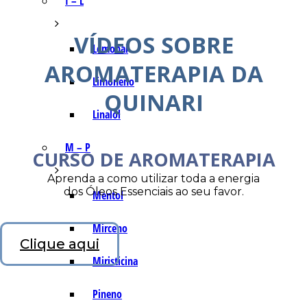
I – L
VÍDEOS SOBRE
Lemonal
AROMATERAPIA DA
Limoneno
QUINARI
Linalol
M – P
CURSO DE AROMATERAPIA
Aprenda a como utilizar toda a energia
dos Óleos Essenciais ao seu favor.
Mentol
Mirceno
Clique aqui
Miristicina
Pineno