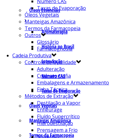
Número CAS
Taxas de Evaporação
Óleos Essenciais
Óleos Vegetais
Manteigas Amazônica
Termos da Farmacopeia
Aromaterapia
Outros
Glossário
História no Brasil
Farmacognosia
Cadeia Produtiva
Introdução
Controle de Qualidade
Adulteração
Cromatografia
Número CAS
Embalagens e Armazenamento
Ficha Técnica
Taxas de Evaporação
Métodos de Extração
Destilação a Vapor
Óleos Vegetais
Enfleurage
Fluído Supercrítico
Manteigas Amazônica
Hidrodestilação
Prensagem a Frio
Termos da Farmacopeia
Solventes