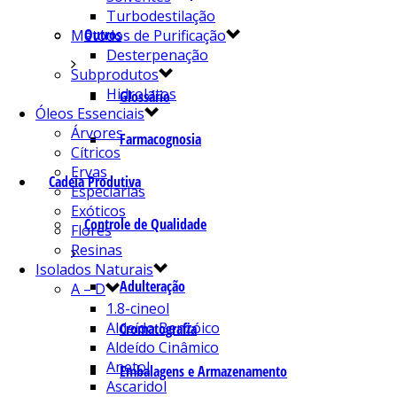
Turbodestilação
Outros
Métodos de Purificação
Desterpenação
Subprodutos
Hidrolatos
Glossário
Óleos Essenciais
Árvores
Farmacognosia
Cítricos
Ervas
Cadeia Produtiva
Especiarias
Exóticos
Controle de Qualidade
Flores
Resinas
Isolados Naturais
Adulteração
A – D
1.8-cineol
Aldeído Benzóico
Cromatografia
Aldeído Cinâmico
Anetol
Embalagens e Armazenamento
Ascaridol