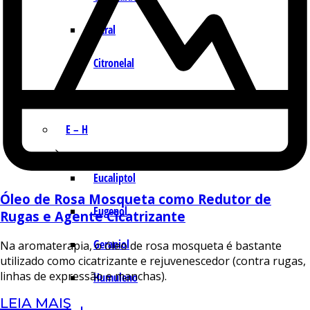
Citral
Citronelal
Citronelol
E – H
Eucaliptol
Óleo de Rosa Mosqueta como Redutor de
Eugenol
Rugas e Agente Cicatrizante
Geraniol
Na aromaterapia, o óleo de rosa mosqueta é bastante
utilizado como cicatrizante e rejuvenescedor (contra rugas,
linhas de expressão e manchas).
Humuleno
LEIA MAIS