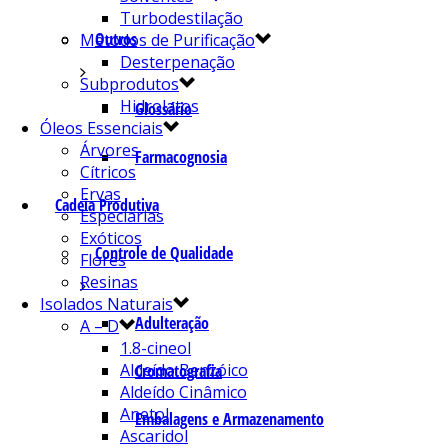
Turbodestilação
Outros
Métodos de Purificação
Desterpenação
Subprodutos
Hidrolatos
Glossário
Óleos Essenciais
Árvores
Farmacognosia
Cítricos
Ervas
Cadeia Produtiva
Especiarias
Exóticos
Controle de Qualidade
Flores
Resinas
Isolados Naturais
Adulteração
A – D
1.8-cineol
Aldeído Benzóico
Cromatografia
Aldeído Cinâmico
Anetol
Embalagens e Armazenamento
Ascaridol