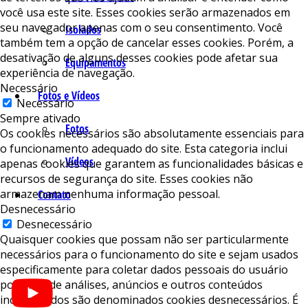
você usa este site. Esses cookies serão armazenados em
seu navegador apenas com o seu consentimento. Você
Isolados
também tem a opção de cancelar esses cookies. Porém, a
desativação de alguns desses cookies pode afetar sua
Equipamentos
experiência de navegação.
Necessário
Fotos e Vídeos
Necessário
Sempre ativado
Fotos
Os cookies necessários são absolutamente essenciais para
o funcionamento adequado do site. Esta categoria inclui
Vídeos
apenas cookies que garantem as funcionalidades básicas e
recursos de segurança do site. Esses cookies não
armazenam nenhuma informação pessoal.
Contato
Desnecessário
Desnecessário
Quaisquer cookies que possam não ser particularmente
necessários para o funcionamento do site e sejam usados ​​
especificamente para coletar dados pessoais do usuário
por meio de análises, anúncios e outros conteúdos
incorporados são denominados cookies desnecessários. É