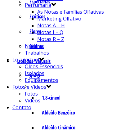
Especiarias
Perfumaria
As Notas e Famílias Olfativas
Exóticos
Marketing Olfativo
Notas A – H
Flores
Notas I – Q
Notas R – Z
Notícias
Resinas
Trabalhos
Loja Virtual
Isolados Naturais
Óleos Essenciais
Isolados
A – D
Equipamentos
Fotos e Vídeos
Fotos
1.8-cineol
Vídeos
Contato
Aldeído Benzóico
Aldeído Cinâmico