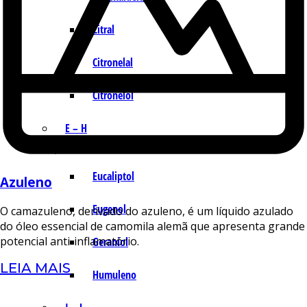
Citral
Citronelal
Citronelol
E – H
Eucaliptol
Azuleno
Eugenol
O camazuleno, derivado do azuleno, é um líquido azulado
do óleo essencial de camomila alemã que apresenta grande
potencial anti-inflamatório.
Geraniol
LEIA MAIS
Humuleno