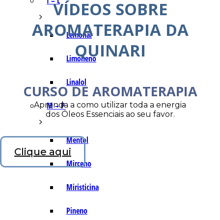
I – L
VÍDEOS SOBRE
AROMATERAPIA DA
Lemonal
QUINARI
Limoneno
Linalol
CURSO DE AROMATERAPIA
Aprenda a como utilizar toda a energia
M – P
dos Óleos Essenciais ao seu favor.
Mentol
Clique aqui
Mirceno
Miristicina
Pineno