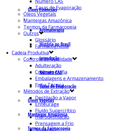
Número CAS
Taxas de Evaporação
Óleos Essenciais
Óleos Vegetais
Manteigas Amazônica
Termos da Farmacopeia
Aromaterapia
Outros
Glossário
História no Brasil
Farmacognosia
Cadeia Produtiva
Introdução
Controle de Qualidade
Adulteração
Cromatografia
Número CAS
Embalagens e Armazenamento
Ficha Técnica
Taxas de Evaporação
Métodos de Extração
Destilação a Vapor
Óleos Vegetais
Enfleurage
Fluído Supercrítico
Manteigas Amazônica
Hidrodestilação
Prensagem a Frio
Termos da Farmacopeia
Solventes