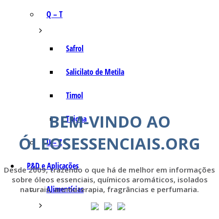
Q – T
Safrol
Salicilato de Metila
Timol
BEM-VINDO AO
Tujona
ÓLEOSESSENCIAIS.ORG
U – Z
P&D e Aplicações
Desde 2009, trazendo o que há de melhor em informações
sobre óleos essenciais, químicos aromáticos, isolados
Alimentícias
naturais, aromaterapia, fragrâncias e perfumaria.