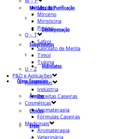
M – P
Mentol
Métodos de Purificação
Mirceno
Miristicina
Pineno
Desterpenação
Q – T
Safrol
Subprodutos
Salicilato de Metila
Timol
Tujona
Hidrolatos
U – Z
P&D e Aplicações
Óleos Essenciais
Alimentícias
Indústria
Árvores
Receitas Caseiras
Cosméticas
Aromaterapia
Cítricos
Fórmulas Caseiras
Medicinais
Ervas
Aromaterapia
Veterinária