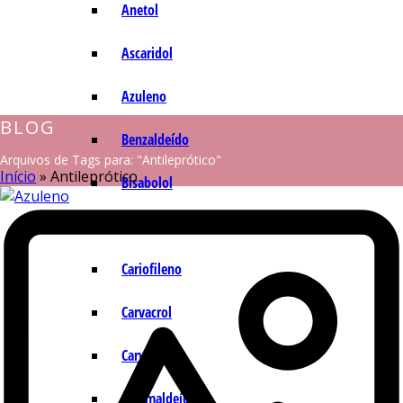
Anetol
Ascaridol
Azuleno
BLOG
Benzaldeído
Arquivos de Tags para: "Antileprótico"
Início
»
Antileprótico
Bisabolol
Camazuleno
Cariofileno
Carvacrol
Carvona
Cinamaldeído