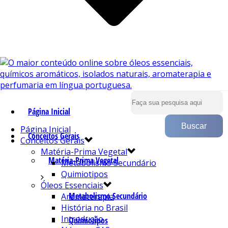
Página Inicial
Página Inicial
Conceitos Gerais
Conceitos Gerais
Matéria-Prima Vegetal
Matéria-Prima Vegetal
Metabolismo Secundário
Quimiotipos
Óleos Essenciais
Metabolismo Secundário
Aromaterapia
História no Brasil
Introdução
Quimiotipos