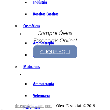
Indústria
Receitas Caseiras
Cosméticas
Compre Óleos
Essenciais Online!
Aromaterapia
CLIQUE AQUI
Fórmulas Caseiras
Medicinais
Aromaterapia
Veterinária
desenvolvido com
por
Óleos Essenciais © 2019
Perfumaria