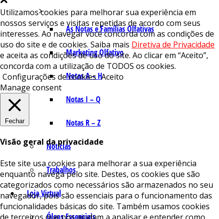
Utilizamos cookies para melhorar sua experiência em
nossos serviços e visitas repetidas de acordo com seus
As Notas e Famílias Olfativas
interesses. Ao navegar você concorda com as condições de
uso do site e de cookies. Saiba mais
Diretiva de Privacidade
Marketing Olfativo
e aceita as condições de uso do site. Ao clicar em “Aceito”,
concorda com a utilização de TODOS os cookies.
Notas A – H
Configurações de cookies
Aceito
Manage consent
Notas I – Q
Fechar
Notas R – Z
Visão geral da privacidade
Notícias
Este site usa cookies para melhorar a sua experiência
Trabalhos
enquanto navega pelo site. Destes, os cookies que são
categorizados como necessários são armazenados no seu
Loja Virtual
navegador, pois são essenciais para o funcionamento das
funcionalidades básicas do site. Também usamos cookies
Óleos Essenciais
de terceiros que nos ajudam a analisar e entender como