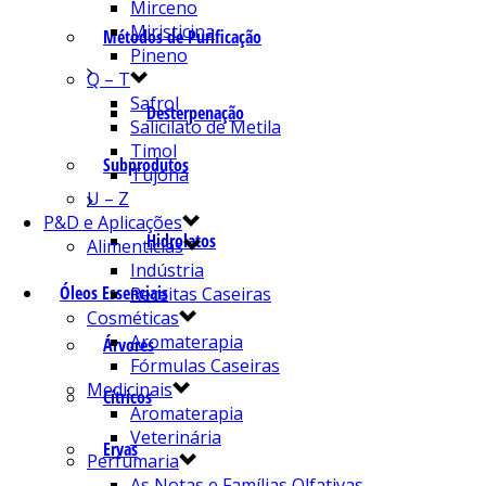
Mirceno
Miristicina
Métodos de Purificação
Pineno
Q – T
Safrol
Desterpenação
Salicilato de Metila
Timol
Subprodutos
Tujona
U – Z
P&D e Aplicações
Hidrolatos
Alimentícias
Indústria
Óleos Essenciais
Receitas Caseiras
Cosméticas
Aromaterapia
Árvores
Fórmulas Caseiras
Medicinais
Cítricos
Aromaterapia
Veterinária
Ervas
Perfumaria
As Notas e Famílias Olfativas