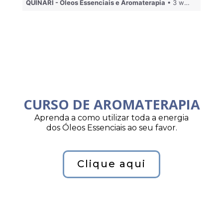
QUINARÍ - Óleos Essenciais e Aromaterapia
• 3 weeks ago
QU
CURSO DE AROMATERAPIA
Aprenda a como utilizar toda a energia
dos Óleos Essenciais ao seu favor.
Clique aqui