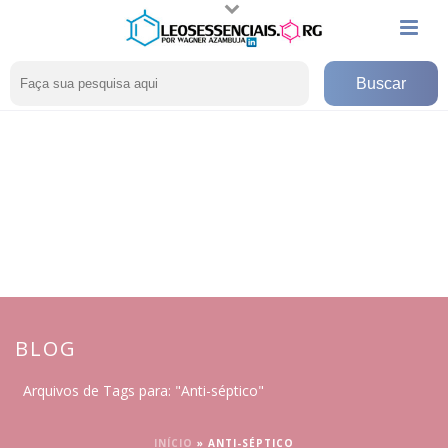
BLOG
Arquivos de Tags para: "Anti-séptico"
INÍCIO
»
ANTI-SÉPTICO