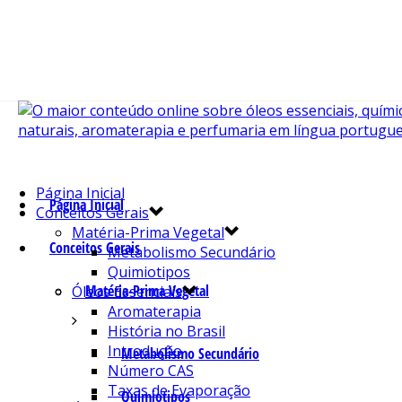
Página Inicial
Página Inicial
Conceitos Gerais
Matéria-Prima Vegetal
Conceitos Gerais
Metabolismo Secundário
Quimiotipos
Matéria-Prima Vegetal
Óleos Essenciais
Aromaterapia
História no Brasil
Introdução
Metabolismo Secundário
Número CAS
Taxas de Evaporação
Quimiotipos