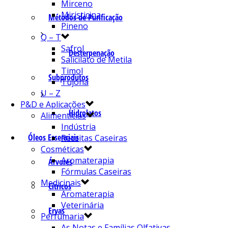
Mirceno
Miristicina
Métodos de Purificação
Pineno
Q – T
Safrol
Desterpenação
Salicilato de Metila
Timol
Subprodutos
Tujona
U – Z
P&D e Aplicações
Hidrolatos
Alimentícias
Indústria
Óleos Essenciais
Receitas Caseiras
Cosméticas
Aromaterapia
Árvores
Fórmulas Caseiras
Medicinais
Cítricos
Aromaterapia
Veterinária
Ervas
Perfumaria
As Notas e Famílias Olfativas