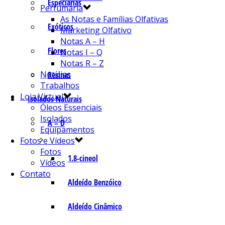
Especiarias
Perfumaria
As Notas e Famílias Olfativas
Exóticos
Marketing Olfativo
Notas A – H
Flores
Notas I – Q
Notas R – Z
Notícias
Resinas
Trabalhos
Loja Virtual
Isolados Naturais
Óleos Essenciais
Isolados
A – D
Equipamentos
Fotos e Vídeos
Fotos
1.8-cineol
Vídeos
Contato
Aldeído Benzóico
Aldeído Cinâmico