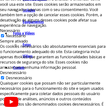
você usa este site. Esses cookies serão armazenados em
seu navegador apenas com o seu consentimento. Você
Isolados
também tem a opção de cancelar esses cookies. Porém, a
desativação de alguns desses cookies pode afetar sua
Equipamentos
experiência de navegação.
Necessário
Fotos e Vídeos
Necessário
Sempre ativado
Fotos
Os cookies necessários são absolutamente essenciais para
o funcionamento adequado do site. Esta categoria inclui
Vídeos
apenas cookies que garantem as funcionalidades básicas e
recursos de segurança do site. Esses cookies não
armazenam nenhuma informação pessoal.
Contato
Desnecessário
Desnecessário
Quaisquer cookies que possam não ser particularmente
necessários para o funcionamento do site e sejam usados ​​
especificamente para coletar dados pessoais do usuário
por meio de análises, anúncios e outros conteúdos
incorporados são denominados cookies desnecessários. É