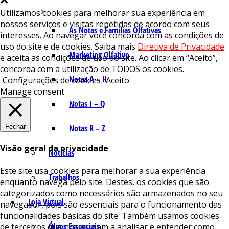
Utilizamos cookies para melhorar sua experiência em
nossos serviços e visitas repetidas de acordo com seus
As Notas e Famílias Olfativas
interesses. Ao navegar você concorda com as condições de
uso do site e de cookies. Saiba mais
Diretiva de Privacidade
Marketing Olfativo
e aceita as condições de uso do site. Ao clicar em “Aceito”,
concorda com a utilização de TODOS os cookies.
Notas A – H
Configurações de cookies
Aceito
Manage consent
Notas I – Q
Fechar
Notas R – Z
Visão geral da privacidade
Notícias
Este site usa cookies para melhorar a sua experiência
Trabalhos
enquanto navega pelo site. Destes, os cookies que são
categorizados como necessários são armazenados no seu
Loja Virtual
navegador, pois são essenciais para o funcionamento das
funcionalidades básicas do site. Também usamos cookies
Óleos Essenciais
de terceiros que nos ajudam a analisar e entender como