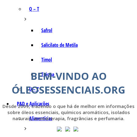
Q – T
Safrol
Salicilato de Metila
Timol
BEM-VINDO AO
Tujona
ÓLEOSESSENCIAIS.ORG
U – Z
P&D e Aplicações
Desde 2009, trazendo o que há de melhor em informações
sobre óleos essenciais, químicos aromáticos, isolados
Alimentícias
naturais, aromaterapia, fragrâncias e perfumaria.