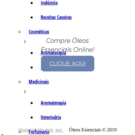
Indústria
Receitas Caseiras
Cosméticas
Compre Óleos
Essenciais Online!
Aromaterapia
CLIQUE AQUI
Fórmulas Caseiras
Medicinais
Aromaterapia
Veterinária
desenvolvido com
por
Óleos Essenciais © 2019
Perfumaria