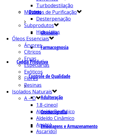
Turbodestilação
Outros
Métodos de Purificação
Desterpenação
Subprodutos
Hidrolatos
Glossário
Óleos Essenciais
Árvores
Farmacognosia
Cítricos
Ervas
Cadeia Produtiva
Especiarias
Exóticos
Controle de Qualidade
Flores
Resinas
Isolados Naturais
Adulteração
A – D
1.8-cineol
Aldeído Benzóico
Cromatografia
Aldeído Cinâmico
Anetol
Embalagens e Armazenamento
Ascaridol