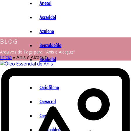
Anetol
Ascaridol
Azuleno
BLOG
Benzaldeído
Arquivos de Tags para: "Anis e Alcaçuz"
Início
»
Anis e Alcaçuz
Bisabolol
Camazuleno
Cariofileno
Carvacrol
Carvona
Cinamaldeído