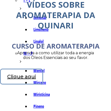
I – L
VÍDEOS SOBRE
AROMATERAPIA DA
Lemonal
QUINARI
Limoneno
Linalol
CURSO DE AROMATERAPIA
Aprenda a como utilizar toda a energia
M – P
dos Óleos Essenciais ao seu favor.
Mentol
Clique aqui
Mirceno
Miristicina
Pineno