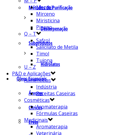
M – P
Mentol
Métodos de Purificação
Mirceno
Miristicina
Pineno
Desterpenação
Q – T
Safrol
Subprodutos
Salicilato de Metila
Timol
Tujona
Hidrolatos
U – Z
P&D e Aplicações
Óleos Essenciais
Alimentícias
Indústria
Árvores
Receitas Caseiras
Cosméticas
Aromaterapia
Cítricos
Fórmulas Caseiras
Medicinais
Ervas
Aromaterapia
Veterinária