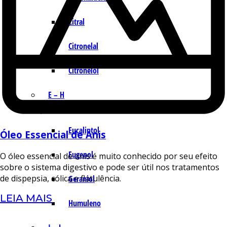
Citral
Citronelal
Citronelol
E – H
Eucaliptol
Óleo Essencial de Anis
Eugenol
O óleo essencial de anis é muito conhecido por seu efeito
sobre o sistema digestivo e pode ser útil nos tratamentos
de dispepsia, cólica e flatulência.
Geraniol
LEIA MAIS
Humuleno