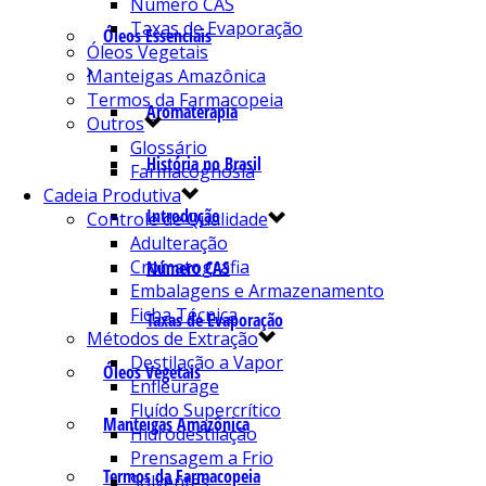
Número CAS
Taxas de Evaporação
Óleos Essenciais
Óleos Vegetais
Manteigas Amazônica
Termos da Farmacopeia
Aromaterapia
Outros
Glossário
História no Brasil
Farmacognosia
Cadeia Produtiva
Introdução
Controle de Qualidade
Adulteração
Cromatografia
Número CAS
Embalagens e Armazenamento
Ficha Técnica
Taxas de Evaporação
Métodos de Extração
Destilação a Vapor
Óleos Vegetais
Enfleurage
Fluído Supercrítico
Manteigas Amazônica
Hidrodestilação
Prensagem a Frio
Termos da Farmacopeia
Solventes