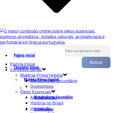
Página Inicial
Página Inicial
Conceitos Gerais
Conceitos Gerais
Matéria-Prima Vegetal
Matéria-Prima Vegetal
Metabolismo Secundário
Quimiotipos
Óleos Essenciais
Metabolismo Secundário
Aromaterapia
História no Brasil
Introdução
Quimiotipos