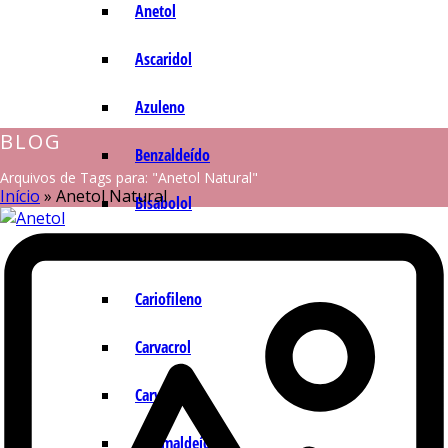
Anetol
Ascaridol
Azuleno
BLOG
Benzaldeído
Arquivos de Tags para: "Anetol Natural"
Início
»
Anetol Natural
Bisabolol
Camazuleno
Cariofileno
Carvacrol
Carvona
Cinamaldeído