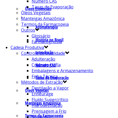
Número CAS
Taxas de Evaporação
Óleos Essenciais
Óleos Vegetais
Manteigas Amazônica
Termos da Farmacopeia
Aromaterapia
Outros
Glossário
História no Brasil
Farmacognosia
Cadeia Produtiva
Introdução
Controle de Qualidade
Adulteração
Cromatografia
Número CAS
Embalagens e Armazenamento
Ficha Técnica
Taxas de Evaporação
Métodos de Extração
Destilação a Vapor
Óleos Vegetais
Enfleurage
Fluído Supercrítico
Manteigas Amazônica
Hidrodestilação
Prensagem a Frio
Termos da Farmacopeia
Solventes