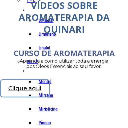
I – L
VÍDEOS SOBRE
AROMATERAPIA DA
Lemonal
QUINARI
Limoneno
Linalol
CURSO DE AROMATERAPIA
Aprenda a como utilizar toda a energia
M – P
dos Óleos Essenciais ao seu favor.
Mentol
Clique aqui
Mirceno
Miristicina
Pineno