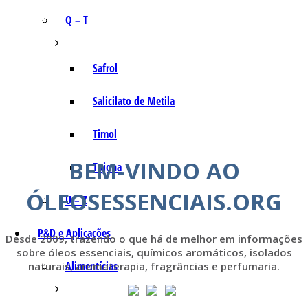
Q – T
Safrol
Salicilato de Metila
Timol
BEM-VINDO AO
Tujona
ÓLEOSESSENCIAIS.ORG
U – Z
P&D e Aplicações
Desde 2009, trazendo o que há de melhor em informações
sobre óleos essenciais, químicos aromáticos, isolados
Alimentícias
naturais, aromaterapia, fragrâncias e perfumaria.