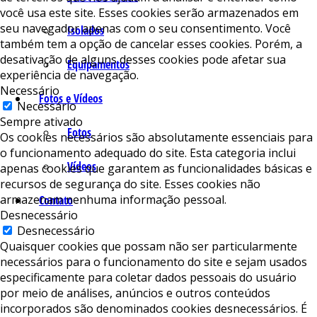
você usa este site. Esses cookies serão armazenados em
seu navegador apenas com o seu consentimento. Você
Isolados
também tem a opção de cancelar esses cookies. Porém, a
desativação de alguns desses cookies pode afetar sua
Equipamentos
experiência de navegação.
Necessário
Fotos e Vídeos
Necessário
Sempre ativado
Fotos
Os cookies necessários são absolutamente essenciais para
o funcionamento adequado do site. Esta categoria inclui
Vídeos
apenas cookies que garantem as funcionalidades básicas e
recursos de segurança do site. Esses cookies não
armazenam nenhuma informação pessoal.
Contato
Desnecessário
Desnecessário
Quaisquer cookies que possam não ser particularmente
necessários para o funcionamento do site e sejam usados ​​
especificamente para coletar dados pessoais do usuário
por meio de análises, anúncios e outros conteúdos
incorporados são denominados cookies desnecessários. É