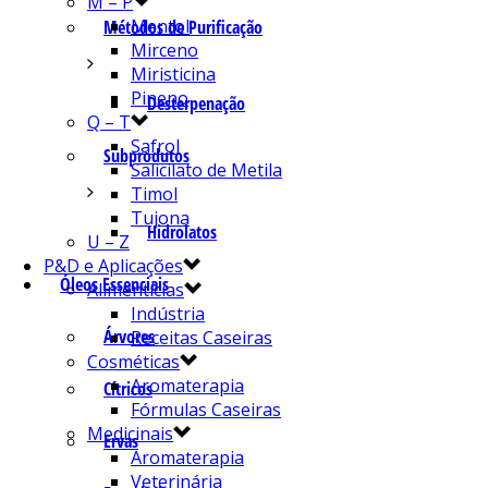
M – P
Mentol
Métodos de Purificação
Mirceno
Miristicina
Pineno
Desterpenação
Q – T
Safrol
Subprodutos
Salicilato de Metila
Timol
Tujona
Hidrolatos
U – Z
P&D e Aplicações
Óleos Essenciais
Alimentícias
Indústria
Árvores
Receitas Caseiras
Cosméticas
Aromaterapia
Cítricos
Fórmulas Caseiras
Medicinais
Ervas
Aromaterapia
Veterinária