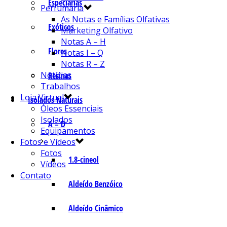
Especiarias
Perfumaria
As Notas e Famílias Olfativas
Exóticos
Marketing Olfativo
Notas A – H
Flores
Notas I – Q
Notas R – Z
Notícias
Resinas
Trabalhos
Loja Virtual
Isolados Naturais
Óleos Essenciais
Isolados
A – D
Equipamentos
Fotos e Vídeos
Fotos
1.8-cineol
Vídeos
Contato
Aldeído Benzóico
Aldeído Cinâmico