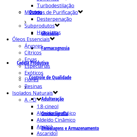
Turbodestilação
Outros
Métodos de Purificação
Desterpenação
Subprodutos
Hidrolatos
Glossário
Óleos Essenciais
Árvores
Farmacognosia
Cítricos
Ervas
Cadeia Produtiva
Especiarias
Exóticos
Controle de Qualidade
Flores
Resinas
Isolados Naturais
Adulteração
A – D
1.8-cineol
Aldeído Benzóico
Cromatografia
Aldeído Cinâmico
Anetol
Embalagens e Armazenamento
Ascaridol