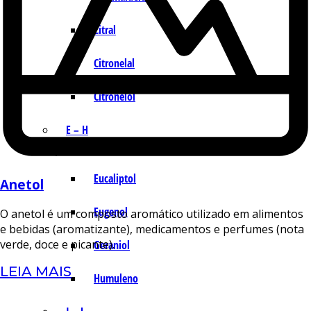
Citral
Citronelal
Citronelol
E – H
Eucaliptol
Anetol
Eugenol
O anetol é um composto aromático utilizado em alimentos
e bebidas (aromatizante), medicamentos e perfumes (nota
verde, doce e picante).
Geraniol
LEIA MAIS
Humuleno