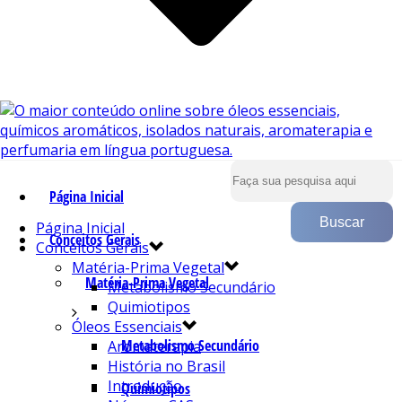
Página Inicial
Página Inicial
Conceitos Gerais
Conceitos Gerais
Matéria-Prima Vegetal
Matéria-Prima Vegetal
Metabolismo Secundário
Quimiotipos
Óleos Essenciais
Metabolismo Secundário
Aromaterapia
História no Brasil
Introdução
Quimiotipos