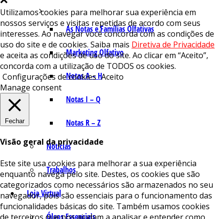
Utilizamos cookies para melhorar sua experiência em
nossos serviços e visitas repetidas de acordo com seus
As Notas e Famílias Olfativas
interesses. Ao navegar você concorda com as condições de
uso do site e de cookies. Saiba mais
Diretiva de Privacidade
Marketing Olfativo
e aceita as condições de uso do site. Ao clicar em “Aceito”,
concorda com a utilização de TODOS os cookies.
Notas A – H
Configurações de cookies
Aceito
Manage consent
Notas I – Q
Fechar
Notas R – Z
Visão geral da privacidade
Notícias
Este site usa cookies para melhorar a sua experiência
Trabalhos
enquanto navega pelo site. Destes, os cookies que são
categorizados como necessários são armazenados no seu
Loja Virtual
navegador, pois são essenciais para o funcionamento das
funcionalidades básicas do site. Também usamos cookies
Óleos Essenciais
de terceiros que nos ajudam a analisar e entender como