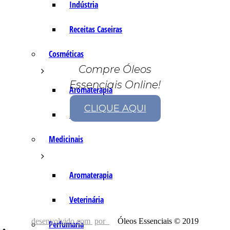
Indústria
Receitas Caseiras
Cosméticas
Compre Óleos
Essenciais Online!
Aromaterapia
CLIQUE AQUI
Fórmulas Caseiras
Medicinais
Aromaterapia
Veterinária
desenvolvido com
por
Óleos Essenciais © 2019
Perfumaria