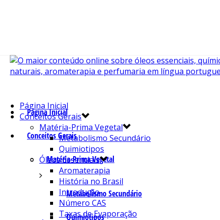
Página Inicial
Página Inicial
Conceitos Gerais
Matéria-Prima Vegetal
Conceitos Gerais
Metabolismo Secundário
Quimiotipos
Matéria-Prima Vegetal
Óleos Essenciais
Aromaterapia
História no Brasil
Introdução
Metabolismo Secundário
Número CAS
Taxas de Evaporação
Quimiotipos