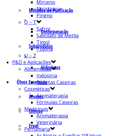
Mirceno
Miristicina
Métodos de Purificação
Pineno
Q – T
Safrol
Desterpenação
Salicilato de Metila
Timol
Subprodutos
Tujona
U – Z
P&D e Aplicações
Hidrolatos
Alimentícias
Indústria
Óleos Essenciais
Receitas Caseiras
Cosméticas
Aromaterapia
Árvores
Fórmulas Caseiras
Medicinais
Cítricos
Aromaterapia
Veterinária
Ervas
Perfumaria
As Notas e Famílias Olfativas