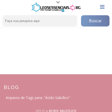
BLOG
Arquivos de Tags para: "Ácido Salicílico"
INÍCIO
»
ÁCIDO SALICÍLICO