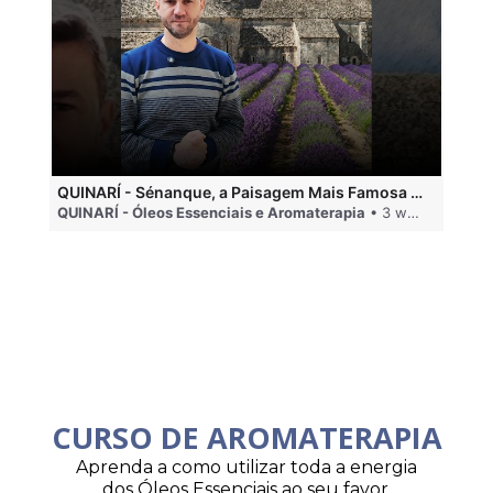
QUINARÍ - Sénanque, a Paisagem Mais Famosa da Aromaterapia
QUINARÍ - Óleos Essenciais e Aromaterapia
• 3 weeks ago
QU
CURSO DE AROMATERAPIA
Aprenda a como utilizar toda a energia
dos Óleos Essenciais ao seu favor.