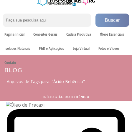
Página Inicial
Conceitos Gerais
Cadeia Produtiva
Óleos Essenciais
Isolados Naturais
P&D e Aplicações
Loja Virtual
Fotos e Vídeos
Contato
BLOG
Arquivos de Tags para: "Ácido Behênico"
INÍCIO
»
ÁCIDO BEHÊNICO