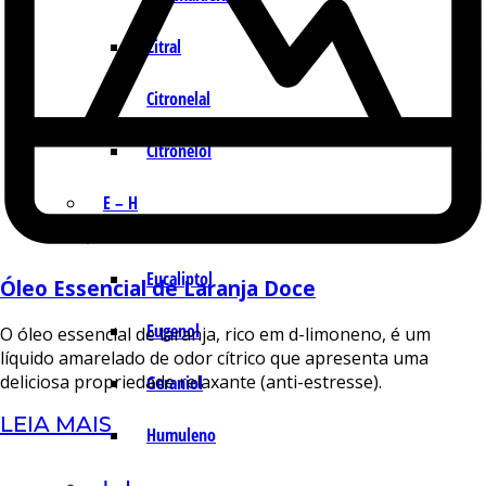
Citral
Citronelal
Citronelol
E – H
Eucaliptol
Óleo Essencial de Laranja Doce
Eugenol
O óleo essencial de laranja, rico em d-limoneno, é um
líquido amarelado de odor cítrico que apresenta uma
deliciosa propriedade relaxante (anti-estresse).
Geraniol
LEIA MAIS
Humuleno