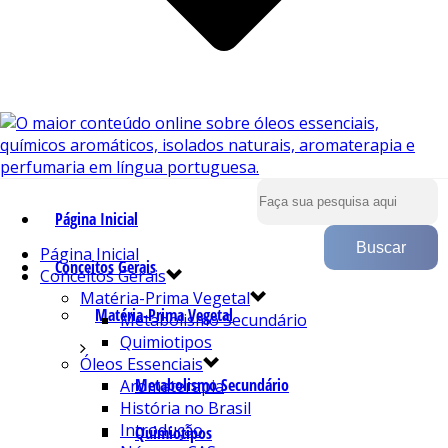
Página Inicial
Página Inicial
Conceitos Gerais
Conceitos Gerais
Matéria-Prima Vegetal
Matéria-Prima Vegetal
Metabolismo Secundário
Quimiotipos
Óleos Essenciais
Metabolismo Secundário
Aromaterapia
História no Brasil
Introdução
Quimiotipos