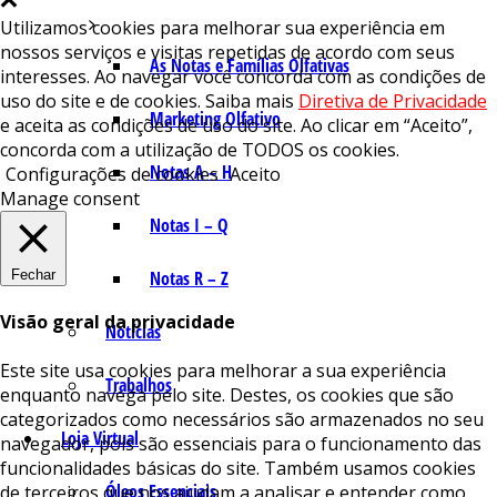
Utilizamos cookies para melhorar sua experiência em
nossos serviços e visitas repetidas de acordo com seus
As Notas e Famílias Olfativas
interesses. Ao navegar você concorda com as condições de
uso do site e de cookies. Saiba mais
Diretiva de Privacidade
Marketing Olfativo
e aceita as condições de uso do site. Ao clicar em “Aceito”,
concorda com a utilização de TODOS os cookies.
Notas A – H
Configurações de cookies
Aceito
Manage consent
Notas I – Q
Fechar
Notas R – Z
Visão geral da privacidade
Notícias
Este site usa cookies para melhorar a sua experiência
Trabalhos
enquanto navega pelo site. Destes, os cookies que são
categorizados como necessários são armazenados no seu
Loja Virtual
navegador, pois são essenciais para o funcionamento das
funcionalidades básicas do site. Também usamos cookies
Óleos Essenciais
de terceiros que nos ajudam a analisar e entender como