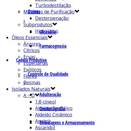
Turbodestilação
Outros
Métodos de Purificação
Desterpenação
Subprodutos
Hidrolatos
Glossário
Óleos Essenciais
Árvores
Farmacognosia
Cítricos
Ervas
Cadeia Produtiva
Especiarias
Exóticos
Controle de Qualidade
Flores
Resinas
Isolados Naturais
Adulteração
A – D
1.8-cineol
Aldeído Benzóico
Cromatografia
Aldeído Cinâmico
Anetol
Embalagens e Armazenamento
Ascaridol