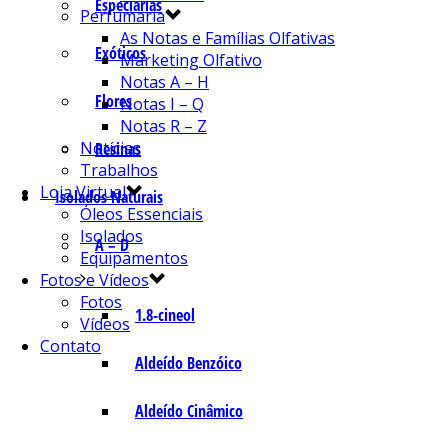
Especiarias
Perfumaria
As Notas e Famílias Olfativas
Exóticos
Marketing Olfativo
Notas A – H
Flores
Notas I – Q
Notas R – Z
Notícias
Resinas
Trabalhos
Loja Virtual
Isolados Naturais
Óleos Essenciais
Isolados
A – D
Equipamentos
Fotos e Vídeos
Fotos
1.8-cineol
Vídeos
Contato
Aldeído Benzóico
Aldeído Cinâmico