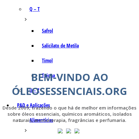
Q – T
Safrol
Salicilato de Metila
Timol
BEM-VINDO AO
Tujona
ÓLEOSESSENCIAIS.ORG
U – Z
P&D e Aplicações
Desde 2009, trazendo o que há de melhor em informações
sobre óleos essenciais, químicos aromáticos, isolados
Alimentícias
naturais, aromaterapia, fragrâncias e perfumaria.