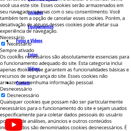
você usa este site. Esses cookies serão armazenados em
seu navegador apenas com o seu consentimento. Você
Isolados
também tem a opção de cancelar esses cookies. Porém, a
desativação de alguns desses cookies pode afetar sua
Equipamentos
experiência de navegação.
Necessário
Fotos e Vídeos
Necessário
Sempre ativado
Fotos
Os cookies necessários são absolutamente essenciais para
o funcionamento adequado do site. Esta categoria inclui
Vídeos
apenas cookies que garantem as funcionalidades básicas e
recursos de segurança do site. Esses cookies não
armazenam nenhuma informação pessoal.
Contato
Desnecessário
Desnecessário
Quaisquer cookies que possam não ser particularmente
necessários para o funcionamento do site e sejam usados ​​
especificamente para coletar dados pessoais do usuário
por meio de análises, anúncios e outros conteúdos
incorporados são denominados cookies desnecessários. É