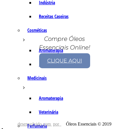
Indústria
Receitas Caseiras
Cosméticas
Compre Óleos
Essenciais Online!
Aromaterapia
CLIQUE AQUI
Fórmulas Caseiras
Medicinais
Aromaterapia
Veterinária
desenvolvido com
por
Óleos Essenciais © 2019
Perfumaria