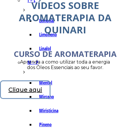
I – L
VÍDEOS SOBRE
AROMATERAPIA DA
Lemonal
QUINARI
Limoneno
Linalol
CURSO DE AROMATERAPIA
Aprenda a como utilizar toda a energia
M – P
dos Óleos Essenciais ao seu favor.
Mentol
Clique aqui
Mirceno
Miristicina
Pineno