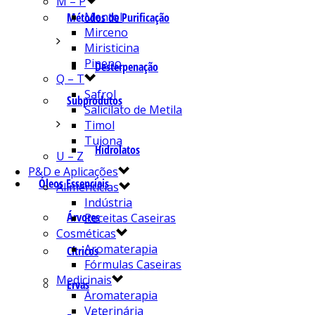
M – P
Mentol
Métodos de Purificação
Mirceno
Miristicina
Pineno
Desterpenação
Q – T
Safrol
Subprodutos
Salicilato de Metila
Timol
Tujona
Hidrolatos
U – Z
P&D e Aplicações
Óleos Essenciais
Alimentícias
Indústria
Árvores
Receitas Caseiras
Cosméticas
Aromaterapia
Cítricos
Fórmulas Caseiras
Medicinais
Ervas
Aromaterapia
Veterinária