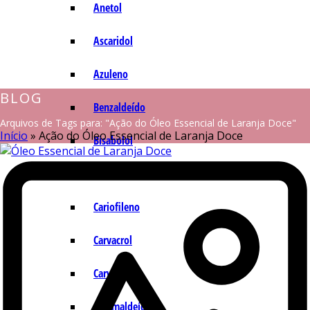
Anetol
Ascaridol
Azuleno
BLOG
Benzaldeído
Arquivos de Tags para: "Ação do Óleo Essencial de Laranja Doce"
Início
»
Ação do Óleo Essencial de Laranja Doce
Bisabolol
Camazuleno
Cariofileno
Carvacrol
Carvona
Cinamaldeído