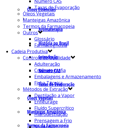
Número CAS
Taxas de Evaporação
Óleos Essenciais
Óleos Vegetais
Manteigas Amazônica
Termos da Farmacopeia
Aromaterapia
Outros
Glossário
História no Brasil
Farmacognosia
Cadeia Produtiva
Introdução
Controle de Qualidade
Adulteração
Cromatografia
Número CAS
Embalagens e Armazenamento
Ficha Técnica
Taxas de Evaporação
Métodos de Extração
Destilação a Vapor
Óleos Vegetais
Enfleurage
Fluído Supercrítico
Manteigas Amazônica
Hidrodestilação
Prensagem a Frio
Termos da Farmacopeia
Solventes