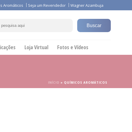
s Aromáticos
Seja um Revendedor
Wagner Azambuja
icações
Loja Virtual
Fotos e Vídeos
INÍCIO
»
QUÍMICOS AROMÁTICOS