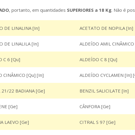
ADO
, portanto, em quantidades
SUPERIORES a 18 Kg
. Não é po
 DE LINALINA [In]
ACETATO DE NOPILA [In]
 DE LINALILA [In]
ALDEÍDO AMIL CINÂMICO 
 C 6 [Qu]
ALDEÍDO C 8 [Qu]
 CINÂMICO [Qu] [In]
ALDEÍDO CYCLAMEN [In] [
21/22 BADIANA [Ge]
BENZIL SALICILATE [In]
NE [Ge]
CÂNFORA [Ge]
A LAEVO [Ge]
CITRAL S 97 [Ge]