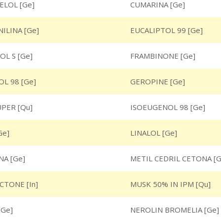
ELOL [Ge]
CUMARINA [Ge]
NILINA [Ge]
EUCALIPTOL 99 [Ge]
L S [Ge]
FRAMBINONE [Ge]
L 98 [Ge]
GEROPINE [Ge]
UPER [Qu]
ISOEUGENOL 98 [Ge]
Ge]
LINALOL [Ge]
A [Ge]
METIL CEDRIL CETONA [G
CTONE [In]
MUSK 50% IN IPM [Qu]
[Ge]
NEROLIN BROMELIA [Ge]