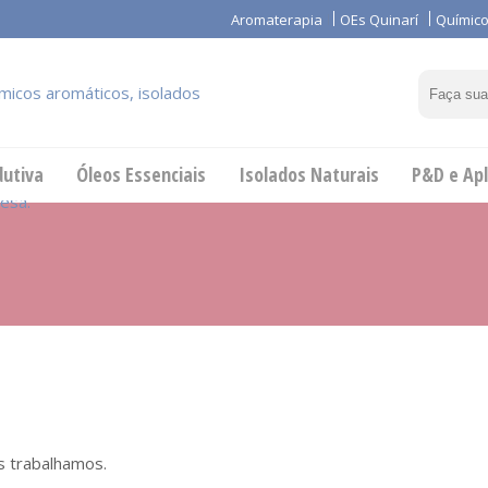
Aromaterapia
OEs Quinarí
Químico
dutiva
Óleos Essenciais
Isolados Naturais
P&D e Apl
s trabalhamos.