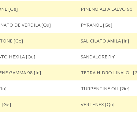
NE [Ge]
PINENO ALFA LAEVO 96
NATO DE VERDILA [Qu]
PYRANOL [Ge]
TONE [Ge]
SALICILATO AMILA [In]
ATO HEXILA [Qu]
SANDALORE [In]
ENE GAMMA 98 [In]
TETRA HIDRO LINALOL [
In]
TURPENTINE OIL [Ge]
 [Ge]
VERTENEX [Qu]