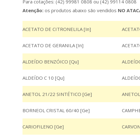
Para cotações: (42) 99981 0808 ou (42) 99114 0808
Atenção:
os produtos abaixo são vendidos
NO ATAC
ACETATO DE CITRONELILA [In]
ACETATO
ACETATO DE GERANILA [In]
ACETATO
ALDEÍDO BENZÓICO [Qu]
ALDEÍDO
ALDEÍDO C 10 [Qu]
ALDEÍDO
ANETOL 21/22 SINTÉTICO [Ge]
ANETOL 
BORNEOL CRISTAL 60/40 [Ge]
CAMPHE
CARIOFILENO [Ge]
CARVON