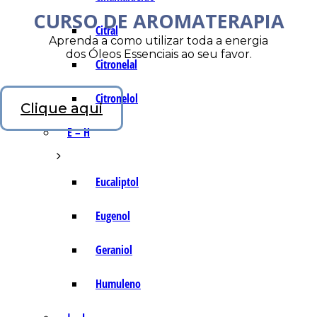
CURSO DE AROMATERAPIA
Citral
Aprenda a como utilizar toda a energia
dos Óleos Essenciais ao seu favor.
Citronelal
Citronelol
Clique aqui
E – H
Eucaliptol
Eugenol
Geraniol
Humuleno