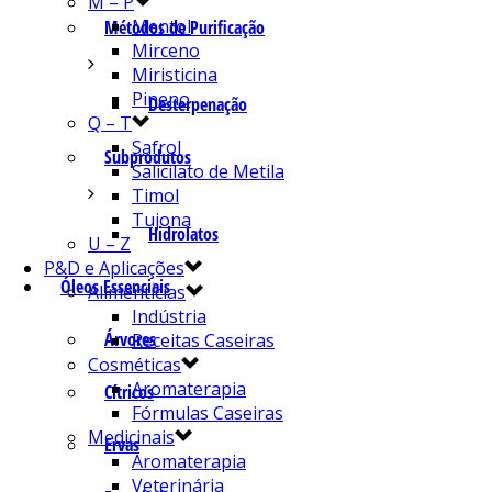
M – P
Mentol
Métodos de Purificação
Mirceno
Miristicina
Pineno
Desterpenação
Q – T
Safrol
Subprodutos
Salicilato de Metila
Timol
Tujona
Hidrolatos
U – Z
P&D e Aplicações
Óleos Essenciais
Alimentícias
Indústria
Árvores
Receitas Caseiras
Cosméticas
Aromaterapia
Cítricos
Fórmulas Caseiras
Medicinais
Ervas
Aromaterapia
Veterinária