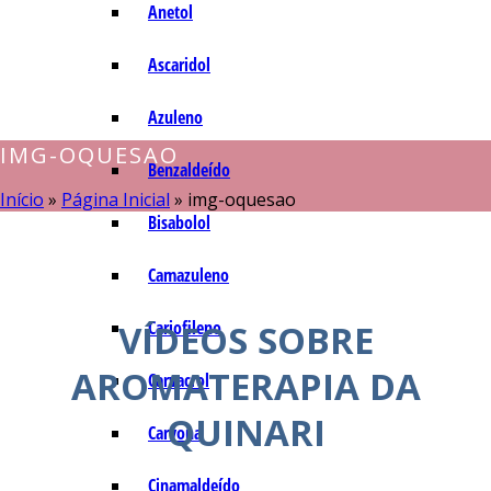
Anetol
Ascaridol
Azuleno
IMG-OQUESAO
Benzaldeído
Início
»
Página Inicial
»
img-oquesao
Bisabolol
Camazuleno
Cariofileno
VÍDEOS SOBRE
AROMATERAPIA DA
Carvacrol
QUINARI
Carvona
Cinamaldeído