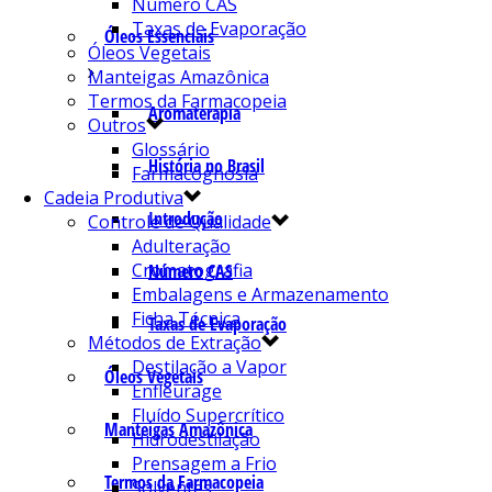
Número CAS
Taxas de Evaporação
Óleos Essenciais
Óleos Vegetais
Manteigas Amazônica
Termos da Farmacopeia
Aromaterapia
Outros
Glossário
História no Brasil
Farmacognosia
Cadeia Produtiva
Introdução
Controle de Qualidade
Adulteração
Cromatografia
Número CAS
Embalagens e Armazenamento
Ficha Técnica
Taxas de Evaporação
Métodos de Extração
Destilação a Vapor
Óleos Vegetais
Enfleurage
Fluído Supercrítico
Manteigas Amazônica
Hidrodestilação
Prensagem a Frio
Termos da Farmacopeia
Solventes