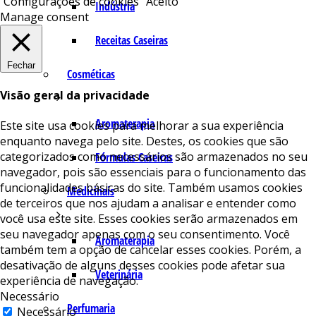
Configurações de cookies
Aceito
Indústria
Manage consent
Receitas Caseiras
Fechar
Cosméticas
Visão geral da privacidade
Aromaterapia
Este site usa cookies para melhorar a sua experiência
enquanto navega pelo site. Destes, os cookies que são
categorizados como necessários são armazenados no seu
Fórmulas Caseiras
navegador, pois são essenciais para o funcionamento das
funcionalidades básicas do site. Também usamos cookies
Medicinais
de terceiros que nos ajudam a analisar e entender como
você usa este site. Esses cookies serão armazenados em
seu navegador apenas com o seu consentimento. Você
Aromaterapia
também tem a opção de cancelar esses cookies. Porém, a
desativação de alguns desses cookies pode afetar sua
Veterinária
experiência de navegação.
Necessário
Perfumaria
Necessário