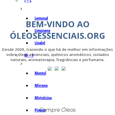
I – L
Lemonal
BEM-VINDO AO
Limoneno
ÓLEOSESSENCIAIS.ORG
Linalol
Desde 2009, trazendo o que há de melhor em informações
sobre óleos essenciais, químicos aromáticos, isolados
M – P
naturais, aromaterapia, fragrâncias e perfumaria.
Mentol
Mirceno
Miristicina
Compre Óleos
Pineno