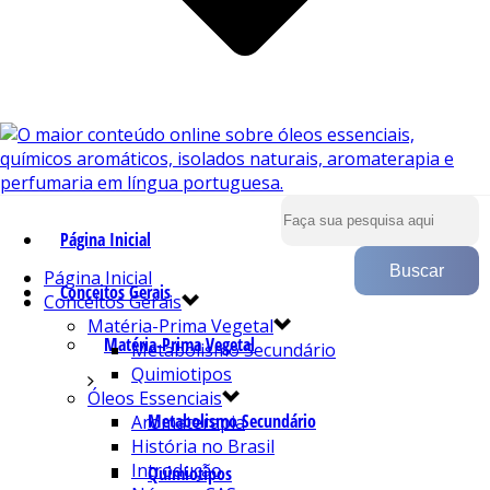
Página Inicial
Página Inicial
Conceitos Gerais
Conceitos Gerais
Matéria-Prima Vegetal
Matéria-Prima Vegetal
Metabolismo Secundário
Quimiotipos
Óleos Essenciais
Metabolismo Secundário
Aromaterapia
História no Brasil
Introdução
Quimiotipos