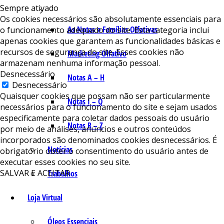
Sempre ativado
Os cookies necessários são absolutamente essenciais para
As Notas e Famílias Olfativas
o funcionamento adequado do site. Esta categoria inclui
apenas cookies que garantem as funcionalidades básicas e
recursos de segurança do site. Esses cookies não
Marketing Olfativo
armazenam nenhuma informação pessoal.
Desnecessário
Notas A – H
Desnecessário
Quaisquer cookies que possam não ser particularmente
Notas I – Q
necessários para o funcionamento do site e sejam usados ​​
especificamente para coletar dados pessoais do usuário
Notas R – Z
por meio de análises, anúncios e outros conteúdos
incorporados são denominados cookies desnecessários. É
Notícias
obrigatório obter o consentimento do usuário antes de
executar esses cookies no seu site.
SALVAR E ACEITAR
Trabalhos
Loja Virtual
Óleos Essenciais