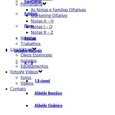
Especiarias
Perfumaria
As Notas e Famílias Olfativas
Exóticos
Marketing Olfativo
Notas A – H
Flores
Notas I – Q
Notas R – Z
Notícias
Resinas
Trabalhos
Loja Virtual
Isolados Naturais
Óleos Essenciais
Isolados
A – D
Equipamentos
Fotos e Vídeos
Fotos
1.8-cineol
Vídeos
Contato
Aldeído Benzóico
Aldeído Cinâmico