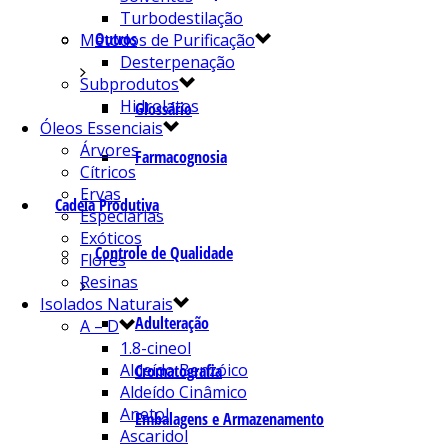
Turbodestilação
Outros
Métodos de Purificação
Desterpenação
Subprodutos
Hidrolatos
Glossário
Óleos Essenciais
Árvores
Farmacognosia
Cítricos
Ervas
Cadeia Produtiva
Especiarias
Exóticos
Controle de Qualidade
Flores
Resinas
Isolados Naturais
Adulteração
A – D
1.8-cineol
Aldeído Benzóico
Cromatografia
Aldeído Cinâmico
Anetol
Embalagens e Armazenamento
Ascaridol