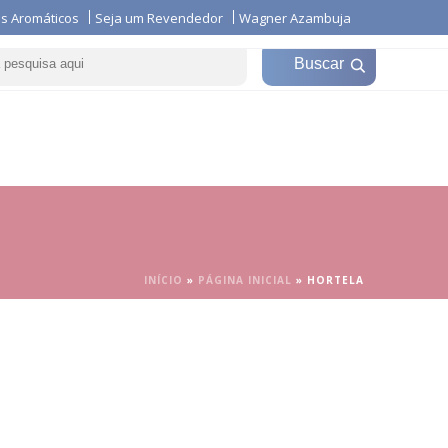
s Aromáticos
Seja um Revendedor
Wagner Azambuja
icações
Loja Virtual
Fotos e Vídeos
INÍCIO
»
PÁGINA INICIAL
»
HORTELA