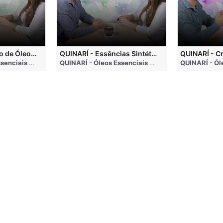
QUINARÍ - Inalação de Óleos Essenciais e Seus Benefícios
QUINARÍ - Essências Sintéticas NÃO Funcionam na Aromaterapia
go
QUINARÍ - Óleos Essenciais e Aromaterapia
• 3 months ago
QUINARÍ - Óleos Essenciais e Aromaterapia
• 3 mo