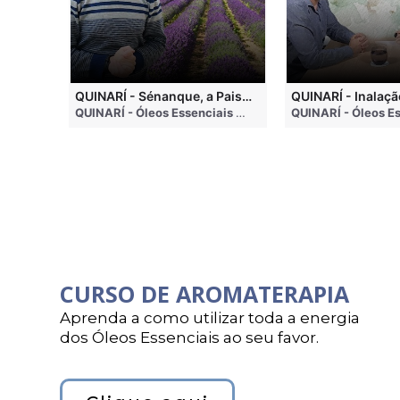
QUINARI - Métodos de Extração de Óleos Essenciais
QUINARÍ - Sénanque, a Paisagem Mais Famosa da Aromaterapia
QUINARÍ - Óleos Essenciais e Aromaterapia
• 4 months ago
QUINARÍ - Óleos Essenciais e Aromaterapia
• 3 weeks a
CURSO DE AROMATERAPIA
Aprenda a como utilizar toda a energia
dos Óleos Essenciais ao seu favor.