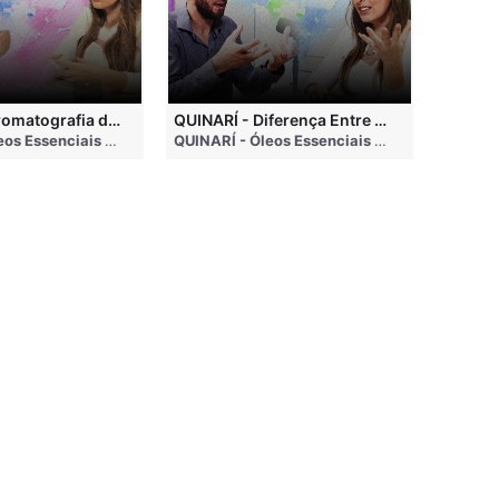
QUINARÍ - Cromatografia de Óleos Essenciais, ABRAROMA e Marcas Confiáveis
QUINARÍ - Diferença Entre Óleo Essencial e Hidrolato
nths ago
QUINARÍ - Óleos Essenciais e Aromaterapia
• 3 months ago
QUINARÍ - Óleos Essenciais e Aromaterapia
•