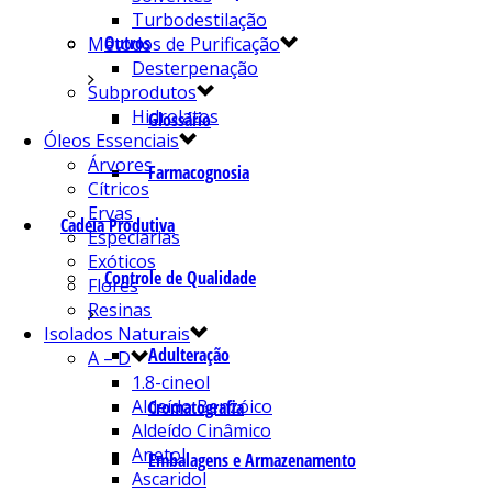
Turbodestilação
Outros
Métodos de Purificação
Desterpenação
Subprodutos
Hidrolatos
Glossário
Óleos Essenciais
Árvores
Farmacognosia
Cítricos
Ervas
Cadeia Produtiva
Especiarias
Exóticos
Controle de Qualidade
Flores
Resinas
Isolados Naturais
Adulteração
A – D
1.8-cineol
Aldeído Benzóico
Cromatografia
Aldeído Cinâmico
Anetol
Embalagens e Armazenamento
Ascaridol