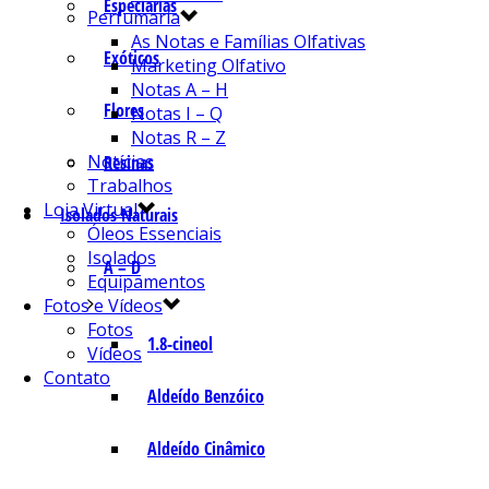
Especiarias
Perfumaria
As Notas e Famílias Olfativas
Exóticos
Marketing Olfativo
Notas A – H
Flores
Notas I – Q
Notas R – Z
Notícias
Resinas
Trabalhos
Loja Virtual
Isolados Naturais
Óleos Essenciais
Isolados
A – D
Equipamentos
Fotos e Vídeos
Fotos
1.8-cineol
Vídeos
Contato
Aldeído Benzóico
Aldeído Cinâmico