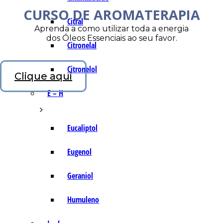
CURSO DE AROMATERAPIA
Citral
Aprenda a como utilizar toda a energia
dos Óleos Essenciais ao seu favor.
Citronelal
Citronelol
Clique aqui
E – H
Eucaliptol
Eugenol
Geraniol
Humuleno