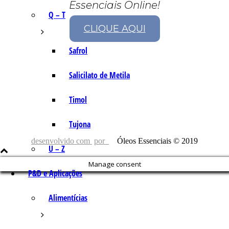
Essenciais Online!
Q – T
CLIQUE AQUI
Safrol
Salicilato de Metila
Timol
Tujona
desenvolvido com
por
Óleos Essenciais © 2019
U – Z
Manage consent
P&D e Aplicações
Alimentícias