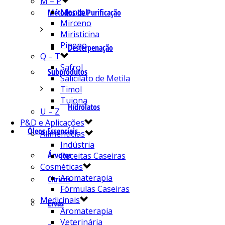
M – P
Mentol
Métodos de Purificação
Mirceno
Miristicina
Pineno
Desterpenação
Q – T
Safrol
Subprodutos
Salicilato de Metila
Timol
Tujona
Hidrolatos
U – Z
P&D e Aplicações
Óleos Essenciais
Alimentícias
Indústria
Árvores
Receitas Caseiras
Cosméticas
Aromaterapia
Cítricos
Fórmulas Caseiras
Medicinais
Ervas
Aromaterapia
Veterinária