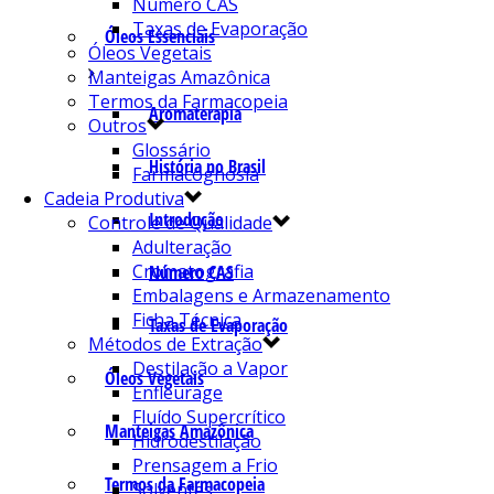
Número CAS
Taxas de Evaporação
Óleos Essenciais
Óleos Vegetais
Manteigas Amazônica
Termos da Farmacopeia
Aromaterapia
Outros
Glossário
História no Brasil
Farmacognosia
Cadeia Produtiva
Introdução
Controle de Qualidade
Adulteração
Cromatografia
Número CAS
Embalagens e Armazenamento
Ficha Técnica
Taxas de Evaporação
Métodos de Extração
Destilação a Vapor
Óleos Vegetais
Enfleurage
Fluído Supercrítico
Manteigas Amazônica
Hidrodestilação
Prensagem a Frio
Termos da Farmacopeia
Solventes