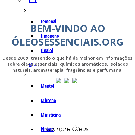
I – L
Lemonal
BEM-VINDO AO
Limoneno
ÓLEOSESSENCIAIS.ORG
Linalol
Desde 2009, trazendo o que há de melhor em informações
sobre óleos essenciais, químicos aromáticos, isolados
M – P
naturais, aromaterapia, fragrâncias e perfumaria.
Mentol
Mirceno
Miristicina
Compre Óleos
Pineno