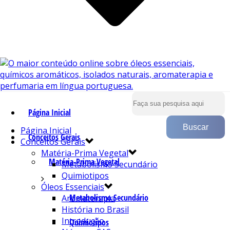
Página Inicial
Página Inicial
Conceitos Gerais
Conceitos Gerais
Matéria-Prima Vegetal
Matéria-Prima Vegetal
Metabolismo Secundário
Quimiotipos
Óleos Essenciais
Metabolismo Secundário
Aromaterapia
História no Brasil
Introdução
Quimiotipos