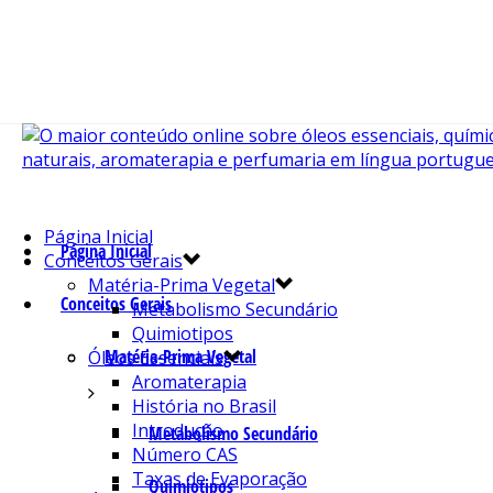
Página Inicial
Página Inicial
Conceitos Gerais
Matéria-Prima Vegetal
Conceitos Gerais
Metabolismo Secundário
Quimiotipos
Matéria-Prima Vegetal
Óleos Essenciais
Aromaterapia
História no Brasil
Introdução
Metabolismo Secundário
Número CAS
Taxas de Evaporação
Quimiotipos