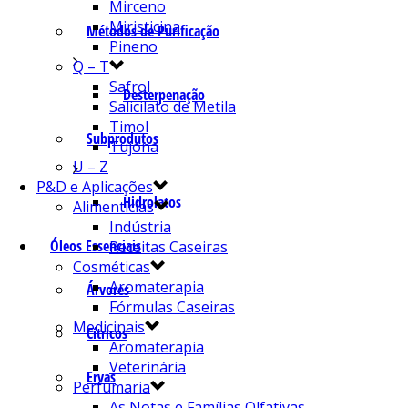
Mirceno
Miristicina
Métodos de Purificação
Pineno
Q – T
Safrol
Desterpenação
Salicilato de Metila
Timol
Subprodutos
Tujona
U – Z
P&D e Aplicações
Hidrolatos
Alimentícias
Indústria
Óleos Essenciais
Receitas Caseiras
Cosméticas
Aromaterapia
Árvores
Fórmulas Caseiras
Medicinais
Cítricos
Aromaterapia
Veterinária
Ervas
Perfumaria
As Notas e Famílias Olfativas