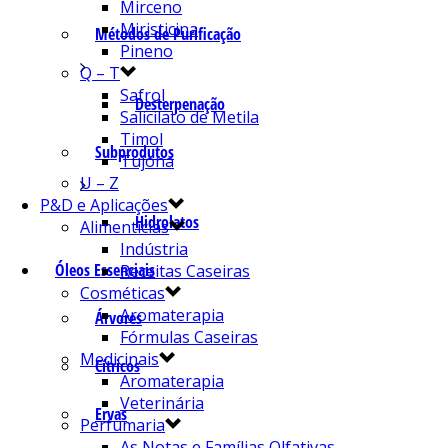
Mirceno
Miristicina
Métodos de Purificação
Pineno
Q – T
Safrol
Desterpenação
Salicilato de Metila
Timol
Subprodutos
Tujona
U – Z
P&D e Aplicações
Hidrolatos
Alimentícias
Indústria
Óleos Essenciais
Receitas Caseiras
Cosméticas
Aromaterapia
Árvores
Fórmulas Caseiras
Medicinais
Cítricos
Aromaterapia
Veterinária
Ervas
Perfumaria
As Notas e Famílias Olfativas