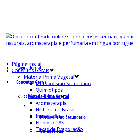
Página Inicial
Página Inicial
Conceitos Gerais
Matéria-Prima Vegetal
Conceitos Gerais
Metabolismo Secundário
Quimiotipos
Matéria-Prima Vegetal
Óleos Essenciais
Aromaterapia
História no Brasil
Introdução
Metabolismo Secundário
Número CAS
Taxas de Evaporação
Quimiotipos