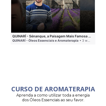
QUINARÍ - Sénanque, a Paisagem Mais Famosa da Aromaterapia
QUINARÍ - Óleos Essenciais e Aromaterapia
• 3 weeks ago
QU
CURSO DE AROMATERAPIA
Aprenda a como utilizar toda a energia
dos Óleos Essenciais ao seu favor.