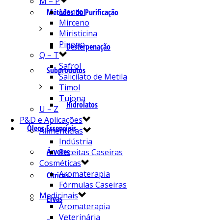
M – P
Mentol
Métodos de Purificação
Mirceno
Miristicina
Pineno
Desterpenação
Q – T
Safrol
Subprodutos
Salicilato de Metila
Timol
Tujona
Hidrolatos
U – Z
P&D e Aplicações
Óleos Essenciais
Alimentícias
Indústria
Árvores
Receitas Caseiras
Cosméticas
Aromaterapia
Cítricos
Fórmulas Caseiras
Medicinais
Ervas
Aromaterapia
Veterinária