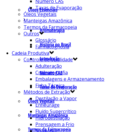
Número CAS
Taxas de Evaporação
Óleos Essenciais
Óleos Vegetais
Manteigas Amazônica
Termos da Farmacopeia
Aromaterapia
Outros
Glossário
História no Brasil
Farmacognosia
Cadeia Produtiva
Introdução
Controle de Qualidade
Adulteração
Cromatografia
Número CAS
Embalagens e Armazenamento
Ficha Técnica
Taxas de Evaporação
Métodos de Extração
Destilação a Vapor
Óleos Vegetais
Enfleurage
Fluído Supercrítico
Manteigas Amazônica
Hidrodestilação
Prensagem a Frio
Termos da Farmacopeia
Solventes