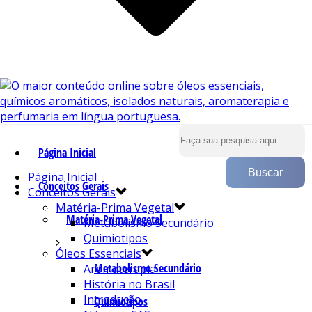
Página Inicial
Página Inicial
Conceitos Gerais
Conceitos Gerais
Matéria-Prima Vegetal
Matéria-Prima Vegetal
Metabolismo Secundário
Quimiotipos
Óleos Essenciais
Metabolismo Secundário
Aromaterapia
História no Brasil
Introdução
Quimiotipos