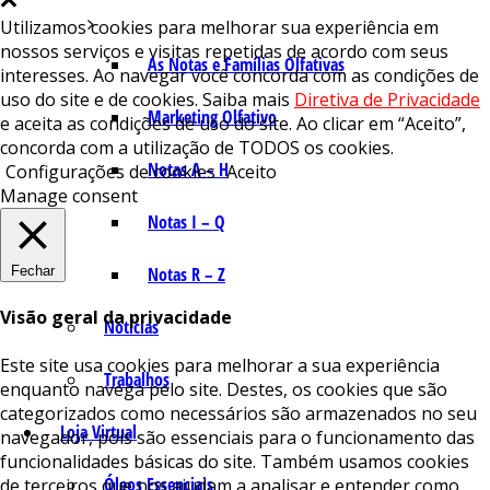
Utilizamos cookies para melhorar sua experiência em
nossos serviços e visitas repetidas de acordo com seus
As Notas e Famílias Olfativas
interesses. Ao navegar você concorda com as condições de
uso do site e de cookies. Saiba mais
Diretiva de Privacidade
Marketing Olfativo
e aceita as condições de uso do site. Ao clicar em “Aceito”,
concorda com a utilização de TODOS os cookies.
Notas A – H
Configurações de cookies
Aceito
Manage consent
Notas I – Q
Fechar
Notas R – Z
Visão geral da privacidade
Notícias
Este site usa cookies para melhorar a sua experiência
Trabalhos
enquanto navega pelo site. Destes, os cookies que são
categorizados como necessários são armazenados no seu
Loja Virtual
navegador, pois são essenciais para o funcionamento das
funcionalidades básicas do site. Também usamos cookies
Óleos Essenciais
de terceiros que nos ajudam a analisar e entender como