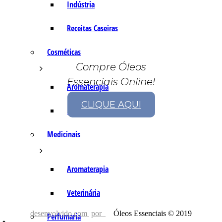
Indústria
Receitas Caseiras
Cosméticas
Compre Óleos
Essenciais Online!
Aromaterapia
CLIQUE AQUI
Fórmulas Caseiras
Medicinais
Aromaterapia
Veterinária
desenvolvido com
por
Óleos Essenciais © 2019
Perfumaria