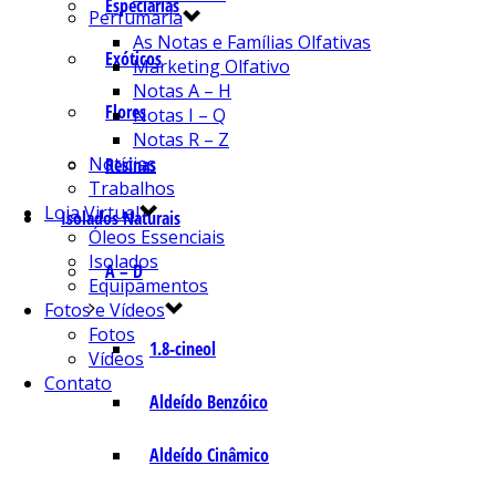
Especiarias
Perfumaria
As Notas e Famílias Olfativas
Exóticos
Marketing Olfativo
Notas A – H
Flores
Notas I – Q
Notas R – Z
Notícias
Resinas
Trabalhos
Loja Virtual
Isolados Naturais
Óleos Essenciais
Isolados
A – D
Equipamentos
Fotos e Vídeos
Fotos
1.8-cineol
Vídeos
Contato
Aldeído Benzóico
Aldeído Cinâmico