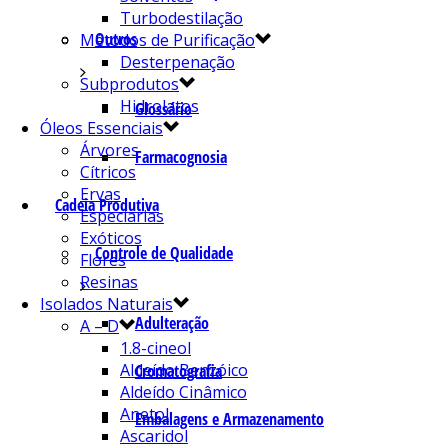
Turbodestilação
Outros
Métodos de Purificação
Desterpenação
Subprodutos
Hidrolatos
Glossário
Óleos Essenciais
Árvores
Farmacognosia
Cítricos
Ervas
Cadeia Produtiva
Especiarias
Exóticos
Controle de Qualidade
Flores
Resinas
Isolados Naturais
Adulteração
A – D
1.8-cineol
Aldeído Benzóico
Cromatografia
Aldeído Cinâmico
Anetol
Embalagens e Armazenamento
Ascaridol