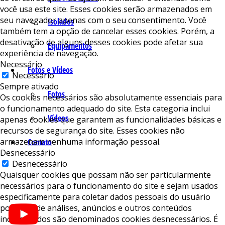
você usa este site. Esses cookies serão armazenados em
seu navegador apenas com o seu consentimento. Você
Isolados
também tem a opção de cancelar esses cookies. Porém, a
desativação de alguns desses cookies pode afetar sua
Equipamentos
experiência de navegação.
Necessário
Fotos e Vídeos
Necessário
Sempre ativado
Fotos
Os cookies necessários são absolutamente essenciais para
o funcionamento adequado do site. Esta categoria inclui
Vídeos
apenas cookies que garantem as funcionalidades básicas e
recursos de segurança do site. Esses cookies não
armazenam nenhuma informação pessoal.
Contato
Desnecessário
Desnecessário
Quaisquer cookies que possam não ser particularmente
necessários para o funcionamento do site e sejam usados ​​
especificamente para coletar dados pessoais do usuário
por meio de análises, anúncios e outros conteúdos
incorporados são denominados cookies desnecessários. É