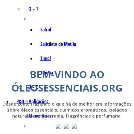
Q – T
Safrol
Salicilato de Metila
Timol
BEM-VINDO AO
Tujona
ÓLEOSESSENCIAIS.ORG
U – Z
P&D e Aplicações
Desde 2009, trazendo o que há de melhor em informações
sobre óleos essenciais, químicos aromáticos, isolados
Alimentícias
naturais, aromaterapia, fragrâncias e perfumaria.