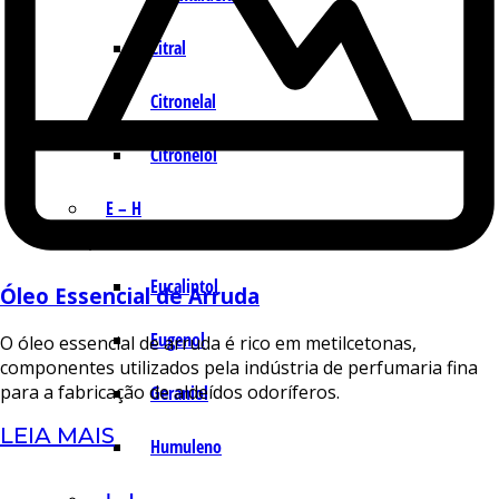
Citral
Citronelal
Citronelol
E – H
Eucaliptol
Óleo Essencial de Arruda
Eugenol
O óleo essencial de arruda é rico em metilcetonas,
componentes utilizados pela indústria de perfumaria fina
para a fabricação de aldeídos odoríferos.
Geraniol
LEIA MAIS
Humuleno