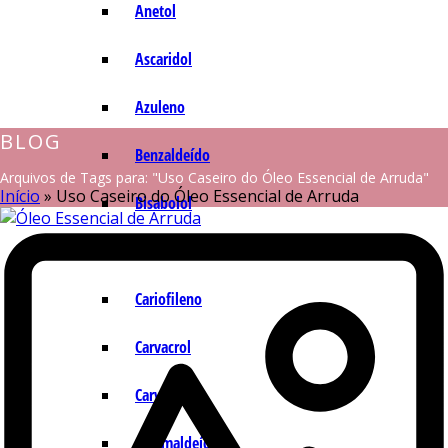
Anetol
Ascaridol
Azuleno
BLOG
Benzaldeído
Arquivos de Tags para: "Uso Caseiro do Óleo Essencial de Arruda"
Início
»
Uso Caseiro do Óleo Essencial de Arruda
Bisabolol
Camazuleno
Cariofileno
Carvacrol
Carvona
Cinamaldeído