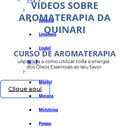
I – L
VÍDEOS SOBRE
AROMATERAPIA DA
Lemonal
QUINARI
Limoneno
Linalol
CURSO DE AROMATERAPIA
Aprenda a como utilizar toda a energia
M – P
dos Óleos Essenciais ao seu favor.
Mentol
Clique aqui
Mirceno
Miristicina
Pineno