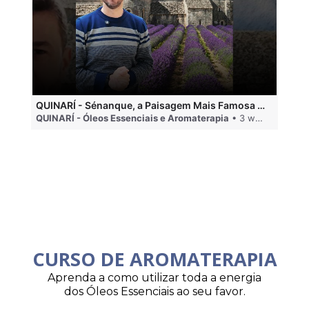
QUINARÍ - Sénanque, a Paisagem Mais Famosa da Aromaterapia
QUINARÍ - Óleos Essenciais e Aromaterapia
• 3 weeks ago
QU
CURSO DE AROMATERAPIA
Aprenda a como utilizar toda a energia
dos Óleos Essenciais ao seu favor.