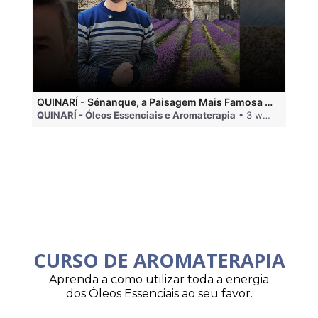
QUINARÍ - Sénanque, a Paisagem Mais Famosa da Aromaterapia
QUINARÍ - Óleos Essenciais e Aromaterapia
• 3 weeks ago
QU
CURSO DE AROMATERAPIA
Aprenda a como utilizar toda a energia
dos Óleos Essenciais ao seu favor.