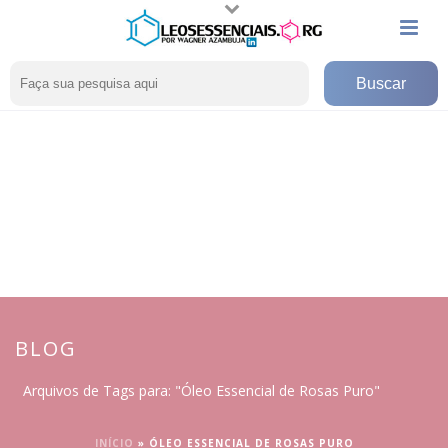
BLOG
Arquivos de Tags para: "Óleo Essencial de Rosas Puro"
INÍCIO
»
ÓLEO ESSENCIAL DE ROSAS PURO