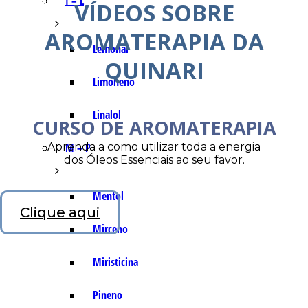
I – L
VÍDEOS SOBRE
AROMATERAPIA DA
Lemonal
QUINARI
Limoneno
Linalol
CURSO DE AROMATERAPIA
Aprenda a como utilizar toda a energia
M – P
dos Óleos Essenciais ao seu favor.
Mentol
Clique aqui
Mirceno
Miristicina
Pineno