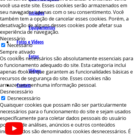
você usa este site. Esses cookies serão armazenados em
seu navegador apenas com o seu consentimento. Você
Isolados
também tem a opção de cancelar esses cookies. Porém, a
desativação de alguns desses cookies pode afetar sua
Equipamentos
experiência de navegação.
Necessário
Fotos e Vídeos
Necessário
Sempre ativado
Fotos
Os cookies necessários são absolutamente essenciais para
o funcionamento adequado do site. Esta categoria inclui
Vídeos
apenas cookies que garantem as funcionalidades básicas e
recursos de segurança do site. Esses cookies não
armazenam nenhuma informação pessoal.
Contato
Desnecessário
Desnecessário
Quaisquer cookies que possam não ser particularmente
necessários para o funcionamento do site e sejam usados ​​
especificamente para coletar dados pessoais do usuário
por meio de análises, anúncios e outros conteúdos
incorporados são denominados cookies desnecessários. É