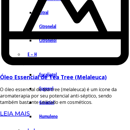
Citral
Citronelal
Citronelol
E – H
Eucaliptol
Óleo Essencial de Tea Tree (Melaleuca)
Eugenol
O óleo essencial de tea tree (melaleuca) é um ícone da
aromaterapia por seu potencial anti-séptico, sendo
também bastante utilizado em cosméticos.
Geraniol
LEIA MAIS
Humuleno