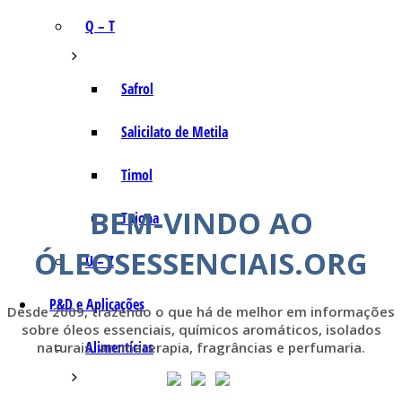
Q – T
Safrol
Salicilato de Metila
Timol
BEM-VINDO AO
Tujona
ÓLEOSESSENCIAIS.ORG
U – Z
P&D e Aplicações
Desde 2009, trazendo o que há de melhor em informações
sobre óleos essenciais, químicos aromáticos, isolados
Alimentícias
naturais, aromaterapia, fragrâncias e perfumaria.