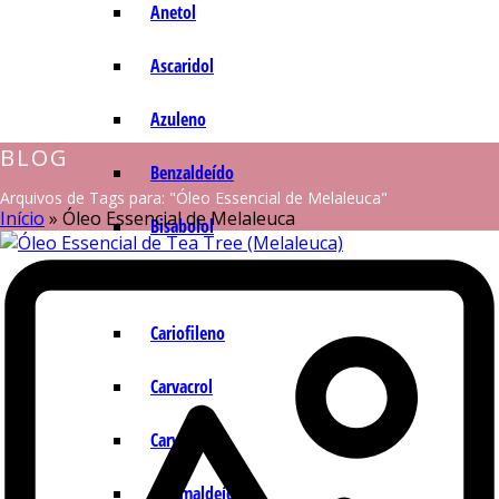
Anetol
Ascaridol
Azuleno
BLOG
Benzaldeído
Arquivos de Tags para: "Óleo Essencial de Melaleuca"
Início
»
Óleo Essencial de Melaleuca
Bisabolol
Camazuleno
Cariofileno
Carvacrol
Carvona
Cinamaldeído