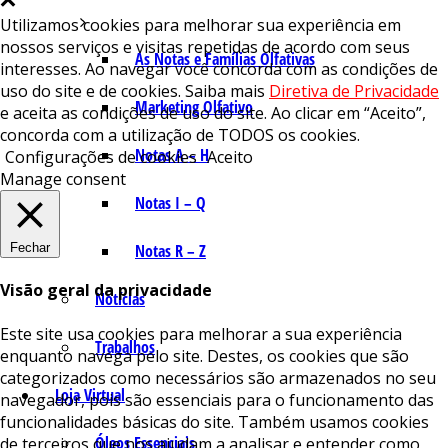
Utilizamos cookies para melhorar sua experiência em
nossos serviços e visitas repetidas de acordo com seus
As Notas e Famílias Olfativas
interesses. Ao navegar você concorda com as condições de
uso do site e de cookies. Saiba mais
Diretiva de Privacidade
Marketing Olfativo
e aceita as condições de uso do site. Ao clicar em “Aceito”,
concorda com a utilização de TODOS os cookies.
Notas A – H
Configurações de cookies
Aceito
Manage consent
Notas I – Q
Fechar
Notas R – Z
Visão geral da privacidade
Notícias
Este site usa cookies para melhorar a sua experiência
Trabalhos
enquanto navega pelo site. Destes, os cookies que são
categorizados como necessários são armazenados no seu
Loja Virtual
navegador, pois são essenciais para o funcionamento das
funcionalidades básicas do site. Também usamos cookies
Óleos Essenciais
de terceiros que nos ajudam a analisar e entender como