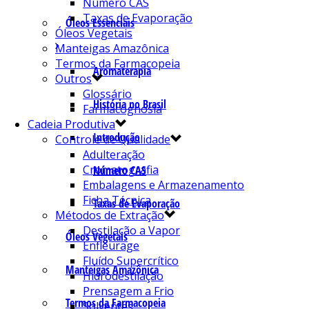
Número CAS
Taxas de Evaporação
Óleos Essenciais
Óleos Vegetais
Manteigas Amazônica
Termos da Farmacopeia
Aromaterapia
Outros
Glossário
História no Brasil
Farmacognosia
Cadeia Produtiva
Introdução
Controle de Qualidade
Adulteração
Cromatografia
Número CAS
Embalagens e Armazenamento
Ficha Técnica
Taxas de Evaporação
Métodos de Extração
Destilação a Vapor
Óleos Vegetais
Enfleurage
Fluído Supercrítico
Manteigas Amazônica
Hidrodestilação
Prensagem a Frio
Termos da Farmacopeia
Solventes