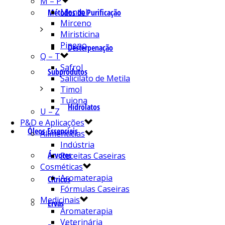
M – P
Mentol
Métodos de Purificação
Mirceno
Miristicina
Pineno
Desterpenação
Q – T
Safrol
Subprodutos
Salicilato de Metila
Timol
Tujona
Hidrolatos
U – Z
P&D e Aplicações
Óleos Essenciais
Alimentícias
Indústria
Árvores
Receitas Caseiras
Cosméticas
Aromaterapia
Cítricos
Fórmulas Caseiras
Medicinais
Ervas
Aromaterapia
Veterinária