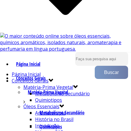
Página Inicial
Página Inicial
Conceitos Gerais
Conceitos Gerais
Matéria-Prima Vegetal
Matéria-Prima Vegetal
Metabolismo Secundário
Quimiotipos
Óleos Essenciais
Metabolismo Secundário
Aromaterapia
História no Brasil
Introdução
Quimiotipos