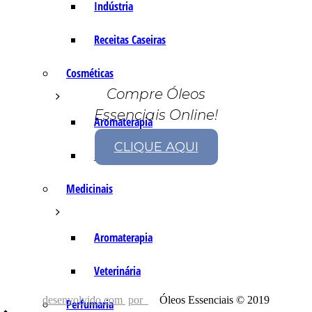
Indústria
Receitas Caseiras
Cosméticas
Compre Óleos
Essenciais Online!
Aromaterapia
CLIQUE AQUI
Fórmulas Caseiras
Medicinais
Aromaterapia
Veterinária
desenvolvido com
por
Óleos Essenciais © 2019
Perfumaria