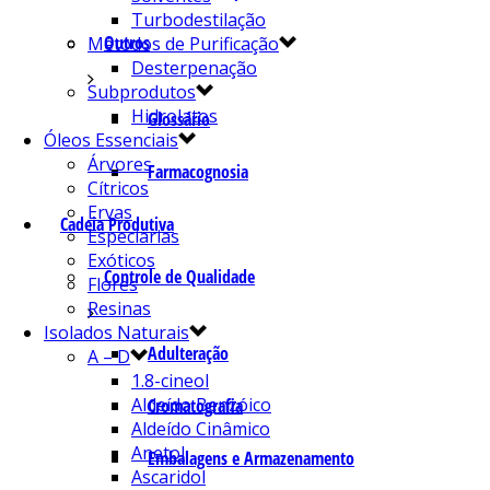
Turbodestilação
Outros
Métodos de Purificação
Desterpenação
Subprodutos
Hidrolatos
Glossário
Óleos Essenciais
Árvores
Farmacognosia
Cítricos
Ervas
Cadeia Produtiva
Especiarias
Exóticos
Controle de Qualidade
Flores
Resinas
Isolados Naturais
Adulteração
A – D
1.8-cineol
Aldeído Benzóico
Cromatografia
Aldeído Cinâmico
Anetol
Embalagens e Armazenamento
Ascaridol