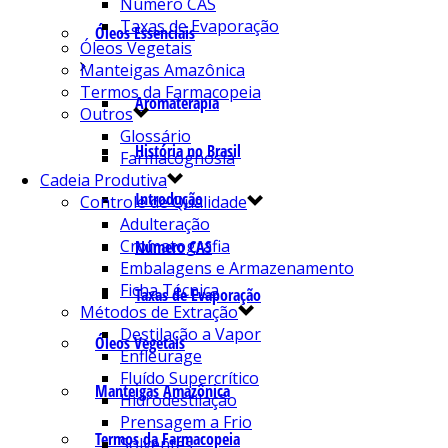
Número CAS
Taxas de Evaporação
Óleos Essenciais
Óleos Vegetais
Manteigas Amazônica
Termos da Farmacopeia
Aromaterapia
Outros
Glossário
História no Brasil
Farmacognosia
Cadeia Produtiva
Introdução
Controle de Qualidade
Adulteração
Cromatografia
Número CAS
Embalagens e Armazenamento
Ficha Técnica
Taxas de Evaporação
Métodos de Extração
Destilação a Vapor
Óleos Vegetais
Enfleurage
Fluído Supercrítico
Manteigas Amazônica
Hidrodestilação
Prensagem a Frio
Termos da Farmacopeia
Solventes