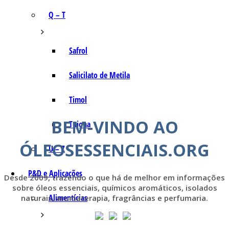
Q – T
Safrol
Salicilato de Metila
Timol
BEM-VINDO AO
Tujona
ÓLEOSESSENCIAIS.ORG
U – Z
P&D e Aplicações
Desde 2009, trazendo o que há de melhor em informações
sobre óleos essenciais, químicos aromáticos, isolados
Alimentícias
naturais, aromaterapia, fragrâncias e perfumaria.