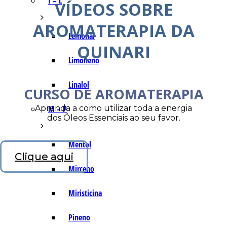
I – L
VÍDEOS SOBRE
AROMATERAPIA DA
Lemonal
QUINARI
Limoneno
Linalol
CURSO DE AROMATERAPIA
Aprenda a como utilizar toda a energia
M – P
dos Óleos Essenciais ao seu favor.
Mentol
Clique aqui
Mirceno
Miristicina
Pineno