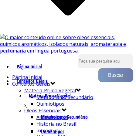
Página Inicial
Página Inicial
Conceitos Gerais
Conceitos Gerais
Matéria-Prima Vegetal
Matéria-Prima Vegetal
Metabolismo Secundário
Quimiotipos
Óleos Essenciais
Metabolismo Secundário
Aromaterapia
História no Brasil
Introdução
Quimiotipos