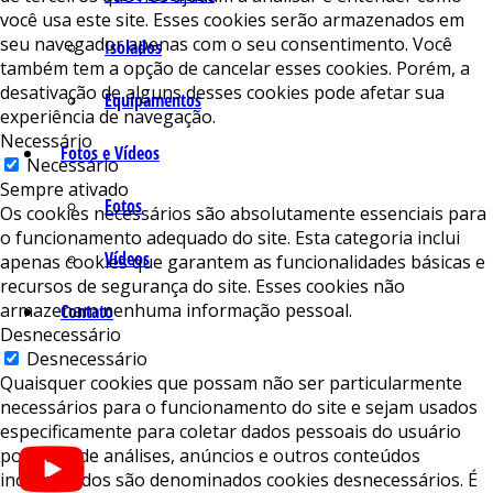
você usa este site. Esses cookies serão armazenados em
seu navegador apenas com o seu consentimento. Você
Isolados
também tem a opção de cancelar esses cookies. Porém, a
desativação de alguns desses cookies pode afetar sua
Equipamentos
experiência de navegação.
Necessário
Fotos e Vídeos
Necessário
Sempre ativado
Fotos
Os cookies necessários são absolutamente essenciais para
o funcionamento adequado do site. Esta categoria inclui
Vídeos
apenas cookies que garantem as funcionalidades básicas e
recursos de segurança do site. Esses cookies não
armazenam nenhuma informação pessoal.
Contato
Desnecessário
Desnecessário
Quaisquer cookies que possam não ser particularmente
necessários para o funcionamento do site e sejam usados ​​
especificamente para coletar dados pessoais do usuário
por meio de análises, anúncios e outros conteúdos
incorporados são denominados cookies desnecessários. É