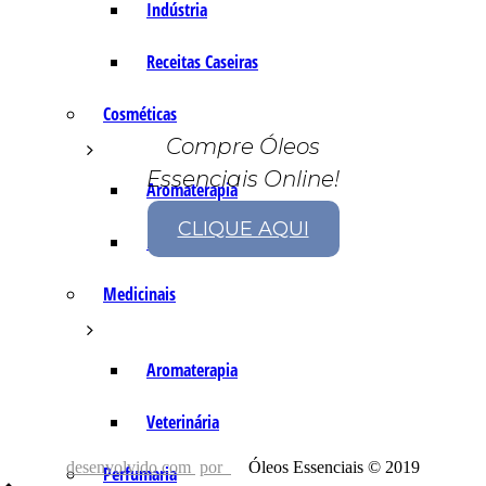
Indústria
Receitas Caseiras
Cosméticas
Compre Óleos
Essenciais Online!
Aromaterapia
CLIQUE AQUI
Fórmulas Caseiras
Medicinais
Aromaterapia
Veterinária
desenvolvido com
por
Óleos Essenciais © 2019
Perfumaria