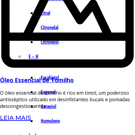
Citral
Citronelal
Citronelol
E – H
Eucaliptol
Óleo Essencial de Tomilho
Eugenol
O óleo essencial de tomilho é rico em timol, um poderoso
antisséptico utilizado em desinfetantes bucais e pomadas
descongestionantes.
Geraniol
LEIA MAIS
Humuleno