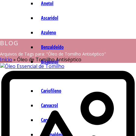
Anetol
Ascaridol
Azuleno
BLOG
Benzaldeído
Arquivos de Tags para: "Óleo de Tomilho Antiséptico"
Início
»
Óleo de Tomilho Antiséptico
Bisabolol
Camazuleno
Cariofileno
Carvacrol
Carvona
Cinamaldeído