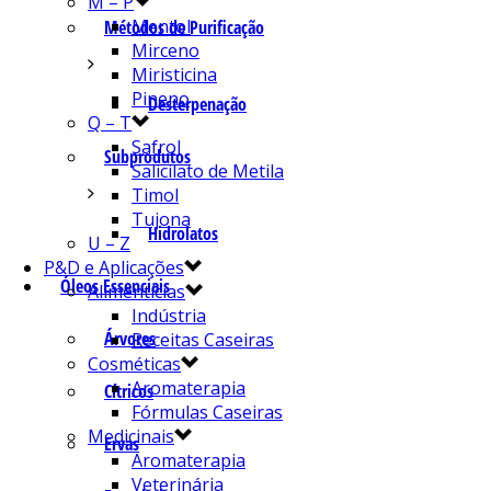
M – P
Mentol
Métodos de Purificação
Mirceno
Miristicina
Pineno
Desterpenação
Q – T
Safrol
Subprodutos
Salicilato de Metila
Timol
Tujona
Hidrolatos
U – Z
P&D e Aplicações
Óleos Essenciais
Alimentícias
Indústria
Árvores
Receitas Caseiras
Cosméticas
Aromaterapia
Cítricos
Fórmulas Caseiras
Medicinais
Ervas
Aromaterapia
Veterinária