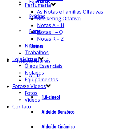
Especiarias
Perfumaria
As Notas e Famílias Olfativas
Exóticos
Marketing Olfativo
Notas A – H
Flores
Notas I – Q
Notas R – Z
Notícias
Resinas
Trabalhos
Loja Virtual
Isolados Naturais
Óleos Essenciais
Isolados
A – D
Equipamentos
Fotos e Vídeos
Fotos
1.8-cineol
Vídeos
Contato
Aldeído Benzóico
Aldeído Cinâmico