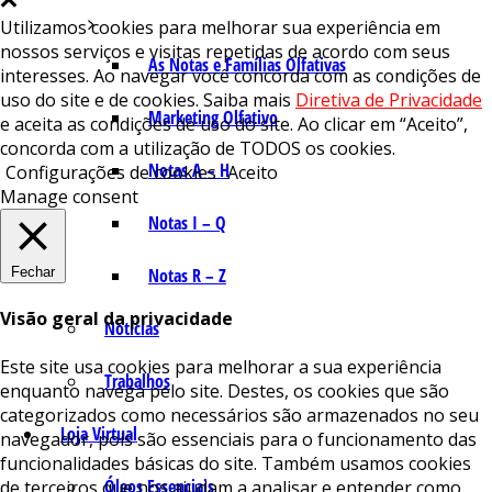
Utilizamos cookies para melhorar sua experiência em
nossos serviços e visitas repetidas de acordo com seus
As Notas e Famílias Olfativas
interesses. Ao navegar você concorda com as condições de
uso do site e de cookies. Saiba mais
Diretiva de Privacidade
Marketing Olfativo
e aceita as condições de uso do site. Ao clicar em “Aceito”,
concorda com a utilização de TODOS os cookies.
Notas A – H
Configurações de cookies
Aceito
Manage consent
Notas I – Q
Fechar
Notas R – Z
Visão geral da privacidade
Notícias
Este site usa cookies para melhorar a sua experiência
Trabalhos
enquanto navega pelo site. Destes, os cookies que são
categorizados como necessários são armazenados no seu
Loja Virtual
navegador, pois são essenciais para o funcionamento das
funcionalidades básicas do site. Também usamos cookies
Óleos Essenciais
de terceiros que nos ajudam a analisar e entender como