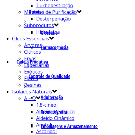
Turbodestilação
Outros
Métodos de Purificação
Desterpenação
Subprodutos
Hidrolatos
Glossário
Óleos Essenciais
Árvores
Farmacognosia
Cítricos
Ervas
Cadeia Produtiva
Especiarias
Exóticos
Controle de Qualidade
Flores
Resinas
Isolados Naturais
Adulteração
A – D
1.8-cineol
Aldeído Benzóico
Cromatografia
Aldeído Cinâmico
Anetol
Embalagens e Armazenamento
Ascaridol