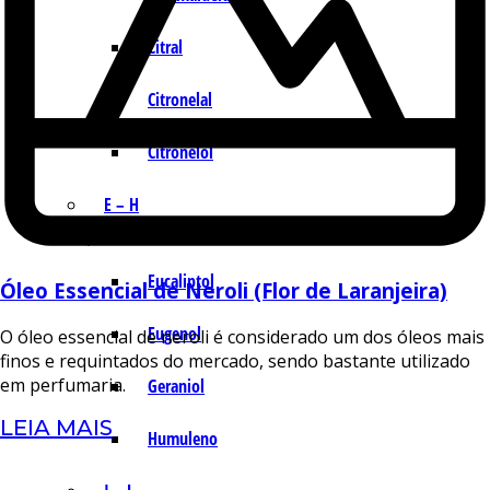
Citral
Citronelal
Citronelol
E – H
Eucaliptol
Óleo Essencial de Neroli (Flor de Laranjeira)
Eugenol
O óleo essencial de neroli é considerado um dos óleos mais
finos e requintados do mercado, sendo bastante utilizado
em perfumaria.
Geraniol
LEIA MAIS
Humuleno