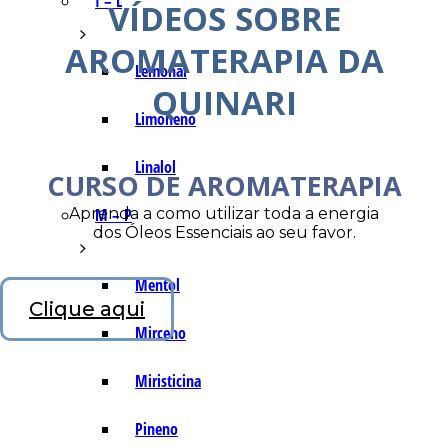
I – L
VÍDEOS SOBRE
AROMATERAPIA DA
Lemonal
QUINARI
Limoneno
Linalol
CURSO DE AROMATERAPIA
Aprenda a como utilizar toda a energia
M – P
dos Óleos Essenciais ao seu favor.
Mentol
Clique aqui
Mirceno
Miristicina
Pineno