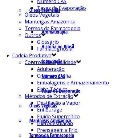
Número CAS
Taxas de Evaporação
Óleos Essenciais
Óleos Vegetais
Manteigas Amazônica
Termos da Farmacopeia
Aromaterapia
Outros
Glossário
História no Brasil
Farmacognosia
Cadeia Produtiva
Introdução
Controle de Qualidade
Adulteração
Cromatografia
Número CAS
Embalagens e Armazenamento
Ficha Técnica
Taxas de Evaporação
Métodos de Extração
Destilação a Vapor
Óleos Vegetais
Enfleurage
Fluído Supercrítico
Manteigas Amazônica
Hidrodestilação
Prensagem a Frio
Termos da Farmacopeia
Solventes