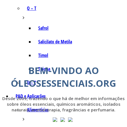
Q – T
Safrol
Salicilato de Metila
Timol
BEM-VINDO AO
Tujona
ÓLEOSESSENCIAIS.ORG
U – Z
P&D e Aplicações
Desde 2009, trazendo o que há de melhor em informações
sobre óleos essenciais, químicos aromáticos, isolados
Alimentícias
naturais, aromaterapia, fragrâncias e perfumaria.