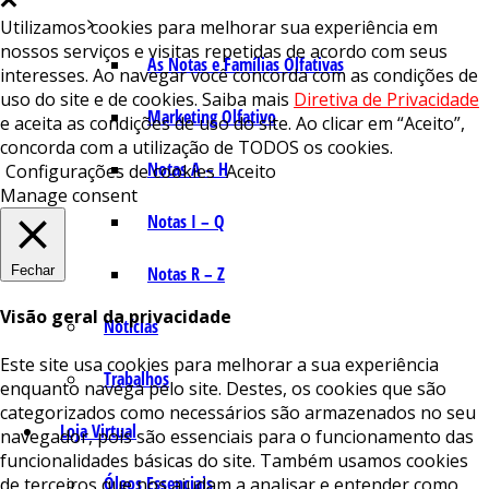
Utilizamos cookies para melhorar sua experiência em
nossos serviços e visitas repetidas de acordo com seus
As Notas e Famílias Olfativas
interesses. Ao navegar você concorda com as condições de
uso do site e de cookies. Saiba mais
Diretiva de Privacidade
Marketing Olfativo
e aceita as condições de uso do site. Ao clicar em “Aceito”,
concorda com a utilização de TODOS os cookies.
Notas A – H
Configurações de cookies
Aceito
Manage consent
Notas I – Q
Fechar
Notas R – Z
Visão geral da privacidade
Notícias
Este site usa cookies para melhorar a sua experiência
Trabalhos
enquanto navega pelo site. Destes, os cookies que são
categorizados como necessários são armazenados no seu
Loja Virtual
navegador, pois são essenciais para o funcionamento das
funcionalidades básicas do site. Também usamos cookies
Óleos Essenciais
de terceiros que nos ajudam a analisar e entender como