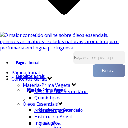
Página Inicial
Página Inicial
Conceitos Gerais
Conceitos Gerais
Matéria-Prima Vegetal
Matéria-Prima Vegetal
Metabolismo Secundário
Quimiotipos
Óleos Essenciais
Metabolismo Secundário
Aromaterapia
História no Brasil
Introdução
Quimiotipos