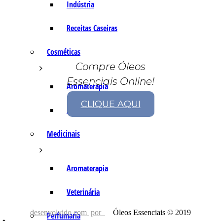
Indústria
Receitas Caseiras
Cosméticas
Compre Óleos
Essenciais Online!
Aromaterapia
CLIQUE AQUI
Fórmulas Caseiras
Medicinais
Aromaterapia
Veterinária
desenvolvido com
por
Óleos Essenciais © 2019
Perfumaria