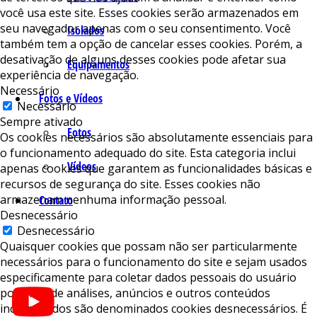
você usa este site. Esses cookies serão armazenados em
seu navegador apenas com o seu consentimento. Você
Isolados
também tem a opção de cancelar esses cookies. Porém, a
desativação de alguns desses cookies pode afetar sua
Equipamentos
experiência de navegação.
Necessário
Fotos e Vídeos
Necessário
Sempre ativado
Fotos
Os cookies necessários são absolutamente essenciais para
o funcionamento adequado do site. Esta categoria inclui
Vídeos
apenas cookies que garantem as funcionalidades básicas e
recursos de segurança do site. Esses cookies não
armazenam nenhuma informação pessoal.
Contato
Desnecessário
Desnecessário
Quaisquer cookies que possam não ser particularmente
necessários para o funcionamento do site e sejam usados ​​
especificamente para coletar dados pessoais do usuário
por meio de análises, anúncios e outros conteúdos
incorporados são denominados cookies desnecessários. É