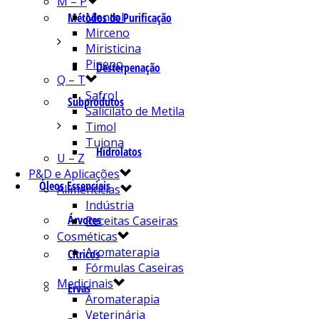
M – P
Mentol
Métodos de Purificação
Mirceno
Miristicina
Pineno
Desterpenação
Q – T
Safrol
Subprodutos
Salicilato de Metila
Timol
Tujona
Hidrolatos
U – Z
P&D e Aplicações
Óleos Essenciais
Alimentícias
Indústria
Árvores
Receitas Caseiras
Cosméticas
Aromaterapia
Cítricos
Fórmulas Caseiras
Medicinais
Ervas
Aromaterapia
Veterinária