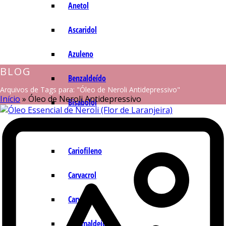
Anetol
Ascaridol
Azuleno
BLOG
Benzaldeído
Arquivos de Tags para: "Óleo de Neroli Antidepressivo"
Início
»
Óleo de Neroli Antidepressivo
Bisabolol
Camazuleno
Cariofileno
Carvacrol
Carvona
Cinamaldeído