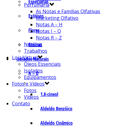
Especiarias
Perfumaria
As Notas e Famílias Olfativas
Exóticos
Marketing Olfativo
Notas A – H
Flores
Notas I – Q
Notas R – Z
Notícias
Resinas
Trabalhos
Loja Virtual
Isolados Naturais
Óleos Essenciais
Isolados
A – D
Equipamentos
Fotos e Vídeos
Fotos
1.8-cineol
Vídeos
Contato
Aldeído Benzóico
Aldeído Cinâmico