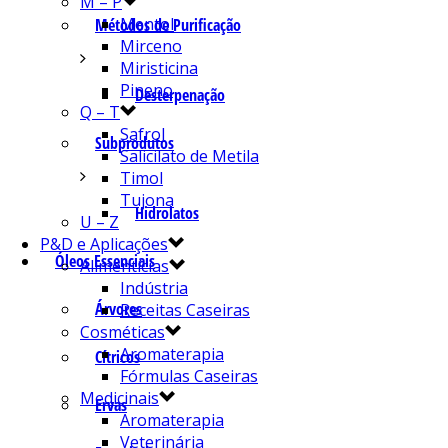
M – P
Mentol
Métodos de Purificação
Mirceno
Miristicina
Pineno
Desterpenação
Q – T
Safrol
Subprodutos
Salicilato de Metila
Timol
Tujona
Hidrolatos
U – Z
P&D e Aplicações
Óleos Essenciais
Alimentícias
Indústria
Árvores
Receitas Caseiras
Cosméticas
Aromaterapia
Cítricos
Fórmulas Caseiras
Medicinais
Ervas
Aromaterapia
Veterinária