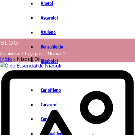
Anetol
Ascaridol
Azuleno
BLOG
Benzaldeído
Arquivos de Tags para: "Niaouli Oil"
Início
»
Niaouli Oil
Bisabolol
Camazuleno
Cariofileno
Carvacrol
Carvona
Cinamaldeído