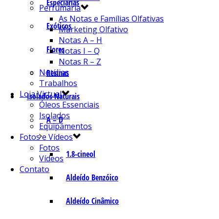
Especiarias
Perfumaria
As Notas e Famílias Olfativas
Exóticos
Marketing Olfativo
Notas A – H
Flores
Notas I – Q
Notas R – Z
Notícias
Resinas
Trabalhos
Loja Virtual
Isolados Naturais
Óleos Essenciais
Isolados
A – D
Equipamentos
Fotos e Vídeos
Fotos
1.8-cineol
Vídeos
Contato
Aldeído Benzóico
Aldeído Cinâmico