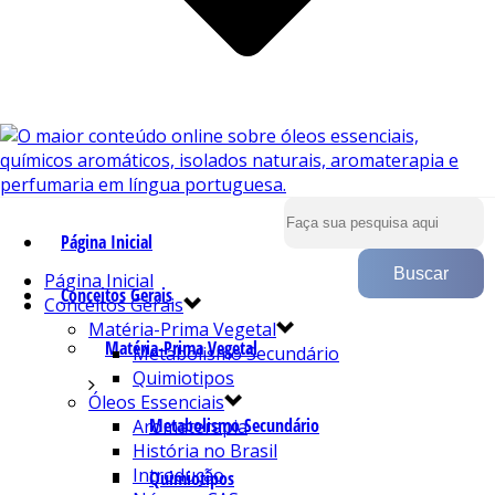
Página Inicial
Página Inicial
Conceitos Gerais
Conceitos Gerais
Matéria-Prima Vegetal
Matéria-Prima Vegetal
Metabolismo Secundário
Quimiotipos
Óleos Essenciais
Metabolismo Secundário
Aromaterapia
História no Brasil
Introdução
Quimiotipos