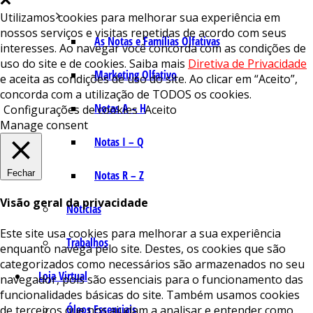
Utilizamos cookies para melhorar sua experiência em
nossos serviços e visitas repetidas de acordo com seus
As Notas e Famílias Olfativas
interesses. Ao navegar você concorda com as condições de
uso do site e de cookies. Saiba mais
Diretiva de Privacidade
Marketing Olfativo
e aceita as condições de uso do site. Ao clicar em “Aceito”,
concorda com a utilização de TODOS os cookies.
Notas A – H
Configurações de cookies
Aceito
Manage consent
Notas I – Q
Fechar
Notas R – Z
Visão geral da privacidade
Notícias
Este site usa cookies para melhorar a sua experiência
Trabalhos
enquanto navega pelo site. Destes, os cookies que são
categorizados como necessários são armazenados no seu
Loja Virtual
navegador, pois são essenciais para o funcionamento das
funcionalidades básicas do site. Também usamos cookies
Óleos Essenciais
de terceiros que nos ajudam a analisar e entender como