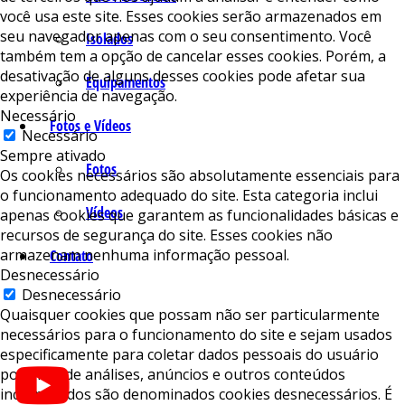
você usa este site. Esses cookies serão armazenados em
seu navegador apenas com o seu consentimento. Você
Isolados
também tem a opção de cancelar esses cookies. Porém, a
desativação de alguns desses cookies pode afetar sua
Equipamentos
experiência de navegação.
Necessário
Fotos e Vídeos
Necessário
Sempre ativado
Fotos
Os cookies necessários são absolutamente essenciais para
o funcionamento adequado do site. Esta categoria inclui
Vídeos
apenas cookies que garantem as funcionalidades básicas e
recursos de segurança do site. Esses cookies não
armazenam nenhuma informação pessoal.
Contato
Desnecessário
Desnecessário
Quaisquer cookies que possam não ser particularmente
necessários para o funcionamento do site e sejam usados ​​
especificamente para coletar dados pessoais do usuário
por meio de análises, anúncios e outros conteúdos
incorporados são denominados cookies desnecessários. É