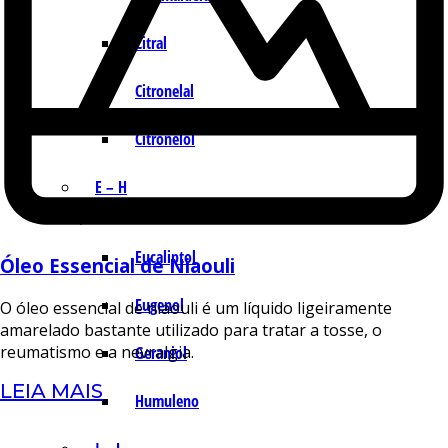
Citral
Citronelal
Citronelol
E – H
Eucaliptol
Óleo Essencial de Niaouli
Eugenol
O óleo essencial de niaouli é um líquido ligeiramente
amarelado bastante utilizado para tratar a tosse, o
reumatismo e a nevralgia.
Geraniol
LEIA MAIS
Humuleno