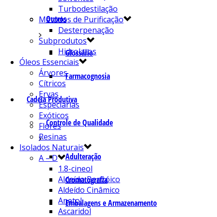
Turbodestilação
Outros
Métodos de Purificação
Desterpenação
Subprodutos
Hidrolatos
Glossário
Óleos Essenciais
Árvores
Farmacognosia
Cítricos
Ervas
Cadeia Produtiva
Especiarias
Exóticos
Controle de Qualidade
Flores
Resinas
Isolados Naturais
Adulteração
A – D
1.8-cineol
Aldeído Benzóico
Cromatografia
Aldeído Cinâmico
Anetol
Embalagens e Armazenamento
Ascaridol