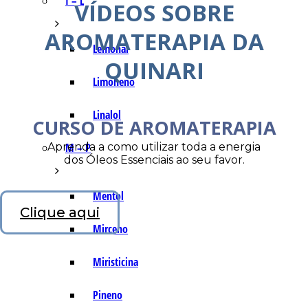
I – L
VÍDEOS SOBRE
AROMATERAPIA DA
Lemonal
QUINARI
Limoneno
Linalol
CURSO DE AROMATERAPIA
Aprenda a como utilizar toda a energia
M – P
dos Óleos Essenciais ao seu favor.
Mentol
Clique aqui
Mirceno
Miristicina
Pineno