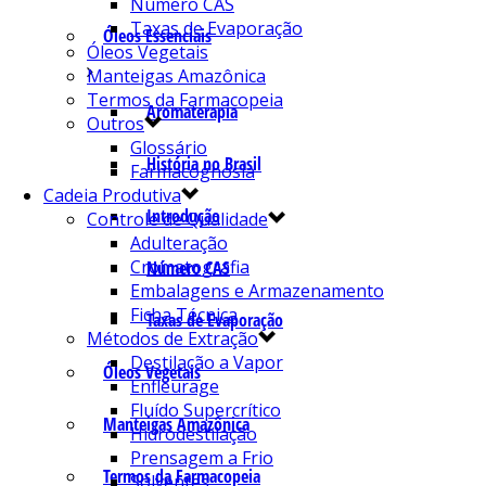
Número CAS
Taxas de Evaporação
Óleos Essenciais
Óleos Vegetais
Manteigas Amazônica
Termos da Farmacopeia
Aromaterapia
Outros
Glossário
História no Brasil
Farmacognosia
Cadeia Produtiva
Introdução
Controle de Qualidade
Adulteração
Cromatografia
Número CAS
Embalagens e Armazenamento
Ficha Técnica
Taxas de Evaporação
Métodos de Extração
Destilação a Vapor
Óleos Vegetais
Enfleurage
Fluído Supercrítico
Manteigas Amazônica
Hidrodestilação
Prensagem a Frio
Termos da Farmacopeia
Solventes