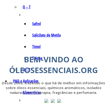
Q – T
Safrol
Salicilato de Metila
Timol
BEM-VINDO AO
Tujona
ÓLEOSESSENCIAIS.ORG
U – Z
P&D e Aplicações
Desde 2009, trazendo o que há de melhor em informações
sobre óleos essenciais, químicos aromáticos, isolados
Alimentícias
naturais, aromaterapia, fragrâncias e perfumaria.