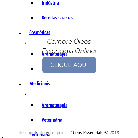
Indústria
Receitas Caseiras
Cosméticas
Compre Óleos
Essenciais Online!
Aromaterapia
CLIQUE AQUI
Fórmulas Caseiras
Medicinais
Aromaterapia
Veterinária
desenvolvido com
por
Óleos Essenciais © 2019
Perfumaria