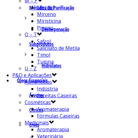
M – P
Mentol
Métodos de Purificação
Mirceno
Miristicina
Pineno
Desterpenação
Q – T
Safrol
Subprodutos
Salicilato de Metila
Timol
Tujona
Hidrolatos
U – Z
P&D e Aplicações
Óleos Essenciais
Alimentícias
Indústria
Árvores
Receitas Caseiras
Cosméticas
Aromaterapia
Cítricos
Fórmulas Caseiras
Medicinais
Ervas
Aromaterapia
Veterinária