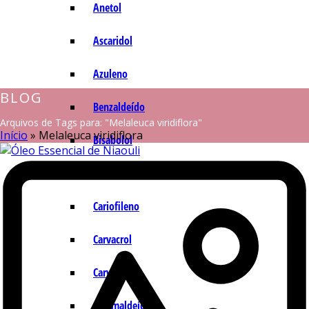
Anetol
Ascaridol
Azuleno
BLOG
Benzaldeído
Arquivos de Tags para: "Melaleuca viridiflora"
Início
»
Melaleuca viridiflora
Bisabolol
Camazuleno
Cariofileno
Carvacrol
Carvona
Cinamaldeído