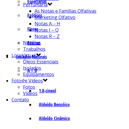
Especiarias
Perfumaria
As Notas e Famílias Olfativas
Exóticos
Marketing Olfativo
Notas A – H
Flores
Notas I – Q
Notas R – Z
Notícias
Resinas
Trabalhos
Loja Virtual
Isolados Naturais
Óleos Essenciais
Isolados
A – D
Equipamentos
Fotos e Vídeos
Fotos
1.8-cineol
Vídeos
Contato
Aldeído Benzóico
Aldeído Cinâmico