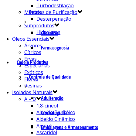
Turbodestilação
Outros
Métodos de Purificação
Desterpenação
Subprodutos
Hidrolatos
Glossário
Óleos Essenciais
Árvores
Farmacognosia
Cítricos
Ervas
Cadeia Produtiva
Especiarias
Exóticos
Controle de Qualidade
Flores
Resinas
Isolados Naturais
Adulteração
A – D
1.8-cineol
Aldeído Benzóico
Cromatografia
Aldeído Cinâmico
Anetol
Embalagens e Armazenamento
Ascaridol