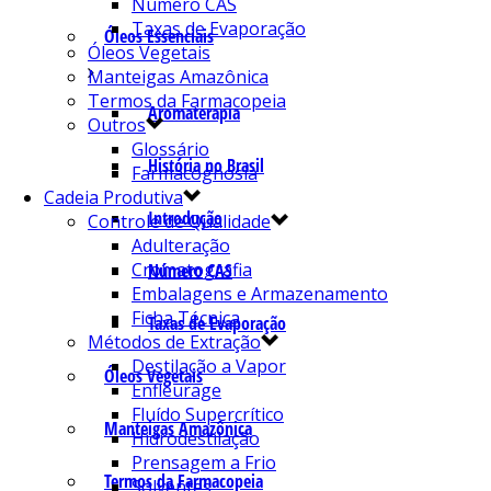
Número CAS
Taxas de Evaporação
Óleos Essenciais
Óleos Vegetais
Manteigas Amazônica
Termos da Farmacopeia
Aromaterapia
Outros
Glossário
História no Brasil
Farmacognosia
Cadeia Produtiva
Introdução
Controle de Qualidade
Adulteração
Cromatografia
Número CAS
Embalagens e Armazenamento
Ficha Técnica
Taxas de Evaporação
Métodos de Extração
Destilação a Vapor
Óleos Vegetais
Enfleurage
Fluído Supercrítico
Manteigas Amazônica
Hidrodestilação
Prensagem a Frio
Termos da Farmacopeia
Solventes