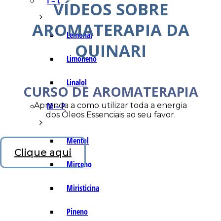
I – L
VÍDEOS SOBRE
AROMATERAPIA DA
Lemonal
QUINARI
Limoneno
Linalol
CURSO DE AROMATERAPIA
Aprenda a como utilizar toda a energia
M – P
dos Óleos Essenciais ao seu favor.
Mentol
Clique aqui
Mirceno
Miristicina
Pineno