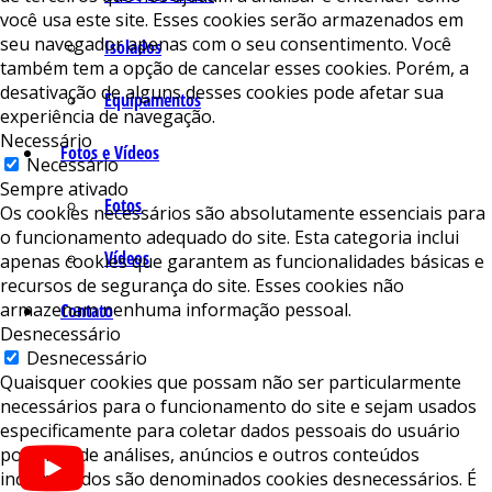
você usa este site. Esses cookies serão armazenados em
seu navegador apenas com o seu consentimento. Você
Isolados
também tem a opção de cancelar esses cookies. Porém, a
desativação de alguns desses cookies pode afetar sua
Equipamentos
experiência de navegação.
Necessário
Fotos e Vídeos
Necessário
Sempre ativado
Fotos
Os cookies necessários são absolutamente essenciais para
o funcionamento adequado do site. Esta categoria inclui
Vídeos
apenas cookies que garantem as funcionalidades básicas e
recursos de segurança do site. Esses cookies não
armazenam nenhuma informação pessoal.
Contato
Desnecessário
Desnecessário
Quaisquer cookies que possam não ser particularmente
necessários para o funcionamento do site e sejam usados ​​
especificamente para coletar dados pessoais do usuário
por meio de análises, anúncios e outros conteúdos
incorporados são denominados cookies desnecessários. É