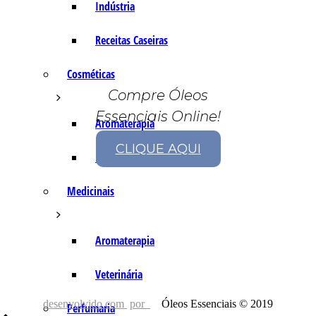
Indústria
Receitas Caseiras
Cosméticas
Compre Óleos
Essenciais Online!
Aromaterapia
CLIQUE AQUI
Fórmulas Caseiras
Medicinais
Aromaterapia
Veterinária
desenvolvido com
por
Óleos Essenciais © 2019
Perfumaria