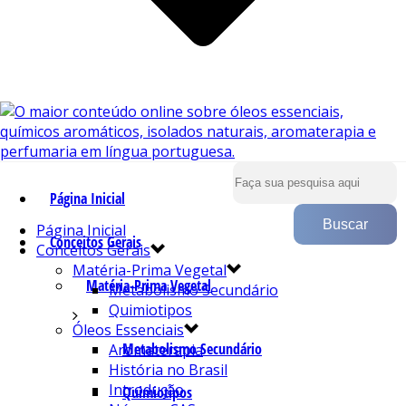
Página Inicial
Página Inicial
Conceitos Gerais
Conceitos Gerais
Matéria-Prima Vegetal
Matéria-Prima Vegetal
Metabolismo Secundário
Quimiotipos
Óleos Essenciais
Metabolismo Secundário
Aromaterapia
História no Brasil
Introdução
Quimiotipos