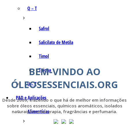
Q – T
Safrol
Salicilato de Metila
Timol
BEM-VINDO AO
Tujona
ÓLEOSESSENCIAIS.ORG
U – Z
P&D e Aplicações
Desde 2009, trazendo o que há de melhor em informações
sobre óleos essenciais, químicos aromáticos, isolados
Alimentícias
naturais, aromaterapia, fragrâncias e perfumaria.