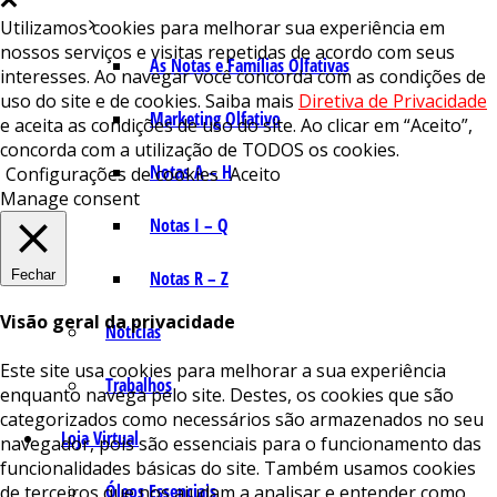
Utilizamos cookies para melhorar sua experiência em
nossos serviços e visitas repetidas de acordo com seus
As Notas e Famílias Olfativas
interesses. Ao navegar você concorda com as condições de
uso do site e de cookies. Saiba mais
Diretiva de Privacidade
Marketing Olfativo
e aceita as condições de uso do site. Ao clicar em “Aceito”,
concorda com a utilização de TODOS os cookies.
Notas A – H
Configurações de cookies
Aceito
Manage consent
Notas I – Q
Fechar
Notas R – Z
Visão geral da privacidade
Notícias
Este site usa cookies para melhorar a sua experiência
Trabalhos
enquanto navega pelo site. Destes, os cookies que são
categorizados como necessários são armazenados no seu
Loja Virtual
navegador, pois são essenciais para o funcionamento das
funcionalidades básicas do site. Também usamos cookies
Óleos Essenciais
de terceiros que nos ajudam a analisar e entender como