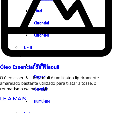
Citral
Citronelal
Citronelol
E – H
Eucaliptol
Óleo Essencial de Niaouli
Eugenol
O óleo essencial de niaouli é um líquido ligeiramente
amarelado bastante utilizado para tratar a tosse, o
reumatismo e a nevralgia.
Geraniol
LEIA MAIS
Humuleno