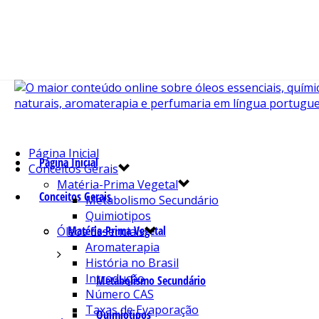
Página Inicial
Página Inicial
Conceitos Gerais
Matéria-Prima Vegetal
Conceitos Gerais
Metabolismo Secundário
Quimiotipos
Matéria-Prima Vegetal
Óleos Essenciais
Aromaterapia
História no Brasil
Introdução
Metabolismo Secundário
Número CAS
Taxas de Evaporação
Quimiotipos