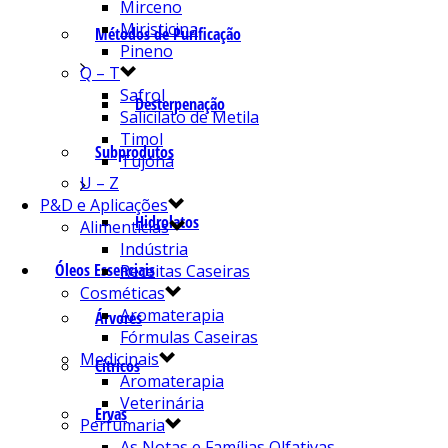
Mirceno
Miristicina
Métodos de Purificação
Pineno
Q – T
Safrol
Desterpenação
Salicilato de Metila
Timol
Subprodutos
Tujona
U – Z
P&D e Aplicações
Hidrolatos
Alimentícias
Indústria
Óleos Essenciais
Receitas Caseiras
Cosméticas
Aromaterapia
Árvores
Fórmulas Caseiras
Medicinais
Cítricos
Aromaterapia
Veterinária
Ervas
Perfumaria
As Notas e Famílias Olfativas