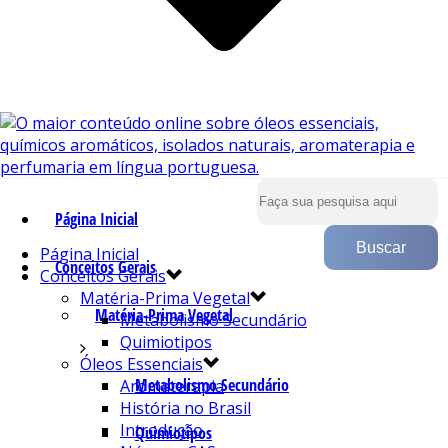
Página Inicial
Página Inicial
Conceitos Gerais
Conceitos Gerais
Matéria-Prima Vegetal
Matéria-Prima Vegetal
Metabolismo Secundário
Quimiotipos
Óleos Essenciais
Metabolismo Secundário
Aromaterapia
História no Brasil
Introdução
Quimiotipos