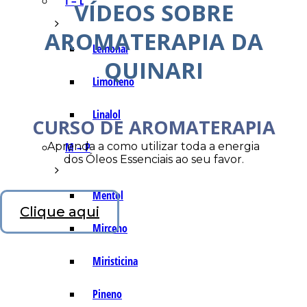
I – L
VÍDEOS SOBRE
AROMATERAPIA DA
Lemonal
QUINARI
Limoneno
Linalol
CURSO DE AROMATERAPIA
Aprenda a como utilizar toda a energia
M – P
dos Óleos Essenciais ao seu favor.
Mentol
Clique aqui
Mirceno
Miristicina
Pineno