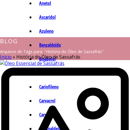
Anetol
Ascaridol
Azuleno
BLOG
Benzaldeído
Arquivos de Tags para: "História do Óleo de Sassafrás"
Início
»
História do Óleo de Sassafrás
Bisabolol
Camazuleno
Cariofileno
Carvacrol
Carvona
Cinamaldeído