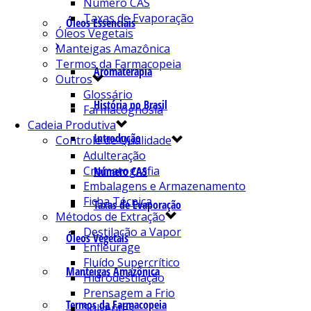
Número CAS
Taxas de Evaporação
Óleos Essenciais
Óleos Vegetais
Manteigas Amazônica
Termos da Farmacopeia
Aromaterapia
Outros
Glossário
História no Brasil
Farmacognosia
Cadeia Produtiva
Introdução
Controle de Qualidade
Adulteração
Cromatografia
Número CAS
Embalagens e Armazenamento
Ficha Técnica
Taxas de Evaporação
Métodos de Extração
Destilação a Vapor
Óleos Vegetais
Enfleurage
Fluído Supercrítico
Manteigas Amazônica
Hidrodestilação
Prensagem a Frio
Termos da Farmacopeia
Solventes