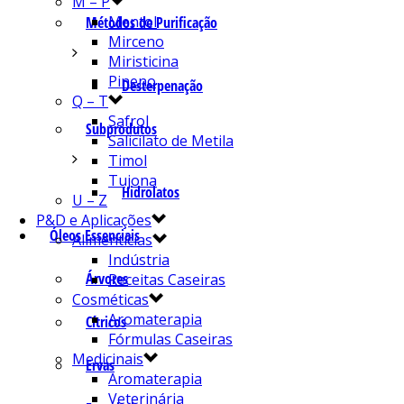
M – P
Mentol
Métodos de Purificação
Mirceno
Miristicina
Pineno
Desterpenação
Q – T
Safrol
Subprodutos
Salicilato de Metila
Timol
Tujona
Hidrolatos
U – Z
P&D e Aplicações
Óleos Essenciais
Alimentícias
Indústria
Árvores
Receitas Caseiras
Cosméticas
Aromaterapia
Cítricos
Fórmulas Caseiras
Medicinais
Ervas
Aromaterapia
Veterinária