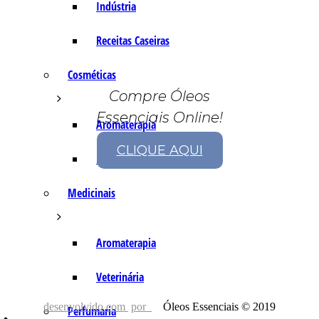
Indústria
Receitas Caseiras
Cosméticas
Compre Óleos
Essenciais Online!
Aromaterapia
CLIQUE AQUI
Fórmulas Caseiras
Medicinais
Aromaterapia
Veterinária
desenvolvido com
por
Óleos Essenciais © 2019
Perfumaria