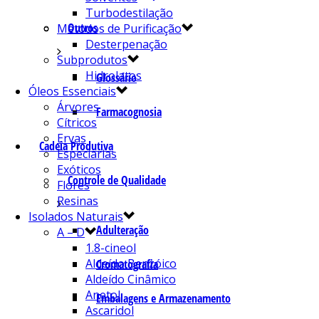
Turbodestilação
Outros
Métodos de Purificação
Desterpenação
Subprodutos
Hidrolatos
Glossário
Óleos Essenciais
Árvores
Farmacognosia
Cítricos
Ervas
Cadeia Produtiva
Especiarias
Exóticos
Controle de Qualidade
Flores
Resinas
Isolados Naturais
Adulteração
A – D
1.8-cineol
Aldeído Benzóico
Cromatografia
Aldeído Cinâmico
Anetol
Embalagens e Armazenamento
Ascaridol