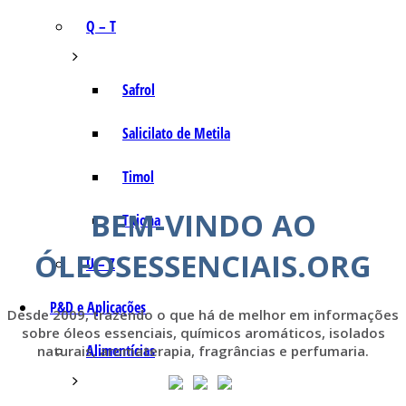
Q – T
Safrol
Salicilato de Metila
Timol
BEM-VINDO AO
Tujona
ÓLEOSESSENCIAIS.ORG
U – Z
P&D e Aplicações
Desde 2009, trazendo o que há de melhor em informações
sobre óleos essenciais, químicos aromáticos, isolados
Alimentícias
naturais, aromaterapia, fragrâncias e perfumaria.