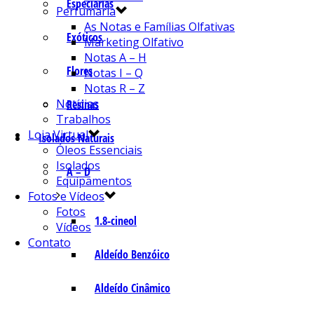
Especiarias
Perfumaria
As Notas e Famílias Olfativas
Exóticos
Marketing Olfativo
Notas A – H
Flores
Notas I – Q
Notas R – Z
Notícias
Resinas
Trabalhos
Loja Virtual
Isolados Naturais
Óleos Essenciais
Isolados
A – D
Equipamentos
Fotos e Vídeos
Fotos
1.8-cineol
Vídeos
Contato
Aldeído Benzóico
Aldeído Cinâmico