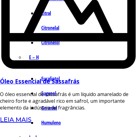
Citral
Citronelal
Citronelol
E – H
Eucaliptol
Óleo Essencial de Sassafrás
Eugenol
O óleo essencial de sassafrás é um líquido amarelado de
cheiro forte e agradável rico em safrol, um importante
elemento da indústria de fragrâncias.
Geraniol
LEIA MAIS
Humuleno