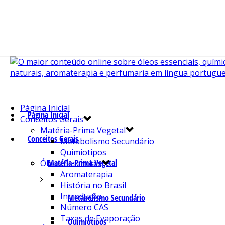
Página Inicial
Página Inicial
Conceitos Gerais
Matéria-Prima Vegetal
Conceitos Gerais
Metabolismo Secundário
Quimiotipos
Matéria-Prima Vegetal
Óleos Essenciais
Aromaterapia
História no Brasil
Introdução
Metabolismo Secundário
Número CAS
Taxas de Evaporação
Quimiotipos