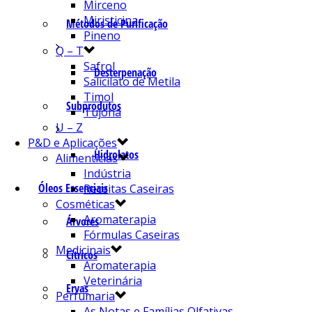
Mirceno
Miristicina
Métodos de Purificação
Pineno
Q – T
Safrol
Desterpenação
Salicilato de Metila
Timol
Subprodutos
Tujona
U – Z
P&D e Aplicações
Hidrolatos
Alimentícias
Indústria
Óleos Essenciais
Receitas Caseiras
Cosméticas
Aromaterapia
Árvores
Fórmulas Caseiras
Medicinais
Cítricos
Aromaterapia
Veterinária
Ervas
Perfumaria
As Notas e Famílias Olfativas