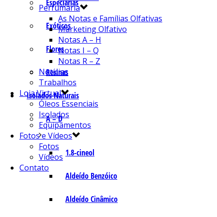
Especiarias
Perfumaria
As Notas e Famílias Olfativas
Exóticos
Marketing Olfativo
Notas A – H
Flores
Notas I – Q
Notas R – Z
Notícias
Resinas
Trabalhos
Loja Virtual
Isolados Naturais
Óleos Essenciais
Isolados
A – D
Equipamentos
Fotos e Vídeos
Fotos
1.8-cineol
Vídeos
Contato
Aldeído Benzóico
Aldeído Cinâmico