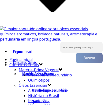
Página Inicial
Página Inicial
Conceitos Gerais
Conceitos Gerais
Matéria-Prima Vegetal
Matéria-Prima Vegetal
Metabolismo Secundário
Quimiotipos
Óleos Essenciais
Metabolismo Secundário
Aromaterapia
História no Brasil
Introdução
Quimiotipos