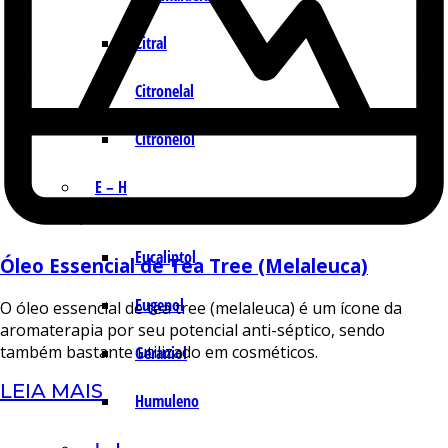
Citral
Citronelal
Citronelol
E – H
Eucaliptol
Óleo Essencial de Tea Tree (Melaleuca)
Eugenol
O óleo essencial de tea tree (melaleuca) é um ícone da
aromaterapia por seu potencial anti-séptico, sendo
também bastante utilizado em cosméticos.
Geraniol
LEIA MAIS
Humuleno