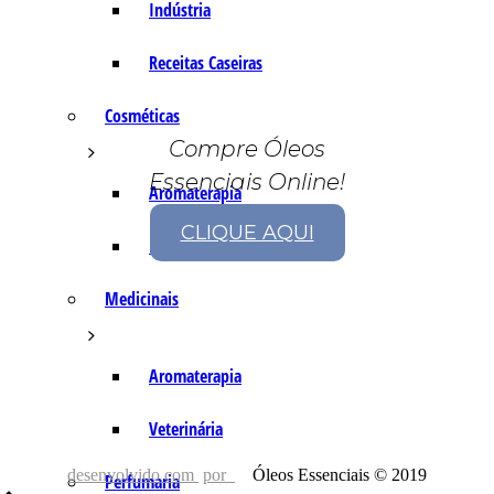
Indústria
Receitas Caseiras
Cosméticas
Compre Óleos
Essenciais Online!
Aromaterapia
CLIQUE AQUI
Fórmulas Caseiras
Medicinais
Aromaterapia
Veterinária
desenvolvido com
por
Óleos Essenciais © 2019
Perfumaria