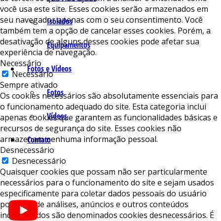
você usa este site. Esses cookies serão armazenados em
seu navegador apenas com o seu consentimento. Você
Isolados
também tem a opção de cancelar esses cookies. Porém, a
desativação de alguns desses cookies pode afetar sua
Equipamentos
experiência de navegação.
Necessário
Fotos e Vídeos
Necessário
Sempre ativado
Fotos
Os cookies necessários são absolutamente essenciais para
o funcionamento adequado do site. Esta categoria inclui
Vídeos
apenas cookies que garantem as funcionalidades básicas e
recursos de segurança do site. Esses cookies não
armazenam nenhuma informação pessoal.
Contato
Desnecessário
Desnecessário
Quaisquer cookies que possam não ser particularmente
necessários para o funcionamento do site e sejam usados ​​
especificamente para coletar dados pessoais do usuário
por meio de análises, anúncios e outros conteúdos
incorporados são denominados cookies desnecessários. É