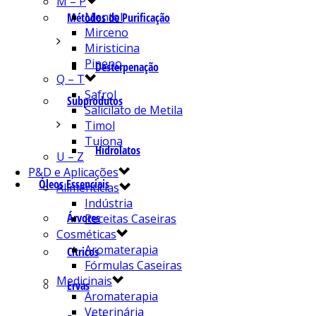
M – P
Mentol
Métodos de Purificação
Mirceno
Miristicina
Pineno
Desterpenação
Q – T
Safrol
Subprodutos
Salicilato de Metila
Timol
Tujona
Hidrolatos
U – Z
P&D e Aplicações
Óleos Essenciais
Alimentícias
Indústria
Árvores
Receitas Caseiras
Cosméticas
Aromaterapia
Cítricos
Fórmulas Caseiras
Medicinais
Ervas
Aromaterapia
Veterinária