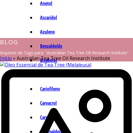
Anetol
Ascaridol
Azuleno
BLOG
Benzaldeído
Arquivos de Tags para: "Australian Tea Tree Oil Research Institute"
Início
»
Australian Tea Tree Oil Research Institute
Bisabolol
Camazuleno
Cariofileno
Carvacrol
Carvona
Cinamaldeído