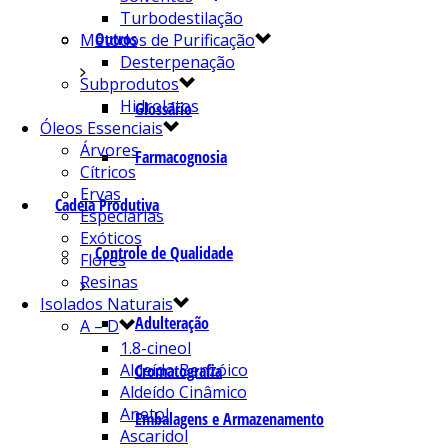
Turbodestilação
Outros
Métodos de Purificação
Desterpenação
Subprodutos
Hidrolatos
Glossário
Óleos Essenciais
Árvores
Farmacognosia
Cítricos
Ervas
Cadeia Produtiva
Especiarias
Exóticos
Controle de Qualidade
Flores
Resinas
Isolados Naturais
Adulteração
A – D
1.8-cineol
Aldeído Benzóico
Cromatografia
Aldeído Cinâmico
Anetol
Embalagens e Armazenamento
Ascaridol