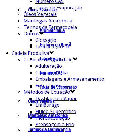
Número CAS
Taxas de Evaporação
Óleos Essenciais
Óleos Vegetais
Manteigas Amazônica
Termos da Farmacopeia
Aromaterapia
Outros
Glossário
História no Brasil
Farmacognosia
Cadeia Produtiva
Introdução
Controle de Qualidade
Adulteração
Cromatografia
Número CAS
Embalagens e Armazenamento
Ficha Técnica
Taxas de Evaporação
Métodos de Extração
Destilação a Vapor
Óleos Vegetais
Enfleurage
Fluído Supercrítico
Manteigas Amazônica
Hidrodestilação
Prensagem a Frio
Termos da Farmacopeia
Solventes