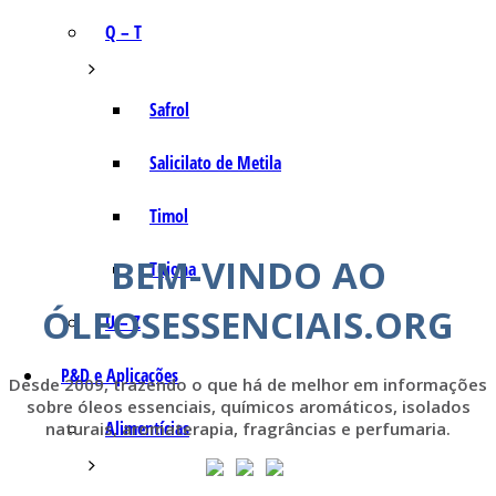
Q – T
Safrol
Salicilato de Metila
Timol
BEM-VINDO AO
Tujona
ÓLEOSESSENCIAIS.ORG
U – Z
P&D e Aplicações
Desde 2009, trazendo o que há de melhor em informações
sobre óleos essenciais, químicos aromáticos, isolados
Alimentícias
naturais, aromaterapia, fragrâncias e perfumaria.