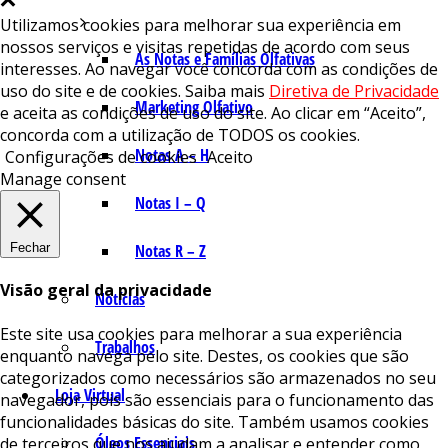
Utilizamos cookies para melhorar sua experiência em
nossos serviços e visitas repetidas de acordo com seus
As Notas e Famílias Olfativas
interesses. Ao navegar você concorda com as condições de
uso do site e de cookies. Saiba mais
Diretiva de Privacidade
Marketing Olfativo
e aceita as condições de uso do site. Ao clicar em “Aceito”,
concorda com a utilização de TODOS os cookies.
Notas A – H
Configurações de cookies
Aceito
Manage consent
Notas I – Q
Fechar
Notas R – Z
Visão geral da privacidade
Notícias
Este site usa cookies para melhorar a sua experiência
Trabalhos
enquanto navega pelo site. Destes, os cookies que são
categorizados como necessários são armazenados no seu
Loja Virtual
navegador, pois são essenciais para o funcionamento das
funcionalidades básicas do site. Também usamos cookies
Óleos Essenciais
de terceiros que nos ajudam a analisar e entender como