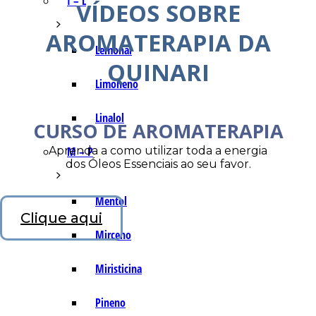
I – L
VÍDEOS SOBRE
AROMATERAPIA DA
Lemonal
QUINARI
Limoneno
Linalol
CURSO DE AROMATERAPIA
Aprenda a como utilizar toda a energia
M – P
dos Óleos Essenciais ao seu favor.
Mentol
Clique aqui
Mirceno
Miristicina
Pineno