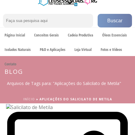
Página Inicial
Conceitos Gerais
Cadeia Produtiva
Óleos Essenciais
Isolados Naturais
P&D e Aplicações
Loja Virtual
Fotos e Vídeos
Contato
BLOG
Arquivos de Tags para: "Aplicações do Salicilato de Metila"
INÍCIO
»
APLICAÇÕES DO SALICILATO DE METILA