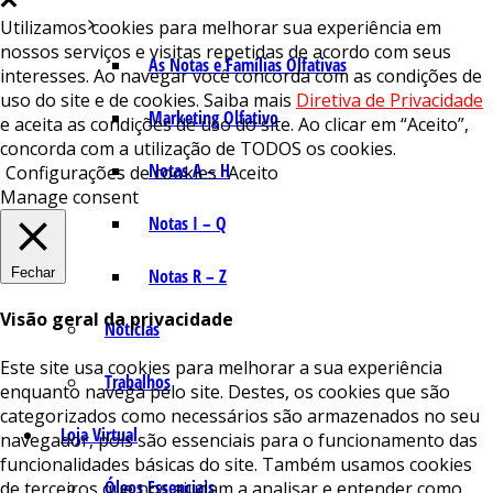
Utilizamos cookies para melhorar sua experiência em
nossos serviços e visitas repetidas de acordo com seus
As Notas e Famílias Olfativas
interesses. Ao navegar você concorda com as condições de
uso do site e de cookies. Saiba mais
Diretiva de Privacidade
Marketing Olfativo
e aceita as condições de uso do site. Ao clicar em “Aceito”,
concorda com a utilização de TODOS os cookies.
Notas A – H
Configurações de cookies
Aceito
Manage consent
Notas I – Q
Fechar
Notas R – Z
Visão geral da privacidade
Notícias
Este site usa cookies para melhorar a sua experiência
Trabalhos
enquanto navega pelo site. Destes, os cookies que são
categorizados como necessários são armazenados no seu
Loja Virtual
navegador, pois são essenciais para o funcionamento das
funcionalidades básicas do site. Também usamos cookies
Óleos Essenciais
de terceiros que nos ajudam a analisar e entender como