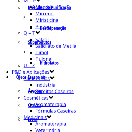
M – P
Mentol
Métodos de Purificação
Mirceno
Miristicina
Pineno
Desterpenação
Q – T
Safrol
Subprodutos
Salicilato de Metila
Timol
Tujona
Hidrolatos
U – Z
P&D e Aplicações
Óleos Essenciais
Alimentícias
Indústria
Árvores
Receitas Caseiras
Cosméticas
Aromaterapia
Cítricos
Fórmulas Caseiras
Medicinais
Ervas
Aromaterapia
Veterinária