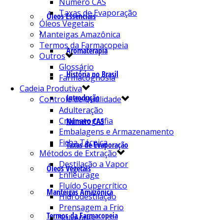
Número CAS
Taxas de Evaporação
Óleos Essenciais
Óleos Vegetais
Manteigas Amazônica
Termos da Farmacopeia
Aromaterapia
Outros
Glossário
História no Brasil
Farmacognosia
Cadeia Produtiva
Introdução
Controle de Qualidade
Adulteração
Cromatografia
Número CAS
Embalagens e Armazenamento
Ficha Técnica
Taxas de Evaporação
Métodos de Extração
Destilação a Vapor
Óleos Vegetais
Enfleurage
Fluído Supercrítico
Manteigas Amazônica
Hidrodestilação
Prensagem a Frio
Termos da Farmacopeia
Solventes