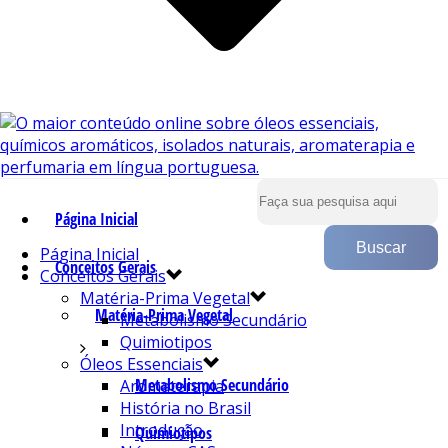
Página Inicial
Página Inicial
Conceitos Gerais
Conceitos Gerais
Matéria-Prima Vegetal
Matéria-Prima Vegetal
Metabolismo Secundário
Quimiotipos
Óleos Essenciais
Metabolismo Secundário
Aromaterapia
História no Brasil
Introdução
Quimiotipos