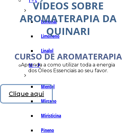
I – L
VÍDEOS SOBRE
AROMATERAPIA DA
Lemonal
QUINARI
Limoneno
Linalol
CURSO DE AROMATERAPIA
Aprenda a como utilizar toda a energia
M – P
dos Óleos Essenciais ao seu favor.
Mentol
Clique aqui
Mirceno
Miristicina
Pineno