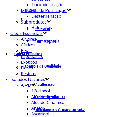
Turbodestilação
Outros
Métodos de Purificação
Desterpenação
Subprodutos
Hidrolatos
Glossário
Óleos Essenciais
Árvores
Farmacognosia
Cítricos
Ervas
Cadeia Produtiva
Especiarias
Exóticos
Controle de Qualidade
Flores
Resinas
Isolados Naturais
Adulteração
A – D
1.8-cineol
Aldeído Benzóico
Cromatografia
Aldeído Cinâmico
Anetol
Embalagens e Armazenamento
Ascaridol