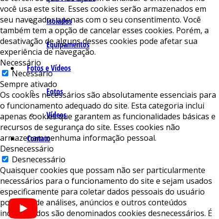
você usa este site. Esses cookies serão armazenados em
seu navegador apenas com o seu consentimento. Você
Isolados
também tem a opção de cancelar esses cookies. Porém, a
desativação de alguns desses cookies pode afetar sua
Equipamentos
experiência de navegação.
Necessário
Fotos e Vídeos
Necessário
Sempre ativado
Fotos
Os cookies necessários são absolutamente essenciais para
o funcionamento adequado do site. Esta categoria inclui
Vídeos
apenas cookies que garantem as funcionalidades básicas e
recursos de segurança do site. Esses cookies não
armazenam nenhuma informação pessoal.
Contato
Desnecessário
Desnecessário
Quaisquer cookies que possam não ser particularmente
necessários para o funcionamento do site e sejam usados ​​
especificamente para coletar dados pessoais do usuário
por meio de análises, anúncios e outros conteúdos
incorporados são denominados cookies desnecessários. É