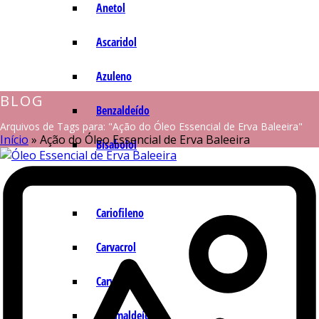
Anetol
Ascaridol
Azuleno
BLOG
Benzaldeído
Arquivos de Tags para: "Ação do Óleo Essencial de Erva Baleeira"
Início
»
Ação do Óleo Essencial de Erva Baleeira
Bisabolol
Camazuleno
Cariofileno
Carvacrol
Carvona
Cinamaldeído