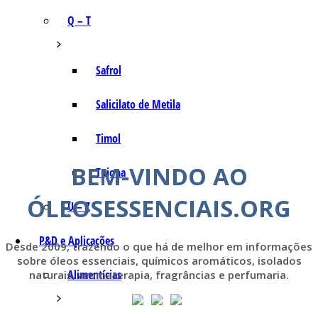
Q – T
Safrol
Salicilato de Metila
Timol
BEM-VINDO AO
Tujona
ÓLEOSESSENCIAIS.ORG
U – Z
P&D e Aplicações
Desde 2009, trazendo o que há de melhor em informações
sobre óleos essenciais, químicos aromáticos, isolados
Alimentícias
naturais, aromaterapia, fragrâncias e perfumaria.