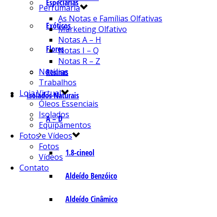
Especiarias
Perfumaria
As Notas e Famílias Olfativas
Exóticos
Marketing Olfativo
Notas A – H
Flores
Notas I – Q
Notas R – Z
Notícias
Resinas
Trabalhos
Loja Virtual
Isolados Naturais
Óleos Essenciais
Isolados
A – D
Equipamentos
Fotos e Vídeos
Fotos
1.8-cineol
Vídeos
Contato
Aldeído Benzóico
Aldeído Cinâmico