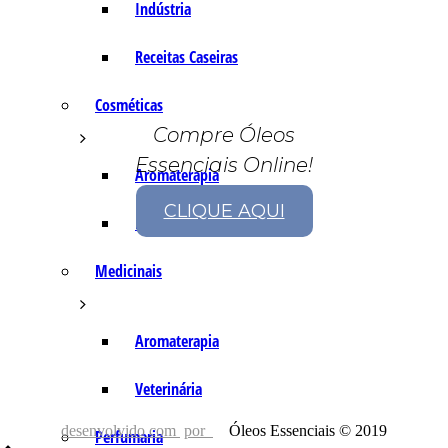
Indústria
Receitas Caseiras
Cosméticas
Compre Óleos
Essenciais Online!
Aromaterapia
CLIQUE AQUI
Fórmulas Caseiras
Medicinais
Aromaterapia
Veterinária
desenvolvido com
por
Óleos Essenciais © 2019
Perfumaria