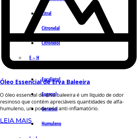
Citral
Citronelal
Citronelol
E – H
Eucaliptol
Óleo Essencial de Erva Baleeira
Eugenol
O óleo essencial de erva baleeira é um líquido de odor
resinoso que contém apreciáveis quantidades de alfa-
humuleno, um poderoso anti-inflamatório.
Geraniol
LEIA MAIS
Humuleno