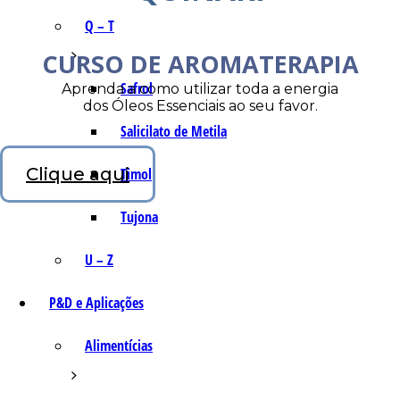
Q – T
CURSO DE AROMATERAPIA
Safrol
Aprenda a como utilizar toda a energia
dos Óleos Essenciais ao seu favor.
Salicilato de Metila
Clique aqui
Timol
Tujona
U – Z
P&D e Aplicações
Alimentícias