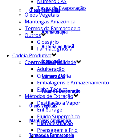
Número CAS
Taxas de Evaporação
Óleos Essenciais
Óleos Vegetais
Manteigas Amazônica
Termos da Farmacopeia
Aromaterapia
Outros
Glossário
História no Brasil
Farmacognosia
Cadeia Produtiva
Introdução
Controle de Qualidade
Adulteração
Cromatografia
Número CAS
Embalagens e Armazenamento
Ficha Técnica
Taxas de Evaporação
Métodos de Extração
Destilação a Vapor
Óleos Vegetais
Enfleurage
Fluído Supercrítico
Manteigas Amazônica
Hidrodestilação
Prensagem a Frio
Termos da Farmacopeia
Solventes