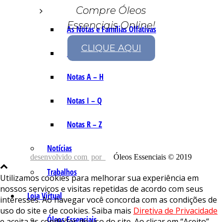
Compre Óleos
Essenciais Online!
As Notas e Famílias Olfativas
CLIQUE AQUI
Marketing Olfativo
Notas A – H
Notas I – Q
Notas R – Z
Notícias
desenvolvido com
por
Óleos Essenciais © 2019
Trabalhos
Utilizamos cookies para melhorar sua experiência em
nossos serviços e visitas repetidas de acordo com seus
Loja Virtual
interesses. Ao navegar você concorda com as condições de
uso do site e de cookies. Saiba mais
Diretiva de Privacidade
Óleos Essenciais
e aceita as condições de uso do site. Ao clicar em “Aceito”,