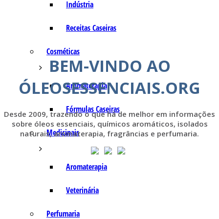
Indústria
Receitas Caseiras
Cosméticas
BEM-VINDO AO
ÓLEOSESSENCIAIS.ORG
Aromaterapia
Fórmulas Caseiras
Desde 2009, trazendo o que há de melhor em informações
sobre óleos essenciais, químicos aromáticos, isolados
Medicinais
naturais, aromaterapia, fragrâncias e perfumaria.
Aromaterapia
Veterinária
Perfumaria