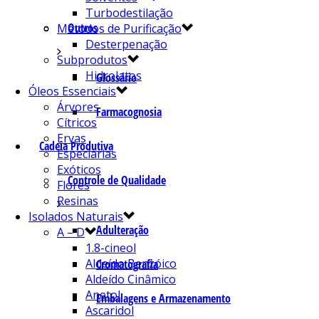
Turbodestilação
Outros
Métodos de Purificação
Desterpenação
Subprodutos
Hidrolatos
Glossário
Óleos Essenciais
Árvores
Farmacognosia
Cítricos
Ervas
Cadeia Produtiva
Especiarias
Exóticos
Controle de Qualidade
Flores
Resinas
Isolados Naturais
Adulteração
A – D
1.8-cineol
Aldeído Benzóico
Cromatografia
Aldeído Cinâmico
Anetol
Embalagens e Armazenamento
Ascaridol