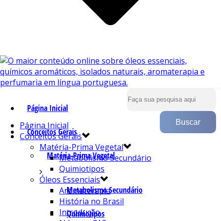
Página Inicial
Página Inicial
Conceitos Gerais
Conceitos Gerais
Matéria-Prima Vegetal
Matéria-Prima Vegetal
Metabolismo Secundário
Quimiotipos
Óleos Essenciais
Metabolismo Secundário
Aromaterapia
História no Brasil
Introdução
Quimiotipos