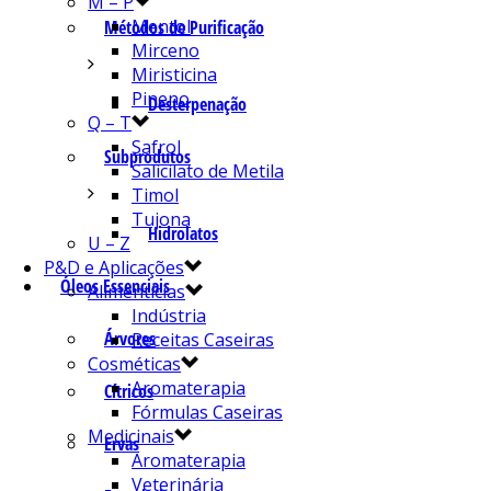
M – P
Mentol
Métodos de Purificação
Mirceno
Miristicina
Pineno
Desterpenação
Q – T
Safrol
Subprodutos
Salicilato de Metila
Timol
Tujona
Hidrolatos
U – Z
P&D e Aplicações
Óleos Essenciais
Alimentícias
Indústria
Árvores
Receitas Caseiras
Cosméticas
Aromaterapia
Cítricos
Fórmulas Caseiras
Medicinais
Ervas
Aromaterapia
Veterinária