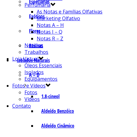
Especiarias
Perfumaria
As Notas e Famílias Olfativas
Exóticos
Marketing Olfativo
Notas A – H
Flores
Notas I – Q
Notas R – Z
Notícias
Resinas
Trabalhos
Loja Virtual
Isolados Naturais
Óleos Essenciais
Isolados
A – D
Equipamentos
Fotos e Vídeos
Fotos
1.8-cineol
Vídeos
Contato
Aldeído Benzóico
Aldeído Cinâmico