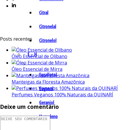
Citral
Citronelal
Posts recentes
Citronelol
E – H
Óleo Essencial de Olíbano
Óleo Essencial de Mirra
Eucaliptol
Manteigas da Floresta Amazônica
Eugenol
Perfumes Veganos 100% Naturais da QUINARÍ
Geraniol
Deixe um comentário
Humuleno