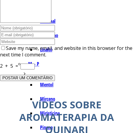
I – L
Lemonal
Limoneno
Save my name, email, and website in this browser for the
Linalol
next time I comment.
M – P
2
+
5
=
Mentol
Mirceno
VÍDEOS SOBRE
Miristicina
AROMATERAPIA DA
QUINARI
Pineno