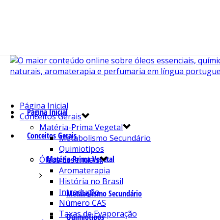
Página Inicial
Página Inicial
Conceitos Gerais
Matéria-Prima Vegetal
Conceitos Gerais
Metabolismo Secundário
Quimiotipos
Matéria-Prima Vegetal
Óleos Essenciais
Aromaterapia
História no Brasil
Introdução
Metabolismo Secundário
Número CAS
Taxas de Evaporação
Quimiotipos