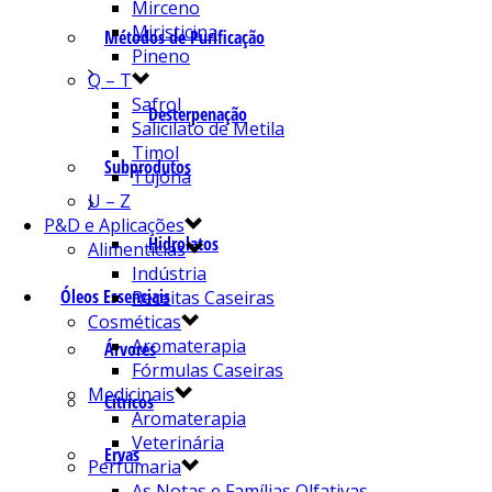
Mirceno
Miristicina
Métodos de Purificação
Pineno
Q – T
Safrol
Desterpenação
Salicilato de Metila
Timol
Subprodutos
Tujona
U – Z
P&D e Aplicações
Hidrolatos
Alimentícias
Indústria
Óleos Essenciais
Receitas Caseiras
Cosméticas
Aromaterapia
Árvores
Fórmulas Caseiras
Medicinais
Cítricos
Aromaterapia
Veterinária
Ervas
Perfumaria
As Notas e Famílias Olfativas